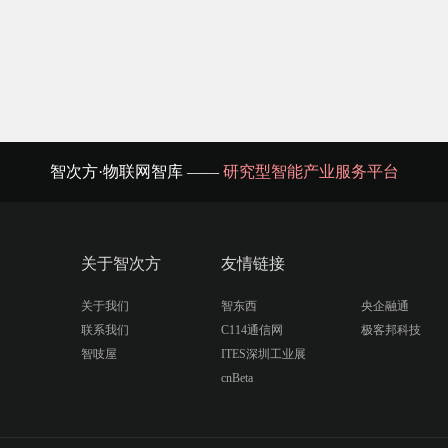
智次方·物联网智库 ——
研究型智能产业服务平台
关于智次方
友情链接
关于我们
智东西
央企融通
联系我们
C114通信网
极客邦科技
智吱屋
ITES深圳工业展
cnBeta