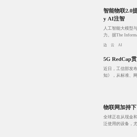
智能物联2.0
y AI注智
人工智能大模型与
力。据The Infor
已联手设计
边
云
AI
5G RedC
近日，工信部发布了
知》，从标准、
施，并给出明确目标
物联网加持下
全球正在从现金
泛使用的设备，
动支付终端的便