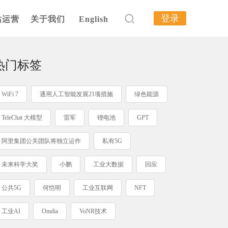
登录
站运营
关于我们
English
热门标签
WiFi 7
通用人工智能发展21项措施
绿色能源
TeleChat 大模型
雷军
锂电池
GPT
阿里集团公关团队将独立运作
私有5G
未来科学大奖
小鹏
工业大数据
回应
公共5G
何恺明
工业互联网
NFT
工业AI
Omdia
VoNR技术