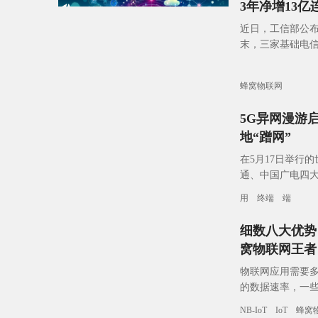
3年净增13
近日，工信部公布
末，三家基础电信
户，占移动网终
蜂窝物联网
5G异网漫游
地“蹭网”
在5月17日举行
通、中国广电四大
营商首次宣布在联
用
终端
端
细数八大优势！LT
窝物联网王者
物联网应用需要多
的数据速率，一些常
网设备则需要 100 
NB-IoT
IoT
蜂窝