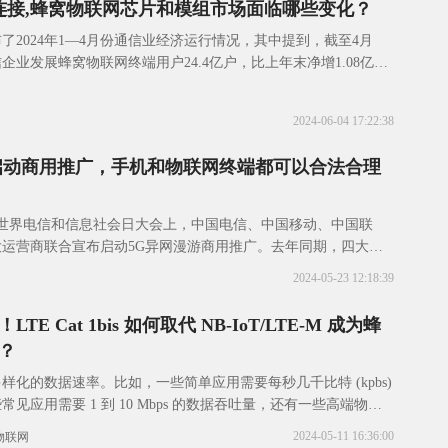
亿连接,蜂窝物联网芯片和模组市场面临哪些变化？
了2024年1—4月份通信业经济运行情况，其中提到，截至4月
企业发展蜂窝物联网终端用户24.4亿户，比上年末净增1.08亿
端连接数（包括移动电话用户和蜂窝
2024-06-04 17:22:38
启动商用推广，手机和物联网终端都可以合法合理
的世界电信和信息社会日大会上，中国电信、中国移动、中国联
运营商联合宣布启动5G异网漫游商用推广。去年同期，四大运
合宣布在新疆正式启动全球首个5G异网漫游
2024-05-23 12:18:39
E Cat 1bis 如何取代 NB-IoT/LTE-M 成为蜂
？
样化的数据速率。比如，一些简单应用需要每秒几千比特 (kpbs)
见应用需要 1 到 10 Mbps 的数据吞吐量，还有一些高端物联
到 150
2024-05-11 16:36:00
物联网