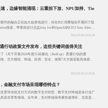
提速，边缘智能涌现：云重担下放、NPU加持、Tin
硬件的融合正在如火如荼地进行，但在B2C消费端似乎遇到了阻
mation报道，苹果前设计总监Jony Ive和OpenAI的CEO Sam Altman
2024-05-08 18:03:28
ap贯通行动政策文件发布，这些关键词值得关注
《关于开展2024年度5G轻量化（RedCap）贯通行动的通
网络、芯片模组、终端、应用、安全、保障7大方面采取具体措
，在政策层面对5G RedCap进
2024-05-08 16:56:06
，金融支付市场呈现哪些特点？
和支票等传统支付方式向数字支付转型，数字支付终端是各行业广
尤其是在零售领域。近年来，支付终端保有量快速增长，尤其是移
捷性优势不断发挥，让更加广泛的中小微企业和