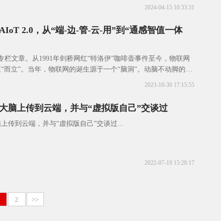
2024-04-15 10:33:31
oT 2.0，从“端-边-管-云-用”到“通感智值一体
篇专栏文章。从1991年剑桥网红“特洛伊”咖啡壶事件至今，物联网
至“而立”。当年，物联网的诞生源于一个“脑洞”。动脑不动脚的科
跑去查看煮咖啡的进程，因此他
2023-10-30 17:15:55
大脑上传到云端，并与“虚拟版自己”交谈过
上传到云端，并与“虚拟版自己”交谈过...
2022-07-19 15:28:17
2
>>