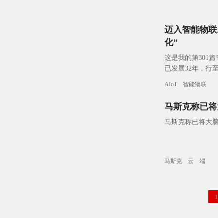
迈入智能物联AI
化”
这是我的第301
已发展32年，行
学家们不想跑来
AIoT
智能物联
马斯克称已将
马斯克称已将大脑
马斯克
云
端
1