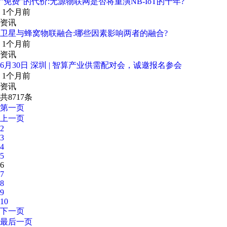
"免费"的代价:无源物联网是否将重演NB-IoT的十年?
1个月前
资讯
卫星与蜂窝物联融合:哪些因素影响两者的融合?
1个月前
资讯
6月30日 深圳 | 智算产业供需配对会，诚邀报名参会
1个月前
资讯
共8717条
第一页
上一页
2
3
4
5
6
7
8
9
10
下一页
最后一页