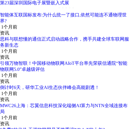
第23届深圳国际电子展暨嵌入式展
智能体互联国标发布:为什么统一了接口,依然可能连不通物理世
界?
1个月前
资讯
思科与联想懂的通信正式启动战略合作，携手共建全球车联网服
务新生态
1个月前
资讯
引领万物智联！中国移动物联网AIoT平台率先荣获信通院“智能
物联网5.0”卓越级评估
1个月前
资讯
倒计时6天，研华工业AI生态伙伴峰会高能剧透！
1个月前
资讯
MWC26上海：芯翼信息科技深化端侧AI算力与NTN全域连接布
局
1个月前
资讯