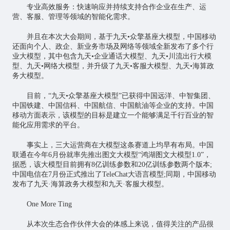
专业高效服务：快速响应并持续支持合作企业在生产、运
营、客服、管理等领域的智能化需求。
并且在本次大会期间，基于九天•众擎基座大模型，中国移动
还面向个人、政企、新业务市场及网络等领域全新发布了多个行
业大模型，其中包含九天•企业通话大模型、九天•川流出行大模
型、九天•网络大模型，并升级了九天•客服大模型、九天•海算政
务大模型。
目前，“九天•众擎基座大模型”已获得中国远洋、中智集团、
中国铁建、中国信科、中国航信、中国航油等企业的支持。中国
移动方面表示，该模型的目标是建立一个能够满足千行百业的智
能化应用需求的平台。
事实上，三大运营商在大模型这条赛道上均早有布局。中国
联通在今年6月份就率先推出图文大模型“鸿湖图文大模型1.0”，
据悉，该大模型目前拥有8亿训练参数和20亿训练参数两个版本;
中国电信在7月份正式推出了TeleChat大语言模型;同期，中国移动
发布了九天·海算政务大模型和九天·客服大模型。
One More Ting
从本次生态合作伙伴大会的体感上来说，值得关注的产品很