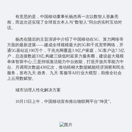
有意思的是，中国移动董事长杨杰再一次以数智人形象亮
相，而这次还实现了全球首次本人与“数智人”同台的实时互动对
话。
杨杰在随后的主旨演讲中介绍了中国移动在5G、算力网络等
方面的最新进展——建成全球规模最大的5G和千兆宽带网络，开
通5G基站近190万个，千兆光网覆盖3.9亿户家庭，5G客户达7.5亿
户，总连接数超33亿;构建三级低时延算力服务圈，建设超大规模
单体智算中心;三是持续激活能力中台效能，打造开放共享能力中
台、月调用次数超430亿次，推动梧桐大数据赋能经济洞察和民生
服务，发布九天·政务、九天·客服等AI行业大模型，助推全社会
上云用数赋智。
城市治理人性化解决方案
10月13日上午，中国移动宣布推出物联网平台“坤灵”。