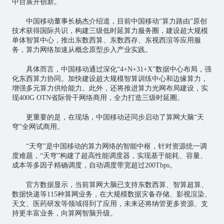
中台展开创新。
中国移动董事长杨杰介绍道，目前中国移动“算力路由”原创
技术获得国际共识，构建三级低时延算力服务圈，建设超大规模
单体智算中心，推出
东数西算
、东数西存、东视西渲等应用服
务，算力网络加速从概念原型步入产业实践。
具体而言，中国移动通过深化“4+N+31+X”数据中心布局，强
化东西算力协同。加快建设超大规模智算训练中心和边缘算力，
增强多元算力供给能力。此外，还将推进算力光网布局建设，实
现400G OTN省际骨干网络商用，全力打造三级时延圈。
更重要的是，在现场，中国移动还同步启动了算网大脑“天
穹”全网试商用。
“天穹”是中国移动的算力网络的智能中枢，针对资源统一调
度难题，“天穹”构建了超高性能调度器，实现基于能耗、容量、
成本等多因子精确调度，自动调度带宽超过200Tbps。
官方数据显示，当前算网大脑已支持东数西算、智算超算、
数据快递等115种算网业务，在大规模数据灾备存储、影视渲染、
天文、医药研发等领域得到了应用，未来还将纳管更多资源、支
持更丰富业务，向算网智脑升级。