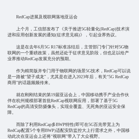
RedCap进展及视联网落地亚运会
上个月，工信部发布了《关于推进5G轻量化(RedCap)技术演
进和应用创新发展的通知(征求意见稿)》，引起业界热议。
这是在去年6月5G R17标准冻结后，主管部门专门针对5G物
联网的一个重磅政策，虽然还处于征求意见阶段，但也足以给产
业界推动RedCap发展充分的预期。
作为精简版并专门用于物联网的场景5G技术，RedCap可以说
是一路被“望子成龙”，尤其是在进入2023年后，有关“5G RedCap
商用”的话题频频传来。
就在刚刚结束的第19届亚运会上，中国移动携手产业合作伙
伴在杭州规模部署首批RedCap视联网应用，部署了基于5G
RedCap的高清安防摄像头，实现全覆盖、无死角的亚运安全保
障。
而除了利用RedCap多BWP特性(即可在5G百兆带宽上为
RedCap配置5个专用BWP)适配安防监控大上行需求之外，中国移
动此次在亚运会上还将“视联网”带入了大众视野。