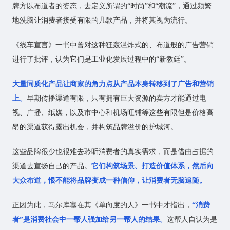
牌方以布道者的姿态，去定义所谓的“时尚”和“潮流”，通过频繁
地洗脑让消费者接受有限的几款产品，并将其视为流行。
《线车宣言》一书中曾对这种狂轰滥炸式的、布道般的广告营销
进行了批评，认为它们是工业化发展过程中的“新教廷”。
大量同质化产品让商家的角力点从产品本身转移到了广告和营销
上。
早期传播渠道有限，只有拥有巨大资源的卖方才能通过电
视、广播、纸媒，以及市中心和机场旺铺等这些有限但是价格高
昂的渠道获得露出机会，并构筑品牌溢价的护城河。
这些品牌很少也很难去聆听消费者的真实需求，而是借由占据的
渠道去宣扬自己的产品。
它们构筑场景、打造价值体系，然后向
大众布道，恨不能将品牌变成一种信仰，让消费者无脑追随。
正因为此，马尔库塞在其《单向度的人》一书中才指出，
“消费
者”是消费社会中一帮人强加给另一帮人的结果。
这帮人自认为是