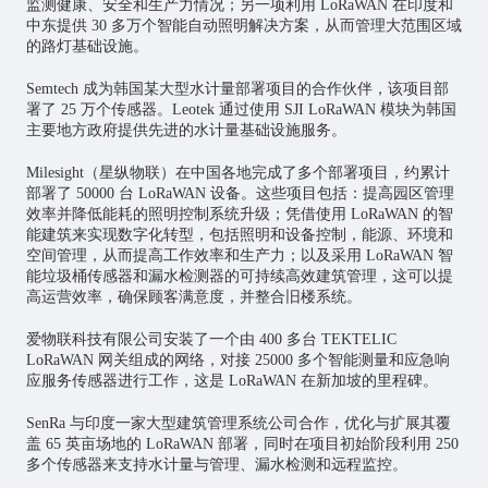
监测健康、安全和生产力情况；另一项利用 LoRaWAN 在印度和
中东提供 30 多万个智能自动照明解决方案，从而管理大范围区域
的路灯基础设施。
Semtech 成为韩国某大型水计量部署项目的合作伙伴，该项目部
署了 25 万个传感器。Leotek 通过使用 SJI LoRaWAN 模块为韩国
主要地方政府提供先进的水计量基础设施服务。
Milesight（星纵物联）在中国各地完成了多个部署项目，约累计
部署了 50000 台 LoRaWAN 设备。这些项目包括：提高园区管理
效率并降低能耗的照明控制系统升级；凭借使用 LoRaWAN 的智
能建筑来实现数字化转型，包括照明和设备控制，能源、环境和
空间管理，从而提高工作效率和生产力；以及采用 LoRaWAN 智
能垃圾桶传感器和漏水检测器的可持续高效建筑管理，这可以提
高运营效率，确保顾客满意度，并整合旧楼系统。
爱物联科技有限公司安装了一个由 400 多台 TEKTELIC
LoRaWAN 网关组成的网络，对接 25000 多个智能测量和应急响
应服务传感器进行工作，这是 LoRaWAN 在新加坡的里程碑。
SenRa 与印度一家大型建筑管理系统公司合作，优化与扩展其覆
盖 65 英亩场地的 LoRaWAN 部署，同时在项目初始阶段利用 250
多个传感器来支持水计量与管理、漏水检测和远程监控。