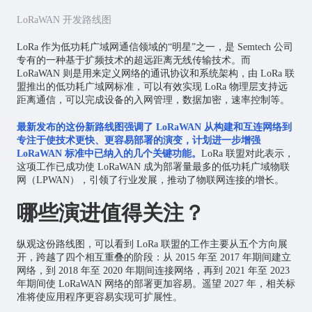
LoRaWAN 开发路线图
LoRa 作为低功耗广域网通信领域的“明星”之一，是 Semtech 公司
专有的一种基于扩频技术的超远距离无线传输技术。而
LoRaWAN 则是用来定义网络的通讯协议和系统架构，由 LoRa 联
盟推出的低功耗广域网标准，可以有效实现 LoRa 物理层支持远
距离通信，可以完成设备的入网管理，数据加密，速率控制等。
最新发布的这份新路线图强调了 LoRaWAN 从构建和互连网络到
专注于使技术更快、更容易部署的演变，计划进一步增强
LoRaWAN 标准中已纳入的几个关键功能。
LoRa 联盟对此表示，
这项工作已成功使 LoRaWAN 成为部署量最多的低功耗广域
物联
网
（LPWAN），引领了行业发展，推动了物联网连接的增长。
哪些演进值得关注？
纵观这份路线图，可以看到 LoRa 联盟的工作主要从五个方向展
开，跨越了四个相互重叠的阶段：从 2015 年至 2017 年期间建立
网络，到 2018 年至 2020 年期间连接网络，再到 2021 年至 2023
年期间使 LoRaWAN 网络的部署更加容易。遥望 2027 年，相关标
准将使应用程序更容易实现可扩展性。