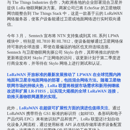
与 The Things Industries 合作，为欧洲各地的企业部署混合卫星并
提供 LoRa 物联网解决方案。两家公司已将 EchoStar 的卫星物联
网功能整合到 The Things Stack 中，这是一款基于云的 LoRaWAN
网络服务器，使客户设备能通过卫星或地面网络进行实时双向通
信。
今年 3 月， Semtech 宣布将 NTN 支持集成到其 HL 系列 LPWA
模块中，特别是 HL7810 和 HL7812，使设备能够通过卫星网络保
持可靠的全球连接，即使在最偏远的地区也支持连续连接。
Semtech 与卫星物联网先驱公司 Skylo 合作，其即将推出的软件
更新将提供对 Skylo 广泛网络的访问，该更新计划于第二季度进
行商业发布，并等待在 Skylo 网络上进行测试和认证。
LoRaWAN 开放标准的最新发展推动了 LPWAN 在全球范围内跨
地面和卫星非地面网络的部署，包括混合网络方法。随着卫星物
联网市场的持续火热，LoRa 联盟将根据市场需求和新用例继续
改进和扩展 LR-FHSS，以实现大规模的全球 LoRaWAN 连接，
助推天基物联网愿景的实现。
此外，
LoRaWAN 在超级可扩展性方面的演进也值得关注
。通过
LoRaWAN 携带符合 GS1 标准的标识符（如RFID、条形码和电子
产品代码 EPC）来有效识别产品和资产。LoRa 联盟还计划自动
化设备入网流程，通过使用标准 API 从在线存储库请求设备配置