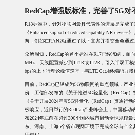
RedCap增强版标准，完善了5G
R18标准中，针对物联网最具代表性的进展是完成了Re
《Enhanced support of reduced capabilit
向，例如在RAN2就通过了以下文案并提交全会通过
众所周知，RedCap的首个标准在R17已经冻结，面
MHz，天线配置减少到1T1R或1T2R，引入半双工模式
bps的上下行理论峰值速率，与LTE Cat.4终端能力
目前，RedCap已经成为5G物联网的重点领域，
份，工信部发布的《关于推进5G轻量化（RedCa
《关于开展2024年度5G轻量化（RedCap）贯通
极响应，近日举行的RedCap产业峰会上，中国移动表
布2024年底前在超过300个国内城市启动全球规模
东、河南、上海5个省市现网环境下完成全球首个全频段
用进程。