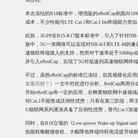
本次冻结的R18标准中，增强版的eRedCap则面向
成本，不少性能与LTE Cat.1和Cat.1 bis终
此前，3GPP在R15-R17版本标准中，引入了针对NB-
族中，5G一张网络可以实现对NB-IoT和LTE-M的
速物联终端接入的支持，然而对于速率处于10Mbps
并引入eRedCap，实现了5G对低速到高速物联网
不过，虽然eRedCap的标准已冻结，但其规模化应
发展历程？》
一文中对此进行分析。RedCap商用
开始eRedCap有一定的应用，在蜂窝物联网中速领域
对Cat.1不能形成压倒性优势；只有在第三阶段，即主
G物联网系列逐渐具备了压倒性优势，替代Cat.1
同时，在R18立项的《Low-power Wake-up Signa
低能耗唤醒接收机，大幅降低终端待机电流提升续航。另外