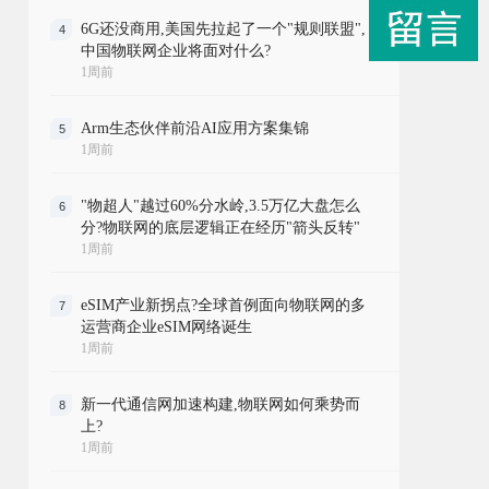
6G还没商用,美国先拉起了一个"规则联盟",
4
中国物联网企业将面对什么?
1周前
Arm生态伙伴前沿AI应用方案集锦
5
1周前
"物超人"越过60%分水岭,3.5万亿大盘怎么
6
分?物联网的底层逻辑正在经历"箭头反转"
1周前
eSIM产业新拐点?全球首例面向物联网的多
7
运营商企业eSIM网络诞生
1周前
新一代通信网加速构建,物联网如何乘势而
8
上?
1周前