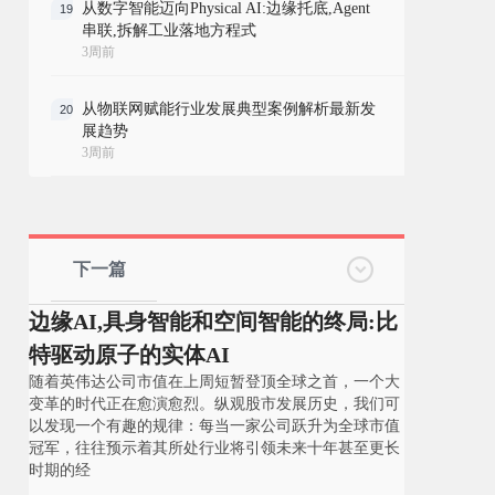
从数字智能迈向Physical AI:边缘托底,Agent
19
串联,拆解工业落地方程式
3周前
从物联网赋能行业发展典型案例解析最新发
20
展趋势
3周前
下一篇
边缘AI,具身智能和空间智能的终局:比
特驱动原子的实体AI
随着英伟达公司市值在上周短暂登顶全球之首，一个大
变革的时代正在愈演愈烈。纵观股市发展历史，我们可
以发现一个有趣的规律：每当一家公司跃升为全球市值
冠军，往往预示着其所处行业将引领未来十年甚至更长
时期的经