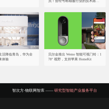
员！曾经号称颠覆行业的技术路线
将走向何方？
生活降临青岛，华为全
贝尔金推出 Wemo 智能可视门铃：1
来体验
78° 视野，支持苹果 HomeKit
智次方·物联网智库 ——
研究型智能产业服务平台