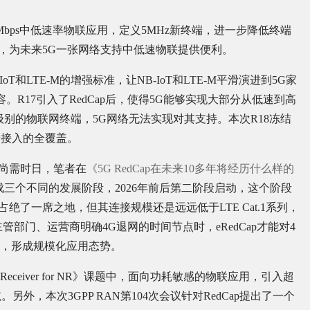
10Mbps中低速率物联应用，定义5MHz新终端，进一步降低终端
端能力类似，为未来5G一张网络支持中低速物联提供便利。
IoT和LTE-M的增强标准，让NB-IoT和LTE-M平滑演进到5G家
兼容。R17引入了RedCap后，使得5G能够实现大部分从低速到高
级别的物联网终端，5G网络无法实现对其支持。本次R18冻结
终端接入的全覆盖。
用尚需时日，笔者在
《5G RedCap在未来10多年将经历什么样的
分成三个不同的发展阶段，2026年前后第二阶段启动，这个阶段
占绝了一席之地，但其连接规模还是远远低于LTE Cat.1系列，
管部门、运营商明确4G退网的时间节点时，eRedCap才能对4
加速，形成规模化应用态势。
l and Receiver for NR》课题中，面向功耗敏感的物联应用，引入超
，本次3GPP RAN第104次会议针对RedCap提出了一个