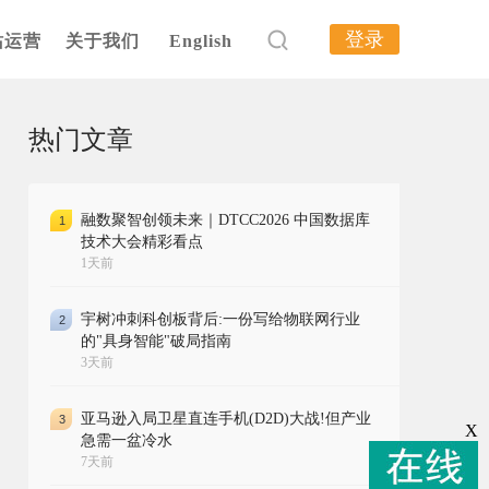
登录
站运营
关于我们
English
热门文章
融数聚智创领未来｜DTCC2026 中国数据库
1
技术大会精彩看点
1天前
宇树冲刺科创板背后:一份写给物联网行业
2
的"具身智能"破局指南
3天前
亚马逊入局卫星直连手机(D2D)大战!但产业
3
X
急需一盆冷水
7天前