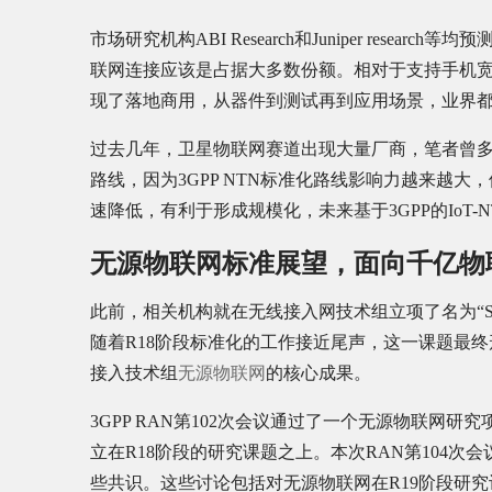
市场研究机构ABI Research和Juniper resea
联网连接应该是占据大多数份额。相对于支持手机宽带数
现了落地商用，从器件到测试再到应用场景，业界
过去几年，卫星物联网赛道出现大量厂商，笔者曾多
路线，因为3GPP NTN标准化路线影响力越来越大
速降低，有利于形成规模化，未来基于3GPP的IoT
无源物联网标准展望，面向千亿物
此前，相关机构就在无线接入网技术组立项了名为“Study on Ambi
随着R18阶段标准化的工作接近尾声，这一课题最终形成了
接入技术组
无源物联网
的核心成果。
3GPP RAN第102次会议通过了一个无源物联网研究
立在R18阶段的研究课题之上。本次RAN第104
些共识。这些讨论包括对无源物联网在R19阶段研究