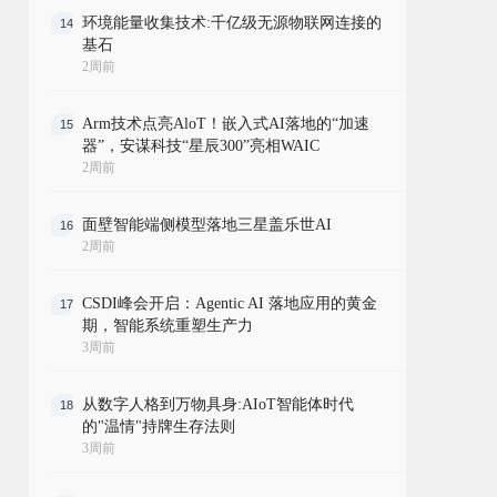
环境能量收集技术:千亿级无源物联网连接的
14
基石
2周前
Arm技术点亮AloT！嵌入式AI落地的“加速
15
器”，安谋科技“星辰300”亮相WAIC
2周前
面壁智能端侧模型落地三星盖乐世AI
16
2周前
CSDI峰会开启：Agentic AI 落地应用的黄金
17
期，智能系统重塑生产力
3周前
从数字人格到万物具身:AIoT智能体时代
18
的"温情"持牌生存法则
3周前