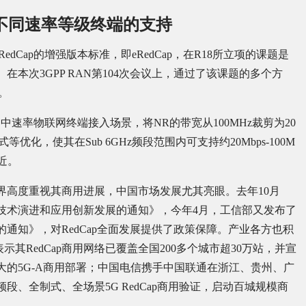
对不同速率等级终端的支持
dCap的增强版本标准，即eRedCap，在R18所立项的课题是
y NR devices》。在本次3GPP RAN第104次会议上，通过了该课题的多个方
。
向中速率物联网终端接入场景，将NR的带宽从100MHz裁剪为20
等优化，使其在Sub 6GHz频段范围内可支持约20Mbps-100M
接近。
产业界高度重视其商用进展，中国市场发展尤其亮眼。去年10月
p）技术演进和应用创新发展的通知》，今年4月，工信部又发布了
行动的通知》，对RedCap全面发展提供了政策保障。产业各方也积
示其RedCap商用网络已覆盖全国200多个城市超30万站，并宣
最大的5G-A商用部署；中国电信携手中国联通在浙江、贵州、广
、全制式、全场景5G RedCap商用验证，启动百城规模商