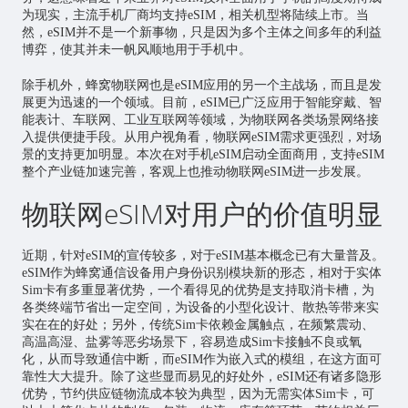
为现实，主流手机厂商均支持eSIM，相关机型将陆续上市。当
然，eSIM并不是一个新事物，只是因为多个主体之间多年的利益
博弈，使其并未一帆风顺地用于手机中。
除手机外，蜂窝
物联网
也是eSIM应用的另一个主战场，而且是发
展更为迅速的一个领域。目前，eSIM已广泛应用于智能穿戴、智
能表计、车联网、
工业互联网
等领域，为物联网各类场景网络接
入提供便捷手段。从用户视角看，物联网eSIM需求更强烈，对场
景的支持更加明显。本次在对手机eSIM启动全面商用，支持eSIM
整个产业链加速完善，客观上也推动物联网eSIM进一步发展。
物联网eSIM对用户的价值明显
近期，针对eSIM的宣传较多，对于eSIM基本概念已有大量普及。
eSIM作为蜂窝通信设备用户身份识别模块新的形态，相对于实体
Sim卡有多重显著优势，一个看得见的优势是支持取消卡槽，为
各类终端节省出一定空间，为设备的小型化设计、散热等带来实
实在在的好处；另外，传统Sim卡依赖金属触点，在频繁震动、
高温高湿、盐雾等恶劣场景下，容易造成Sim卡接触不良或氧
化，从而导致通信中断，而eSIM作为嵌入式的模组，在这方面可
靠性大大提升。除了这些显而易见的好处外，eSIM还有诸多隐形
优势，节约供应链物流成本较为典型，因为无需实体Sim卡，可