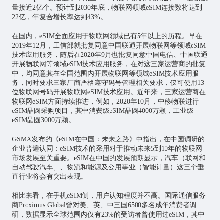
量接近2亿个。预计到2030年底，物联网领域eSIM连接数将达到
22亿，年复合增长率达到43%。
在国内，eSIM全面应用于物联网领域已有5年以上的历程。早在
2019年12月，工信部就批复同意中国联通开展物联网等领域eSIM
技术应用服务，随后在2020年9月也批复同意中国电信、中国联通
开展物联网等领域eSIM技术应用服务，在对这三家运营商的批复
中，均同意其在全国范围内开展物联网等领域eSIM技术应用服
务，同时要求三家厂商严格遵守码号管理相关要求，仅可使用13
位物联网号码开展物联网eSIM技术应用。近年来，三家运营商在
物联网eSIM方面持续推进，例如，2020年10月，中移物联进行
eSIM晶圆采购项目，其中消费级eSIM晶圆4000万颗，工业级
eSIM晶圆3000万颗。
GSMA发布的《eSIM在中国：未来之路》中指出，在中国调研的
企业普遍认同：eSIM技术的采用对于推动未来5到10年的物联网
市场发展至关重要。eSIM在中国的发展预期显示，汽车（联网和
自动驾驶汽车）、物流和能源及公用事业（智能计量）这三个垂
直行业将会有突出表现。
相比来看，在手机eSIM侧，用户认知程度并不高。国际通信服务
商Proximus Global曾对美、英、中三国6500多名成年消费者调
研，数据显示全球范围内仅有23%的受访者曾使用过eSIM，其中