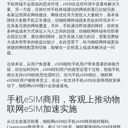
手机终端不会面临的恶劣环境，eSIM在这些环境中是最有解决方
案。另一方面，目前针对手机终端通信的网络部署已比较完善，
各家运营商在网络建设、网络优化等方面投入大量精力，基本保
障绝大多数手机正常通信，但物联网终端很多所处的环境并不一
定具备完善的网络覆盖，另外，手机通信即使遇到障碍，依然有
多种低成本方式保证人与人之间的连接，但物联网终端有些部署
在固定位置，通信遇到障碍，提升其接入能力的话，需要花费较
大成本而带来的收益比较少，在此背景下，给与物联网终端更加
便捷的网络配置和切换，能够在一定程度上低成本解决这一问
题。
总体来说，从用户角度看，eSIM能给手机用户带来显著的体验升
级，但在短时间内，eSIM得到用户的接受还需个过程，智能手机
推出支持eSIM的机型也需时日。但与手机eSIM相比，物联网
eSIM在用户侧更有意义，在这一轮支持手机eSIM全面商用政策驱
动下，物联网eSIM预计会加速落地。
手机eSIM商用，客观上推动物
联网eSIM加速实施
从过去发展历程看，物联网eSIM比手机eSIM商用相对顺利。
Counterpoint数据显示，截止2023年底，物联网领域的eSIM连接数