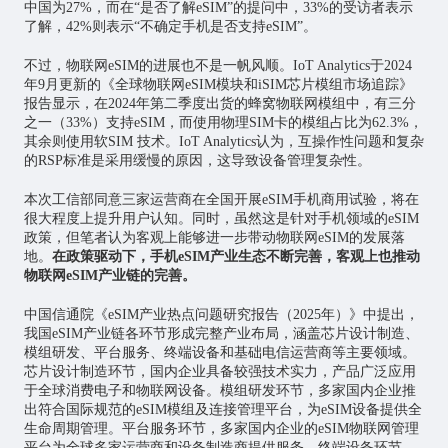
中国为27%，而在“是否了解eSIM”的提问中，33%的受访者表示
了解，42%则表示“不确定手机是否支持eSIM”。
不过，物联网eSIM的进展也不是一帆风顺。IoT Analytics于2024
年9月更新的《全球物联网eSIM模块和iSIM
芯片
模组市场追踪》
报告显示，在2024年第二季度出货的蜂窝物联网模组中，有三分
之一（33%）支持eSIM，而使用物理SIM卡的模组占比为62.3%，
其余则使用软SIM 技术。IoT Analytics认为，互操作性问题和复杂
的RSP标准是采用缓慢的原因，这导致设备管理复杂性。
本次工信部同意三家运营商在全国开展eSIM手机商用试验，将在
很大程度上提升用户认知。同时，虽然这是针对手机领域的eSIM
政策，但笔者认为客观上能够进一步带动物联网eSIM的发展落
地。
在政策驱动下，手机eSIM产业生态不断完善，客观上也推动
物联网eSIM产业链的完善。
中国信通院《eSIM产业热点问题研究报告（2025年）》中提出，
我国eSIM产业链各环节形成完整产业布局，涵盖芯片设计制造、
模组研发、平台服务、终端设备和基础电信运营商等主要领域。
芯片设计制造环节，国内企业具备较强技术实力，产品广泛应用
于全球消费电子和物联网设备。模组研发环节，多家国内企业推
出符合国际规范的eSIM模组及连接管理平台，为eSIM设备提供全
生命周期管理。平台服务环节，多家国内企业的eSIM物联网管理
平台为全球多家运营商和设备制造商提供服务。终端设备环节，