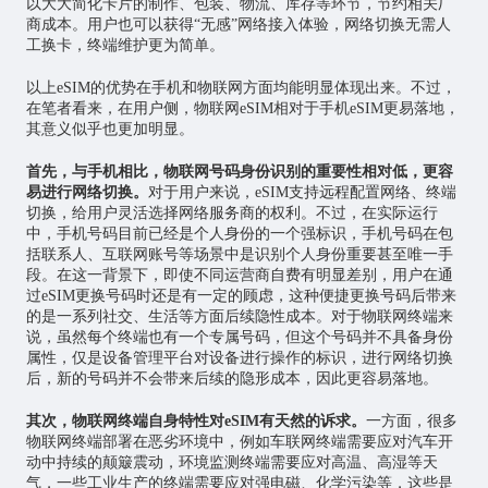
以大大简化卡片的制作、包装、物流、库存等环节，节约相关厂
商成本。用户也可以获得“无感”网络接入体验，网络切换无需人
工换卡，终端维护更为简单。
以上eSIM的优势在手机和物联网方面均能明显体现出来。不过，
在笔者看来，在用户侧，物联网eSIM相对于手机eSIM更易落地，
其意义似乎也更加明显。
首先，与手机相比，物联网号码身份识别的重要性相对低，更容
易进行网络切换。
对于用户来说，eSIM支持远程配置网络、终端
切换，给用户灵活选择网络服务商的权利。不过，在实际运行
中，手机号码目前已经是个人身份的一个强标识，手机号码在包
括联系人、互联网账号等场景中是识别个人身份重要甚至唯一手
段。在这一背景下，即使不同运营商自费有明显差别，用户在通
过eSIM更换号码时还是有一定的顾虑，这种便捷更换号码后带来
的是一系列社交、生活等方面后续隐性成本。对于物联网终端来
说，虽然每个终端也有一个专属号码，但这个号码并不具备身份
属性，仅是设备管理平台对设备进行操作的标识，进行网络切换
后，新的号码并不会带来后续的隐形成本，因此更容易落地。
其次，物联网终端自身特性对eSIM有天然的诉求。
一方面，很多
物联网终端部署在恶劣环境中，例如车联网终端需要应对汽车开
动中持续的颠簸震动，环境监测终端需要应对高温、高湿等天
气，一些工业生产的终端需要应对强电磁、化学污染等，这些是