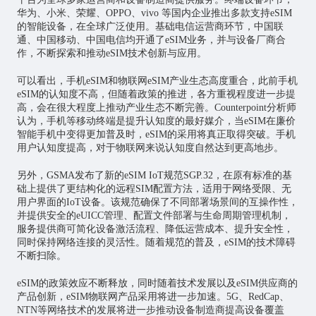
华为、小米、荣耀、OPPO、vivo 等国内企业推出多款支持eSIM
的智能设备，在全球广泛使用。基础电信运营商环节，中国联
通、中国移动、中国电信均开通了eSIM业务，并与设备厂商合
作，不断探索和推动eSIM技术创新与应用。
可以看出，手机eSIM和物联网eSIM产业生态高度重合，此前手机
eSIM的认知度不高，但随着政策的推进，各方重视程度进一步提
高，会在很大程度上推动产业生态不断完善。Counterpoint分析师
认为，手机等移动终端是提升认知度的最好媒介，当eSIM在廉价
智能手机中变得更加普及时，eSIM的采用将真正取得突破。手机
用户认知度提高，对于物联网来说认知度自然达到更高地步。
另外，GSMA发布了新的eSIM IoT规范SGP.32，在原有标准的基
础上提供了更结构化的远程SIM配置方法，适用于网络受限、无
用户界面的IoT设备。该规范确保了不同部署场景间的互操作性，
并提供安全的eUICC管理、配置文件部署与生命周期管理机制，
服务提供商可简化设备激活流程、降低运营成本、提升安全性，
同时保持网络连接的灵活性。随着规范的普及，eSIM的技术障碍
不断扫除。
eSIM的政策效应不断释放，同时随着技术发展以及eSIM供应商的
产品创新，eSIM物联网产品采用将进一步加速。5G、RedCap、
NTN等网络技术的发展将进一步推动设备制造商提高设备覆盖