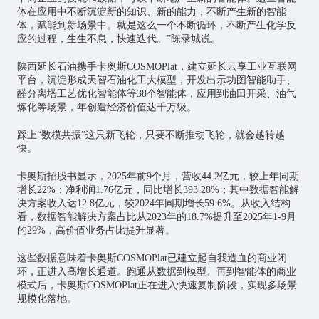
体在应用中不断沉淀新的知识、新的能力，不断产生新的智能
体，赋能到新场景中。就是这么一个不断循环，不断产生化学反
应的过程，生生不息，快速迭代。”陈录城说。
陕西延长石油携手卡奥斯COSMOPlat，建立延长云享工业互联网
平台，沉淀形成天智石油化工大模型，开发出示功图智能助手、
醛分离塔工艺优化智能体等38个智能体，应用到油田开采、油气
炼化等场景，年创造经济价值达千万级。
踩上“数模共振”这只新飞轮，只要不断推动飞轮，就会越转越
快。
卡奥斯招股书显示，2025年前9个月，营收44.2亿元，较上年同期
增长22%；净利润1.76亿元，同比增长393.28%；其中数据智能解
决方案收入达12.8亿元，较2024年同期增长59.6%。从收入结构
看，数据智能解决方案占比从2023年的18.7%提升至2025年1-9月
的29%，高价值业务占比提升显著。
这些数据意味着卡奥斯COSMOPlat已建立起自我造血的商业闭
环，正进入高增长通道。跑通从数据到模型、再到智能体的商业
模式后，卡奥斯COSMOPlat正在进入快速复制阶段，实现多场景
规模化落地。