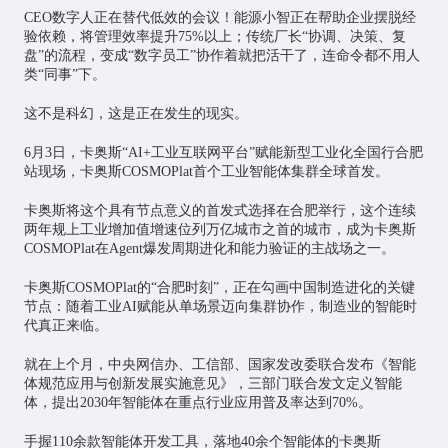
CEO数字人正在替代低效的会议！能源小智正在帮助企业摆脱经
验依赖，将管理效率提升75%以上；传统厂长“协调、决策、复
盘”的流程，变成“数字员工”协作着就把活干了，连命令都不用人
类“同事”下。
这不是科幻，这是正在发生的现实。
6月3日，卡奥斯“AI+
工业互联网
平台”赋能新型工业化全国行合肥
站现场，卡奥斯COSMOPlat首个工业智能体集群全球首发。
卡奥斯将这个具有节点意义的首发式选择在合肥举行，这个连续
两年规上工业增加值增速位列万亿城市之首的城市，成为卡奥斯
COSMOPlat在Agent爆发周期进化和能力验证的主战场之一。
卡奥斯COSMOPlat的“合肥时刻”，正在勾画中国制造进化的关键
节点：随着工业AI赋能从单场景迈向集群协作，制造业的智能时
代真正来临。
就在上个月，中央网信办、工信部、国家发改委联合发布《智能
体规范应用与创新发展实施意见》，三部门联合发文定义智能
体，提出2030年智能体在重点行业应用普及率达到70%。
手握110余款智能体开发工具，落地40余个智能体的卡奥斯