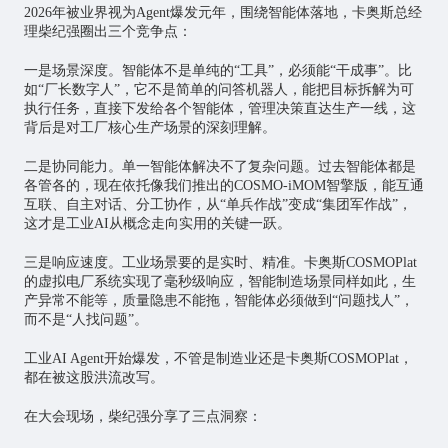
2026年被业界视为Agent爆发元年，围绕智能体落地，卡奥斯总经
理柴纪强圈出三个竞争点：
一是场景深度。智能体不是单纯的“工具”，必须能“干成事”。比
如“厂长数字人”，它不是简单的问答机器人，能把目标拆解为可
执行任务，直接下发给各个智能体，管理决策直达生产一线，这
背后是对工厂核心生产场景的深刻理解。
二是协同能力。单一智能体解决不了复杂问题。过去智能体都是
各管各的，现在依托像我们推出的COSMO-iMOM智擎版，能互通
互联、自主对话、分工协作，从“单兵作战”变成“集团军作战”，
这才是工业AI从概念走向实用的关键一跃。
三是响应速度。工业场景要的是实时、精准。卡奥斯COSMOPlat
的虚拟电厂系统实现了毫秒级响应，智能制造场景同样如此，生
产异常不能等，质量隐患不能拖，智能体必须做到“问题找人”，
而不是“人找问题”。
工业AI Agent开始爆发，不管是制造业还是卡奥斯COSMOPlat，
都在被这股洪流改写。
在大会现场，柴纪强分享了三点洞察：