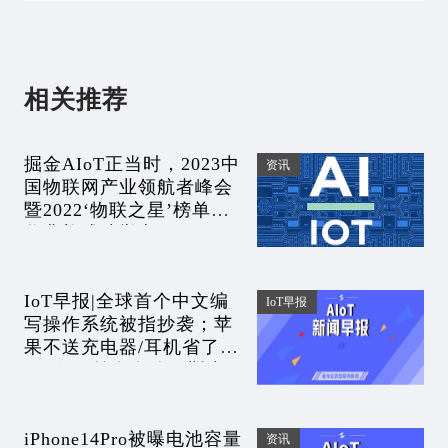
相关推荐
掘金AIoT正当时，2023中
资讯
国物联网产业领航者峰会
暨2022‘物联之星’榜单颁
奖典礼成功举办！
IoT早报|全球首个中文编
IoT早报
写操作系统被指抄袭；苹
果不送充电器/耳机省了超
400亿；前女友称马斯克
生活贫困；寒武纪核心技
术人员离职
iPhone14Pro被曝电池容量
资讯