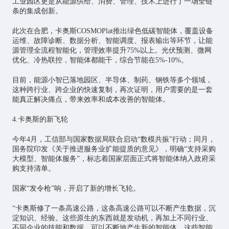
工业园区更是从能源供给、消费、管理、技术上进行了一场全链
条的集成创新。
此次在合肥，卡奥斯COSMOPlat推出绿色低碳智能体，覆盖设备
运维、故障诊断、数据分析、智能调度、报表输出等环节，让能
源管理全流程智能化，管理效率提升75%以上。光伏预测、微网
优化、冷热联控，智能体都能干，综合节能在5%-10%。
目前，能源小智已落地园区、半导体、制药、钢铁等多个领域，
这种跨行业、跨企业的快速复制，再次证明，用户需要的是一套
能真正解决痛点，带来效率和成本改善的智能体。
4.卡奥斯的新飞轮
今年4月，工信部与国家数据局联合启动“数模共振”行动；同月，
国务院印发《关于推进服务业扩能提质的意见》，明确“支持采购
大模型、智能体服务”，标志着国家层面正式将智能体纳入政府采
购支持清单。
国家“发令枪”响，开启了新的增长飞轮。
“卡奥斯修了一条高速公路，这条高速公路可以不断产生数据，沉
淀知识、经验。这些原生的东西就是发动机，再加上不同行业、
不同企业的技能和数据，可以不断地产生新的智能体。这些智能