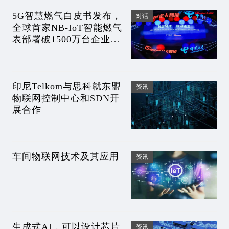
5G智慧燃气白皮书发布，
对话
全球首家NB-IoT智能燃气
表部署破1500万台企业出
炉!
印尼Telkom与思科就东盟
资讯
物联网控制中心和SDN开
展合作
车间物联网技术及其应用
资讯
生成式AI，可以设计芯片
资讯