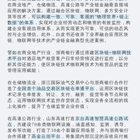
在商业地产、仓储物流、高速公路等产业链金融垂直领域
应用的解决方案。通过融合区块链、物联网、多方安全计
算等技术，
可以构建一致、可靠、客观的“物理世界+链上
数据”的体系
，实现对企业经营动态和物资的有效监控，构
建企业客观信用体系，从而实现更为可靠、可信的动态风
控与企业增信。此外，白皮书还收录了业界融合应用区块
链、物联网等技术的产业链金融典型先进案例。
譬如在商业地产行业，浙商银行通过搭建
区块链+物联网技
术平台
对酒店地产租赁客户日常经营情况进行监控，以分
析其偿还能力，使区块链技术物联网技术为租赁品的监控
管理应用赋能；
在仓储物流业，浙江国际油气交易中心与浙商银行合作打
造了
全国首个油品交易区块链仓单通平台
，运用区块链技
术记录仓单签发、转让、支付、融资、提货等各节点和状
态，运用物联网技术监控存货状态，实现业务全流程的线
上化操作，提升了仓储监管企业价值；
在高速公路行业，山东高速打造
京台高速智慧高速公路试
点
，共建设70余类物联网设施，涵盖感知、监测、诱导、
发布等功能，打造了30余个新颖应用场景，并与浙商银行
合作搭建了
高金云信平台
，将集团内部沉淀的应收应付账