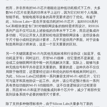
然而，并非所有的Wi-Fi
芯片
都能在这种低功耗模式下工作。大多
数Wi-Fi芯片在更高的功率水平上运行，因为它们针对个人电脑、
智能手机、智能电视等设备的高带宽要求进行了优化。有鉴于
此，Silicon Labs一直在开发低功耗的Wi-Fi芯片，如RS9116系列
SoC和模块便是专门针对物联网设备的独特需求而设计。RS9116
系列产品不仅可以在上述较低的功率水平下工作，而且还集成许
多功能，可以让开发人员更轻松地设置物联网设备；这些设备由
于尺寸较小或特定的设计要求，几乎不提供用户界面。对于设备
制造商和设计师来说，这是一个至关重要的区别。
另一个关键因素是Wi-Fi与其他无线标准和行业协议（如蓝牙、低
功耗蓝牙等）同时运行。尽管Wi-Fi很棒，但它显然不是家庭、企
业或工业物联网环境中唯一的无线解决方案。实际上，能够与多
种无线信号和平共存是至关重要的。重要的是，这种共存不仅仅
局限于物理层，还需要经过设计和优化的软件堆栈来同时运行。
为此，Silicon Labs已经拥有一系列兼容支持Wi-Fi 4的芯片，它们
可与蓝牙和其他协议一起工作。此外，该公司还预计推出一系列
具有类似功能的Wi-Fi 6功能组件。这不仅使逻辑设计过程更容
易，而且将Wi-Fi和蓝牙功能集成到单个芯片中，减少了将部件安
装到设备系统中必要的物理尺寸要求。
除了支持多种物理标准外，由于Silicon Labs大量参与了新的