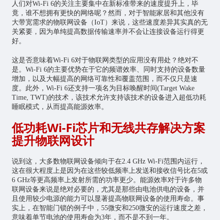
人们对Wi-Fi 6的关注主要集中在新标准带来的速度提升上，毕
竟，谁不想拥有更快的网络呢？然而，对于智能家居和其他没有
大带宽需求的
物联网
设备（IoT）来说，这些速度差异其实真的无
关紧要，因为单纯提高数据传输速率并不会让连接设备运行得更
好。
这是否意味着Wi-Fi 6对于物联网类型的应用没有用处？绝对不
是。Wi-Fi 6的主要优势在于它的频谱效率、同时支持的设备数量
增加，以及大幅提高的网络可靠性和覆盖范围，而不仅只是速
度。此外，Wi-Fi 6还支持一项名为目标唤醒时间(Target Wake
Time, TWT)的技术，该技术允许支持该技术的设备进入超低功耗
睡眠模式，从而提高能源效率。
低功耗Wi-Fi芯片和无线共存解决方案
提升物联网设计
说到这，大多数物联网设备倾向于在2.4 GHz Wi-Fi范围内运行，
这在很大程度上是因为在这些较低频率上发送和接收信号比在5或
6 GHz等更高频率上发射所需的功率更少。能源效率对于许多物
联网设备来说是绝对必要的，尤其是那些由电池供电的设备，并
且使用较少电源的能力可以显著提高物联网设备的使用寿命。事
实上，在智能门锁的例子中，55微安和250微安的运行速度之差，
意味着单节电池的使用寿命为3年，而不是不到一年。