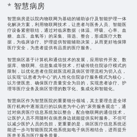
* 智慧病房
智慧病房是以院内物联网为基础的辅助诊疗及智能护理一体
化解决方案，利用物联网技术，让患者与医务人员、智能医
疗设备紧密联结，通过对临床数据（体温、呼吸、心率、血
糖、血压、血氧等）的采集、筛选、整合，形成医疗大数
据，为临床诊疗、护理提供智能辅助决策，从而更好地保障
医疗安全，为患者提供有品质的医疗服务。
智慧病区基于计算机和通信技术的发展，应用软件开发、数
据库、物联网、信息集成等技术，打破传统住院诊疗模式的
限制，以优化患者住院就医流程及病区管理流程为切入点，
以实现“以患者为中心”的人性化住院诊疗服务模式为核心，
以方便医患、确保医疗质量安全为目的，实现患者诊疗、护
理等医疗业务及病区管理的数字化、集成化和智能化。
智慧病区作为智慧医院的重要细分领域，其主要理念是全球
医疗机构中逐渐流行的以病患为中心的“床旁服务观念”，通
过对病房医疗信息系统加以整合，配合物联网的通信技术，
让医护人员不用随时在病患身边就能提供实时服务。不但可
以减少医护人员的负担，更重要的是，病区医疗信息系统还
能进一步与智能医院其他系统如电子病历相结合，进而提升
医患关系与医疗服务质量。