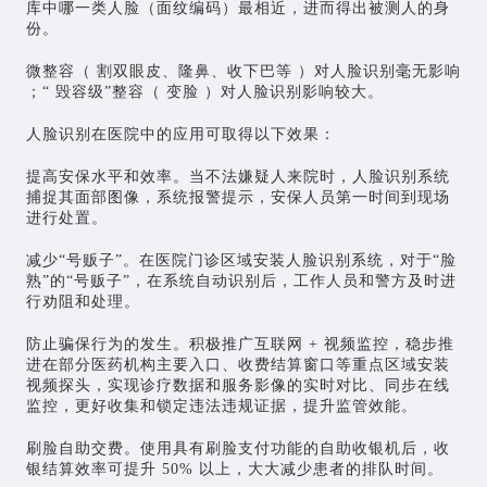
库中哪一类人脸（面纹编码）最相近，进而得出被测人的身
份。
微整容（ 割双眼皮、隆鼻、收下巴等 ）对人脸识别毫无影响
；“ 毁容级”整容（ 变脸 ）对人脸识别影响较大。
人脸识别在医院中的应用可取得以下效果：
提高安保水平和效率。当不法嫌疑人来院时，人脸识别系统
捕捉其面部图像，系统报警提示，安保人员第一时间到现场
进行处置。
减少“号贩子”。在医院门诊区域安装人脸识别系统，对于“脸
熟”的“号贩子”，在系统自动识别后，工作人员和警方及时进
行劝阻和处理。
防止骗保行为的发生。积极推广互联网 + 视频监控，稳步推
进在部分医药机构主要入口、收费结算窗口等重点区域安装
视频探头，实现诊疗数据和服务影像的实时对比、同步在线
监控，更好收集和锁定违法违规证据，提升监管效能。
刷脸自助交费。使用具有刷脸支付功能的自助收银机后，收
银结算效率可提升 50% 以上，大大减少患者的排队时间。