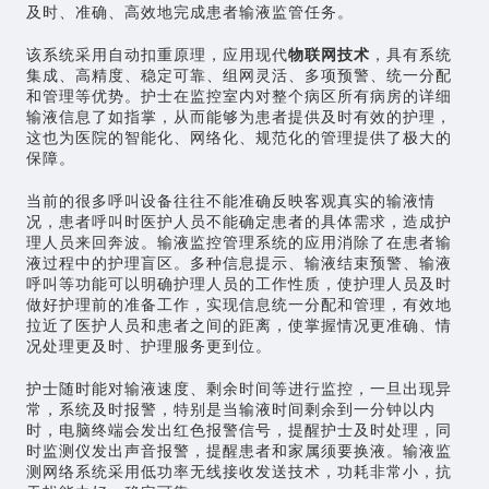
及时、准确、高效地完成患者输液监管任务。
该系统采用自动扣重原理，应用现代
物联网技术
，具有系统
集成、高精度、稳定可靠、组网灵活、多项预警、统一分配
和管理等优势。护士在监控室内对整个病区所有病房的详细
输液信息了如指掌，从而能够为患者提供及时有效的护理，
这也为医院的智能化、网络化、规范化的管理提供了极大的
保障。
当前的很多呼叫设备往往不能准确反映客观真实的输液情
况，患者呼叫时医护人员不能确定患者的具体需求，造成护
理人员来回奔波。输液监控管理系统的应用消除了在患者输
液过程中的护理盲区。多种信息提示、输液结束预警、输液
呼叫等功能可以明确护理人员的工作性质，使护理人员及时
做好护理前的准备工作，实现信息统一分配和管理，有效地
拉近了医护人员和患者之间的距离，使掌握情况更准确、情
况处理更及时、护理服务更到位。
护士随时能对输液速度、剩余时间等进行监控，一旦出现异
常，系统及时报警，特别是当输液时间剩余到一分钟以内
时，电脑终端会发出红色报警信号，提醒护士及时处理，同
时监测仪发出声音报警，提醒患者和家属须要换液。输液监
测网络系统采用低功率无线接收发送技术，功耗非常小，抗