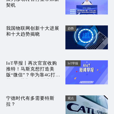
契机
我国物联网创新十大进展
趋势
和十大趋势揭晓
IoT早报丨再次官宣收购
IoT早报
推特！马斯克想打造美
版“微信”？华为靠4G打败
苹果？荒野信号测试第
一；定了！欧盟新规强制
统一充电接口
宁德时代有多需要特斯
观点
拉？