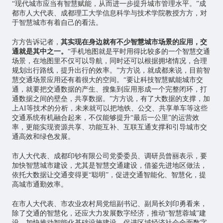
“现代城市应当有智慧赋能，从而进一步提升城市管理水平。”成
都市人大代表、成都理工大学信息科学与技术学院教授方方，对
于智慧城市有着自己的看法。
方方告诉记者，
其实现在身边就有不少智慧城市场景的应用，交
通就是其中之一。
“手机地图就是平时用得比较多的一个智慧交通
场景，在地图里不仅可以导航，同时还可以根据拥堵情况，合理
规划出行路线，提升出行的效率。”方方说，就成都来说，目前智
慧交通场景应用还有着很大的空间。“要让科技智慧赋能城市交
通，就要把交通数据的产生、搜集到应用形成一个完整闭环，打
通数据之间的壁垒，共享数据。”方方说，有了大数据的支撑，加
上AI等技术的分析，未来就可以把地铁、公交、共享单车等这些
交通系统有机融合起来，不仅能够提升“最后一公里”的运营效
率，更能实现资源共享、功能互补、互联互通支撑和引导城市交
通高效和绿色发展。
市人大代表、成都印钞有限公司党委委员、调研员曾丽表示，要
加快智慧城市建设，尤其是智慧交通建设，借鉴先进地区做法，
依托大数据让交通变得更“聪明”，促进交通智能化、智慧化，提
高城市通勤效率。
在市人大代表、市农业农村局党组副书记、副局长刘印勇看来，
除了交通的智慧化，还应大力发展数字经济，推动“智慧蓉城”建
设。加快推动智能化基础设施建设，促进区域经济社会全面数字