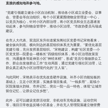
直接的感知地和参与地。
“党建引领建立健全小区自治机制，推动各小区成立业委会、议事
会、管委会等自治组织，每个小区紧紧围绕物业管理这一中心，
以党员为核心，针对小区内部治理，将小区党员和业主志愿者发
动起来，参与到物业管理中，推动小区治理。”市政协委员马瑞成
建议。
在市人大代表、双流区东升街道紫东阁社区党委书记宋艳看来，
健全纵向到底、横向到边的基层组织体系尤为重要。“要优化基层
党建引领，充分发挥基层组织。”宋艳建议，构建“社区党委—小
区党支部—院委会—楼栋长”四级组织体系，将小区治理政策宣
传、沟通服务等延伸至小区“神经末梢”，形成“党员引领做群众工
作、群众自发做群众工作”生动局面，通过党建引领社区治理，让
群众真正成为小区治理现代化的“主人翁”。
与此同时，宋艳表示在优先改造硬件设施、补齐小区功能短板的
基础上，立足小区资源，实施多项目集成、“一钱多用”，延续小
区院落烟火韵味、市井记忆，突出一院一品一特色，体现“让城市
留住记忆，让群众记住乡愁”。
此外，还可以建设党群活动室、非机动车充电设施、运动空间
等，项目日常收益反哺小区基金，并在无人管理院落建立物管费