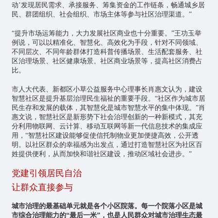
动’发现居民需求、承接服务、筹集资金的工作链条，畅通城乡居
民、群团组织、社会组织、市场主体等参与社区治理渠道。”
“提升市场运筹能力，大力发展社区商业也十分重要。”王功玉举
例说，可以以精准化、智慧化、高效化为手段，针对不同领域、
不同层次、不同年龄群体打造科普传播场景、生活配套服务、社
区治理场景、社区健康场景、社区商业场景等，提高社区消费占
比。
市人大代表、新都区小草公益服务中心理事长肖惠文认为，建设
智慧社区是提升基层治理民生福祉的重要手段。“社区作为城市居
民生存和发展的载体，其智慧化是城市智慧水平的集中体现。”肖
惠文说，智慧社区是新形势下社会治理创新的一种新模式，其充
分利用
物联网
、云计算、移动互联网等新一代信息技术的集成应
用，“智慧社区建设能够促使信托制物业更加便捷高效，公开透
明。以社区群众的幸福感为出发点，通过打造智慧社区为社区百
姓提供便利，从而加快和谐社区建设，推动区域社会进步。”
党建引领居民自治
让群众直接参与
城市治理的最基础单元就是各个小区院落。每一个院落小区是城
市综合治理能力的“最后一米”，也是人民群众对城市治理生态最