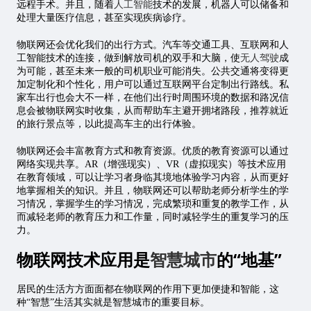
远程手术。并且，随着
人工智能
技术的发展，机器人可以储备和
处理大量医疗信息，甚至实现疾病诊疗。
物联网还会优化我们的出行方式。汽车等交通工具、互联网和人
工智能技术的连接，做到解放司机的双手和大脑，使
无人驾驶
成
为可能，甚至未来一般的司机职业可能消失。公共交通将变得更
加定制化和个性化，用户可以通过互联网平台定制出行路线。私
家车出行也会大不一样，在他们出行时周围环境的数据和路况信
息会被物联网实时收集，从而帮助车主避开拥堵路段，推荐就近
的旅行景点等，以此提高车主的出行体验。
物联网还会丰富教育方式和教育资源。优质的教育资源可以通过
网络实现共享。AR（增强现实）、VR（虚拟现实）等技术应用
在教育领域，可以让学习者身临其境地体验学习内容，从而更好
地掌握相关的知识。并且，物联网还可以帮助老师分析学生的学
习情况，掌握学生的学习情况，完成繁琐和重复的教学工作，从
而减轻老师的教育压力和工作量，同时减轻学生的重复学习的压
力。
物联网技术应用是
智慧城市
的“地基”
居民的生活方方面面都在物联网的作用下更加便捷和智能，这
种“智慧”生活其实就是智慧城市的重要目标。