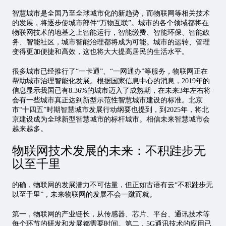
智慧城市是全国乃至全球城市化的新趋势，而物联网等相关技术
的发展，将逐步使城市部件“万物互联”。城市的各个领域都将在
物联网技术的地基之上智能运行，智能缴费、智能环保、智能政
务、智能社区，城市智能治理都将成为可能。城市的运转、管理
变得更加便捷和高效，这也将大大提高居民的生活水平。
很多城市已经推行了“一卡通”、“一网通办”等服务，物联网正在
帮助城市治理智能化发展。根据国家信息中心的消息，2019年的
信息显示我国已有8.36%的城市迈入了成熟期，在未来3年左右将
会有一些城市真正达到新型示范性智慧城市建设的标准。北京
市“十四五”时期智慧城市发展行动纲要也提到，到2025年，将北
京建设成为全球新型智慧城市的标杆城市。相信未来智慧城市会
越来越多。
物联网技术发展的未来：不积跬步无
以至千里
的确，物联网的发展潜力不可估量，但正如古语有云“不积跬步无
以至千里”，未来物联网的发展不会一蹴而就。
第一，物联网的产业链长，从传感器、
芯片
、平台、通讯技术等
每个环节的研发和发展都需要时间。第二，5G通讯技术的应用已