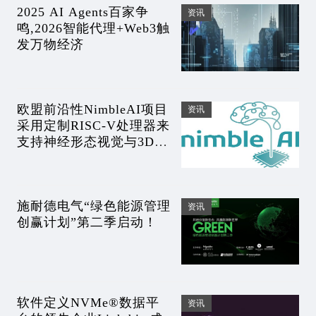
2025 AI Agents百家争
资讯
鸣,2026智能代理+Web3触
发万物经济
欧盟前沿性NimbleAI项目
资讯
采用定制RISC-V处理器来
支持神经形态视觉与3D集
成芯片
施耐德电气“绿色能源管理
资讯
创赢计划”第二季启动！
软件定义NVMe®数据平
资讯