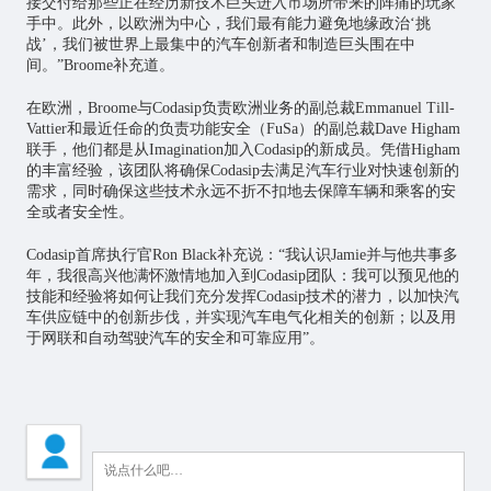
接交付给那些正在经历新技术巨头进入市场所带来的阵痛的玩家
手中。此外，以欧洲为中心，我们最有能力避免地缘政治‘挑
战’，我们被世界上最集中的汽车创新者和制造巨头围在中
间。”Broome补充道。
在欧洲，Broome与Codasip负责欧洲业务的副总裁Emmanuel Till-
Vattier和最近任命的负责功能安全（FuSa）的副总裁Dave Higham
联手，他们都是从Imagination加入Codasip的新成员。凭借Higham
的丰富经验，该团队将确保Codasip去满足汽车行业对快速创新的
需求，同时确保这些技术永远不折不扣地去保障车辆和乘客的安
全或者安全性。
Codasip首席执行官Ron Black补充说：“我认识Jamie并与他共事多
年，我很高兴他满怀激情地加入到Codasip团队：我可以预见他的
技能和经验将如何让我们充分发挥Codasip技术的潜力，以加快汽
车供应链中的创新步伐，并实现汽车电气化相关的创新；以及用
于网联和自动驾驶汽车的安全和可靠应用”。