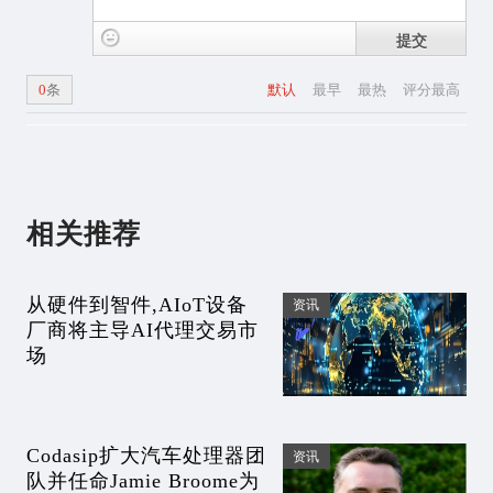
提交
0
条
默认
最早
最热
评分最高
相关推荐
从硬件到智件,AIoT设备
资讯
厂商将主导AI代理交易市
场
Codasip扩大汽车处理器团
资讯
队并任命Jamie Broome为