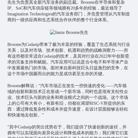
先生为负责其全新汽车业务的副总裁。Broome在半导体和复杂
IP、SoC和汽车供应链等领域拥有20多年的经验，最近领导了
Imagination Technologies的汽车业务部门，并负责管理从汽车制造
商到一级供应商和生态系统合作伙伴的整个行业体系。
Broome为Codasip带来了极为丰富的经验，覆盖了生态系统与行业
关系，以及对市场、技术创新、机遇和趋势的战略洞察力——所
有这些都非常适合Codasip的技术，及其对行业在2022年中创新需
求的完备支持和赋能。汽车应用可以说是当今电子和半导体产业
中发展最热门的市场。面对来自新科技巨头日益激烈的竞争，在
这个市场中脱颖而出的能力是成功甚至生存的关键。
Broome解释说：“汽车市场正在发生一些快速的变化——汽车领
域的创新和新技术正在形成一个新市场，同时也是现有支柱性企
业、技术巨头与新的业务和商业模式之间的一个战场。这个市场
上的公司有大有小，有新有旧，但都在渴望RISC-V所提供的东
西：通过降低复杂性和成本并提升速度，在设计层面能够去轻松
和快速地去创新。”
“其中Codasip的突出优势在于，我们提供了快速创新的途径，并
拥有可以实现面向差异化设计和降低成本的能力；我们将它们直