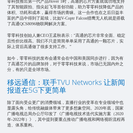
零科技推出第一代产品Hover 1时，高通的芯片方案就成功地支持
了其智能跟拍、指尖起飞等首创功能，助力零零科技降低产品的
体积、功耗和成本，赢得市场的青睐。这一合作也在之后日益丰
富的产品中得到了延续，比如V-Coptr Falcon猎鹰无人机就是搭载
了高通QCS8096物联网解决方案。
零零科技创始人兼CEO王孟秋表示：“高通的芯片非常全面、稳定
且性价比很高。我们不只是简简单单采用了高通的一颗芯片，实
际上背后高通做了很多支持工作。”
如今，零零科技的发布会通常会在中国和美国同步进行，因为有
了高通芯片的品牌加持，对于零零科技来说，市场已无国内外之
分，有的只是全球市场。
移远通信：联手TVU Networks 让新闻
报道在5G下更简单
除了面向受众更广的消费领域，直播行业的变革在专业领域中也
显露头角，给传统融媒体带来了更多想象空间。2020年底，国家
广播电视总局办公厅印发了《广播电视技术迭代实施方案（2020
年-2022年）》，其中提到要重点推动广播电视和网络视听流程再
造、体系重构。