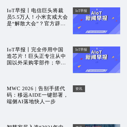
IoT早报丨电信巨头将裁
IoT早报
员5.5万人！小米玄戒大会
是“解散大会”？官方辟
谣！历史性动作！
ChatGPT官方APP来了；
华为5倍薪酬招天才少年
IoT早报丨完全停用中国
IoT早报
造芯片！巨头正专注从中
国以外采购零部件；华为
颁发最高荣誉奖；中国6G
研发重要突破；马斯克或
起诉OpenAI
MWC 2026 | 告别手搓代
资讯
码：移远AIDE一键部署，
端侧AI落地快人一步