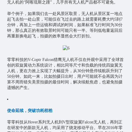
无人机的“阿喀琉斯之踵”，几乎所有无人机产品都不可避免。
举个例子，如果我们去一处风景区取景，无人机从景区某一地点
起飞去拍一处山景，可能仅在飞过去的路上就需要耗费大约5到7
分钟，再加上一些运镜和调试的时间，如果标准飞行时间为30分
钟，那么真正的有效取景时间可能只有一半。等到低电量返回后
再重新换电起飞，拍摄的效率显然会大打折扣。
零零科技的V-Coptr Falcon猎鹰无人机不仅在外观中采用了全球首
创的双旋翼动力系统设计，相比同等尺寸和负载的传统四旋翼无
人机，更在力效上实现了大幅提升，从30分钟悬停续航跃升到了
50分钟。如此一来，比如拍摄日出时，用户可能就不会再因为计
算不周而错失美景拍摄的最佳时间，解决续航焦虑，也避免拍摄
遗憾的产生。
使命延续，突破功耗桎梏
零零科技从Hover系列无人机到V型双旋翼Falcon无人机，再到正
在研发中的新款无人机，均采用了骁龙移动平台。早在2016年零