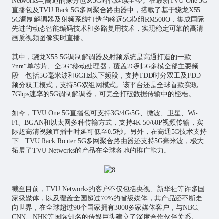
Networks与高通的缘分也从3G时代延续至今。在最新TVU One 5G
直播包及TVU Rack 5G多网聚合路由器中，搭载了基于骁龙X55
5G调制解调器及射频系统打造的移远5G模组RM500Q，集成国际
先进的动态智能编码技术和多路复用技术，实现稳定可靠的高清
画质视频图像实时直播。
其中，骁龙X55 5G调制解调器及射频系统是高通打造的一款
7nm“单芯片、全5G”移动处理器，覆盖2G到5G多模全部主要频
段，包括5G毫米波和6GHz以下频段，支持TDD时分双工及FDD
频分双工模式，支持5G双组网模式。该平台还是全球首款实现
7Gbps速率的5G调制解调器，可完全打破数据传输中的桎梏。
如今，TVU One 5G直播包可支持3G/4G/5G、微波、卫星、Wi-
Fi、BGAN和以太网多种传输方式，支持4K 50/60P视频传输，实
际超高清视频直播中时延可低至0.5秒。另外，在高通5G技术支持
下，TVU Rack Router 5G多网聚合路由器还支持5G毫米波，极大
拓展了TVU Networks的产品在全球各地的推广能力。
截至目前，TVU Networks的客户不仅包括央视、新华社等许多国
家级媒体，以及覆盖全国超过70%的省级媒体，其产品还不断走
向世界，在全球超过90个国家拥有3000多家媒体客户，与NBC、
CNN、NHK等国际知名的传媒巨头建立了深度合作伙伴关系。