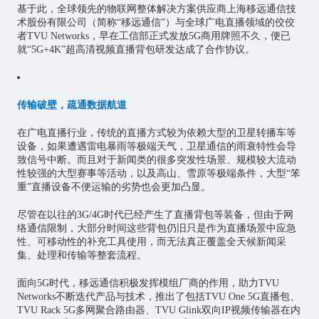
基于此，全球领先的物联网整体解决方案供应商上海移远通信技
术股份有限公司（简称“移远通信”）与全球广电直播领域的佼佼
者TVU Networks，早在工信部正式发放5G商用牌照不久，便已
就“5G+4K”超高清视频直播背包研发达成了合作协议。
传输破壁，疏通数据航道
在广电直播行业，传统的直播方式较为依赖大型的卫星转播车等
设备，如果遭遇雷电暴雨等极端天气，卫星通信的雨衰特性会导
致信号中断。而且对于新闻类的很多突发性场景、规模较大流动
性较强的大型赛事等活动，以及高山、雪原等极端条件，大型“笨
重”直播设备不便运输的劣势也会更加凸显。
尽管在以往的3G/4G时代已经产生了直播背包等装备，但由于网
络通信限制，大部分时间这些背包仍旧只是作为直播场景中应急
性、可移动性的补充工具使用，而无法真正覆盖全天候新闻采
集、处理和传输等整套流程。
面向5G时代，移远通信积极发挥模组厂商的作用，助力TVU
Networks不断迭代产品与技术，推出了包括TVU One 5G直播包、
TVU Rack 5G多网聚合路由器、TVU Glink双向IP视频传输器在内