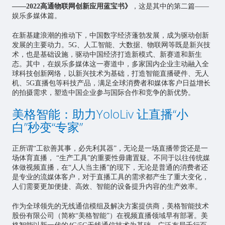
——2022高通物联网创新应用蓝宝书》
，这是其中的第二篇——
娱乐多媒体篇。
在新基建浪潮的推动下，中国数字经济蓬勃发展，成为驱动创新
发展的主要动力。5G、
人工智能
、大数据、物联网等既是新兴技
术，也是基础设施，驱动中国经济打造新模式、新赛道和新生
态。其中，在娱乐多媒体这一赛道中，多家国内企业主动融入全
球科技创新网络，以新兴技术为基础，打造智能直播硬件、无人
机、5G直播包等科技产品，满足全球消费者和媒体客户日益增长
的拍摄需求，塑造中国企业参与国际合作和竞争的新优势。
美格智能：助力YoloLiv 让直播“小
白”秒变“专家”
正所谓“工欲善其事，必先利其器”，无论是一场直播带货还是一
场体育直播， “生产工具”的重要性毋庸置疑。不同于以往传统媒
体做视频直播，在“人人当主播”的现下，无论是普通的消费者还
是专业的流媒体客户，对于直播工具的需求都产生了重大变化，
人们需要更加便捷、高效、智能的设备提升内容的生产效率。
作为全球领先的无线通信模组及解决方案提供商，美格智能技术
股份有限公司（简称“美格智能”）在视频直播领域早有部署。美