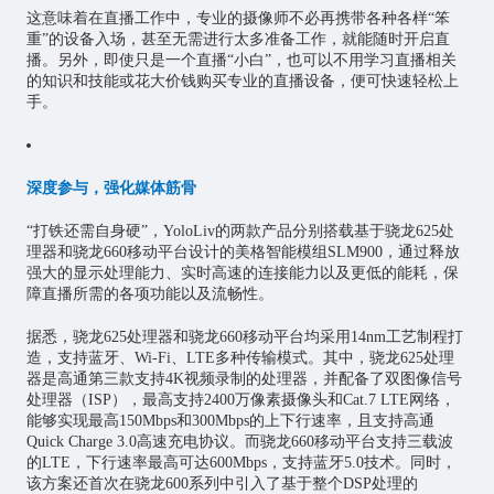
这意味着在直播工作中，专业的摄像师不必再携带各种各样“笨
重”的设备入场，甚至无需进行太多准备工作，就能随时开启直
播。另外，即使只是一个直播“小白”，也可以不用学习直播相关
的知识和技能或花大价钱购买专业的直播设备，便可快速轻松上
手。
深度参与，强化媒体筋骨
“打铁还需自身硬”，YoloLiv的两款产品分别搭载基于骁龙625处
理器和骁龙660移动平台设计的美格智能模组SLM900，通过释放
强大的显示处理能力、实时高速的连接能力以及更低的能耗，保
障直播所需的各项功能以及流畅性。
据悉，骁龙625处理器和骁龙660移动平台均采用14nm工艺制程打
造，支持蓝牙、Wi-Fi、LTE多种传输模式。其中，骁龙625处理
器是高通第三款支持4K视频录制的处理器，并配备了双图像信号
处理器（ISP），最高支持2400万像素摄像头和Cat.7 LTE网络，
能够实现最高150Mbps和300Mbps的上下行速率，且支持高通
Quick Charge 3.0高速充电协议。而骁龙660移动平台支持三载波
的LTE，下行速率最高可达600Mbps，支持蓝牙5.0技术。同时，
该方案还首次在骁龙600系列中引入了基于整个DSP处理的