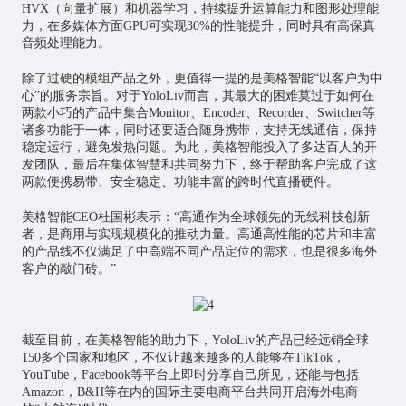
HVX（向量扩展）和机器学习，持续提升运算能力和图形处理能
力，在多媒体方面GPU可实现30%的性能提升，同时具有高保真
音频处理能力。
除了过硬的模组产品之外，更值得一提的是美格智能“以客户为中
心”的服务宗旨。对于YoloLiv而言，其最大的困难莫过于如何在
两款小巧的产品中集合Monitor、Encoder、Recorder、Switcher等
诸多功能于一体，同时还要适合随身携带，支持无线通信，保持
稳定运行，避免发热问题。为此，美格智能投入了多达百人的开
发团队，最后在集体智慧和共同努力下，终于帮助客户完成了这
两款便携易带、安全稳定、功能丰富的跨时代直播硬件。
美格智能CEO杜国彬表示：“高通作为全球领先的无线科技创新
者，是商用与实现规模化的推动力量。高通高性能的
芯片
和丰富
的产品线不仅满足了中高端不同产品定位的需求，也是很多海外
客户的敲门砖。”
截至目前，在美格智能的助力下，YoloLiv的产品已经远销全球
150多个国家和地区，不仅让越来越多的人能够在TikTok，
YouTube，Facebook等平台上即时分享自己所见，还能与包括
Amazon，B&H等在内的国际主要电商平台共同开启海外电商