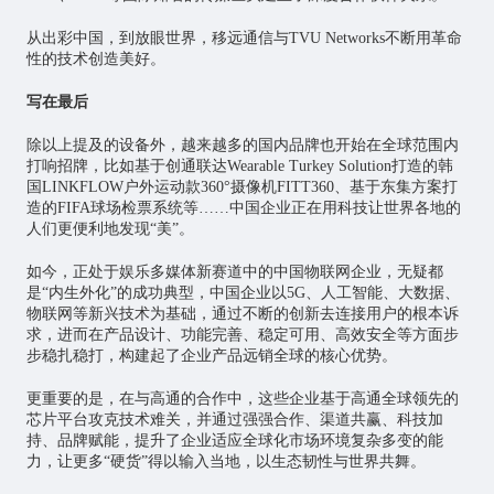
从出彩中国，到放眼世界，移远通信与TVU Networks不断用革命
性的技术创造美好。
写在最后
除以上提及的设备外，越来越多的国内品牌也开始在全球范围内
打响招牌，比如基于创通联达Wearable Turkey Solution打造的韩
国LINKFLOW户外运动款360°摄像机FITT360、基于东集方案打
造的FIFA球场检票系统等……中国企业正在用科技让世界各地的
人们更便利地发现“美”。
如今，正处于娱乐多媒体新赛道中的中国物联网企业，无疑都
是“内生外化”的成功典型，中国企业以5G、人工智能、大数据、
物联网等新兴技术为基础，通过不断的创新去连接用户的根本诉
求，进而在产品设计、功能完善、稳定可用、高效安全等方面步
步稳扎稳打，构建起了企业产品远销全球的核心优势。
更重要的是，在与高通的合作中，这些企业基于高通全球领先的
芯片平台攻克技术难关，并通过强强合作、渠道共赢、科技加
持、品牌赋能，提升了企业适应全球化市场环境复杂多变的能
力，让更多“硬货”得以输入当地，以生态韧性与世界共舞。