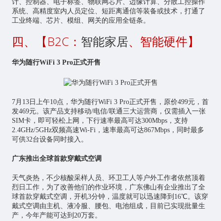
计、控制器、电子标签、物联网芯片、边缘计算、分散工控操作
系统、高精度室内人员定位、短距离通信等装备或技术，打通了
工业终端、芯片、模组、网关的应用全链条。
四、【B2C：
智能家居
、智能硬件】
华为随行WiFi 3 Pro正式开售
7月13日上午10点，华为随行WiFi 3 Pro正式开售，原价499元，首
发469元。该产品支持移动/电信/联通三大运营商，仅需插入一张
SIM卡，即可轻松上网，下行速率最高可达300Mbps，支持
2.4GHz/5GHz双频高速Wi-Fi，速率最高可达867Mbps，同时最多
可供32台设备同时接入。
广东推出全球首款穿戴式空调
天气炎热，不少核酸采样人员、环卫工人等户外工作者依然顶着
烈日工作，为了改善他们的作业环境，广东佛山有企业推出了全
球首款穿戴式空调，开机3分钟，温度就可以迅速降到16℃。该穿
戴式空调由主机、液冷服、腰包、电池组成，目前已实现批量生
产，今年产能可达到20万套。