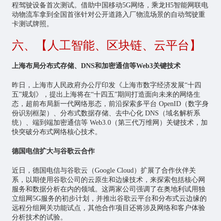
程驾驶设备首次测试。借助中国移动5G网络，乘龙H5智能网联电
动物流车拿到全国首张针对公开道路入厂物流场景的自动驾驶重
卡测试牌照。
六、【人工智能、区块链、云平台】
上海布局分布式存储、DNS和加密通信等Web3关键技术
昨日，上海市人民政府办公厅印发《上海市数字经济发展“十四
五”规划》，提出上海将在“十四五”期间打造面向未来的网络生
态，超前布局新一代网络形态，前沿探索多平台 OpenID（数字身
份识别框架）、分布式数据存储、去中心化 DNS（域名解析系
统）、端到端加密通信等 Web3.0（第三代万维网）关键技术，加
快突破分布式网络核心技术。
德国电信扩大与谷歌云合作
近日，德国电信与谷歌云（Google Cloud）扩展了合作伙伴关
系，以期使用谷歌公司的云原生和边缘技术，来探索包括核心网
服务和数据分析在内的领域。这两家公司强调了在奥地利试用独
立组网5G服务的初步计划，并推出谷歌云平台和分布式云边缘的
远程分组网关功能试点，其他合作项目还将涉及网络和客户体验
分析技术的试验。