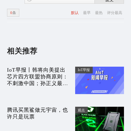
0
条
默认
最早
最热
评分最高
相关推荐
IoT早报丨韩将向美提出
IoT早报
芯片四方联盟协商原则：
不刺激中国；孙正义最牛
基金单季巨亏2.3万亿！李
彦宏表示集度自动驾驶领
先特斯拉一代
腾讯买黑鲨做元宇宙，也
观点
许只是玩票