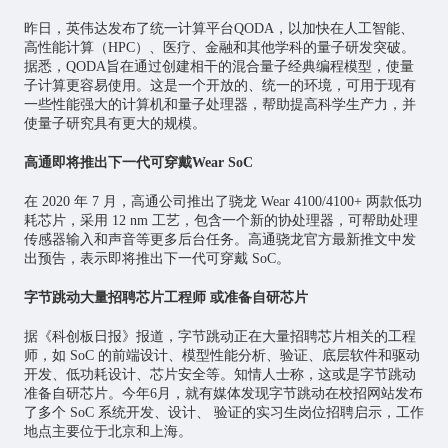
昨日，英伟达发布了统一计算平台QODA，以加快在
人工智能
、
高性能计算（HPC）、医疗、金融和其他学科的量子研发突破。
据悉，QODA旨在通过创建相干的混合量子经典编程模型，使量
子计算更容易使用。这是一个开放的、统一的环境，可用于现有
一些性能强大的计算机和量子处理器，帮助提高科学生产力，并
使量子研究具有更大的规模。
高通即将推出下一代可穿戴Wear SoC
在 2020 年 7 月，高通公司推出了骁龙 Wear 4100/4100+ 两款低功
耗
芯片
，采用 12 nm 工艺，包含一个新的协处理器，可帮助处理
传感器输入和声音等更多后台任务。高通骁龙官方最新推文中发
出预告，表示即将推出下一代可穿戴 SoC。
字节跳动大量招聘芯片工程师 或准备自研芯片
据《科创板日报》报道，字节跳动正在大量招聘芯片相关的工程
师，如 SoC 的前端设计、模型性能分析、验证、底层软件和驱动
开发、低功耗设计、芯片安全等。知情人士称，这或是字节跳动
准备自研芯片。今年6月，就有媒体发现字节跳动在校招网站发布
了多个 SoC 系统开发、设计、 验证的实习生岗位招聘启示，工作
地点主要位于北京和上海。