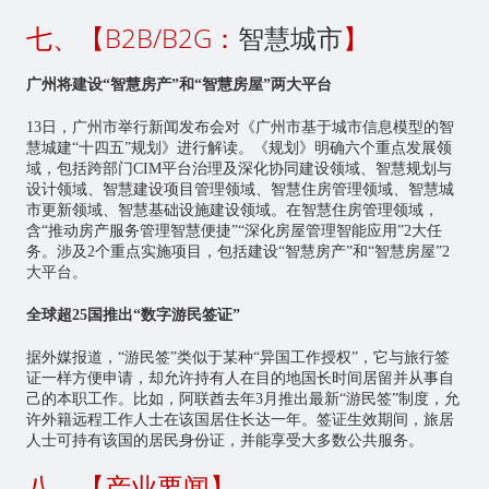
七、【B2B/B2G：
智慧城市
】
广州将建设“智慧房产”和“智慧房屋”两大平台
13日，广州市举行新闻发布会对《广州市基于城市信息模型的智
慧城建“十四五”规划》进行解读。《规划》明确六个重点发展领
域，包括跨部门CIM平台治理及深化协同建设领域、智慧规划与
设计领域、智慧建设项目管理领域、智慧住房管理领域、智慧城
市更新领域、智慧基础设施建设领域。在智慧住房管理领域，
含“推动房产服务管理智慧便捷”“深化房屋管理智能应用”2大任
务。涉及2个重点实施项目，包括建设“智慧房产”和“智慧房屋”2
大平台。
全球超25国推出“数字游民签证”
据外媒报道，“游民签”类似于某种“异国工作授权”，它与旅行签
证一样方便申请，却允许持有人在目的地国长时间居留并从事自
己的本职工作。比如，阿联酋去年3月推出最新“游民签”制度，允
许外籍远程工作人士在该国居住长达一年。签证生效期间，旅居
人士可持有该国的居民身份证，并能享受大多数公共服务。
八、【产业要闻】