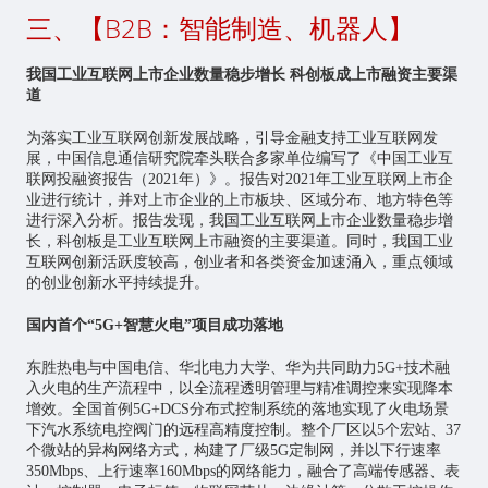
三、【B2B：智能制造、机器人】
我国工业互联网上市企业数量稳步增长 科创板成上市融资主要渠
道
为落实
工业互联网
创新发展战略，引导金融支持工业互联网发
展，中国信息通信研究院牵头联合多家单位编写了《中国工业互
联网投融资报告（2021年）》。报告对2021年工业互联网上市企
业进行统计，并对上市企业的上市板块、区域分布、地方特色等
进行深入分析。报告发现，我国工业互联网上市企业数量稳步增
长，科创板是工业互联网上市融资的主要渠道。同时，我国工业
互联网创新活跃度较高，创业者和各类资金加速涌入，重点领域
的创业创新水平持续提升。
国内首个“5G+智慧火电”项目成功落地
东胜热电与中国电信、华北电力大学、华为共同助力5G+技术融
入火电的生产流程中，以全流程透明管理与精准调控来实现降本
增效。全国首例5G+DCS分布式控制系统的落地实现了火电场景
下汽水系统电控阀门的远程高精度控制。整个厂区以5个宏站、37
个微站的异构网络方式，构建了厂级5G定制网，并以下行速率
350Mbps、上行速率160Mbps的网络能力，融合了高端传感器、表