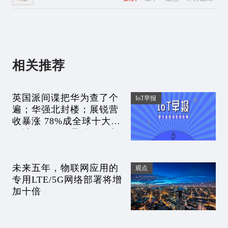
相关推荐
英国派间谍把华为查了个
IoT早报
遍；华强北封楼；展锐营
收暴涨 78%成全球十大IC
设计公司；王思聪百万电
脑几分钟下完70G游戏丨
IoT早报
未来五年，物联网应用的
观点
专用LTE/5G网络部署将增
加十倍