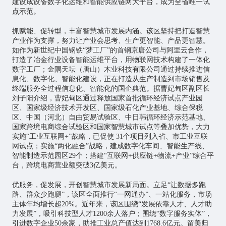
建设成设备数字化运维和智能供应链两大平台，成为全省唯一试
点示范。
抓赋能、促转型，丰富智慧城市发展内涵。该区坚持把打造智慧
产业作为支撑，努力让产业会思考、生产更智能、产品更智慧。
如作为新世纪中国钢铁“梦工厂”的首钢京唐公司与阿里云合作，
打造了冶金行业设备智能运维平台，用
物联网
技术构建了一体化
数字工厂；金隅天坛（唐山）木业科技有限公司通过持续推进信
息化、数字化、智能化建设，正在打造从生产制造到市场销售及
终端服务全过程信息化、智能化的国企典范。据曹妃甸区副区长
刘子阳介绍，曹妃甸区通过释放国家首批循环经济试点产业园
区、国家级经济技术开发区、国家级石化产业基地、综合保税
区、中国（河北）自由贸易试验区、中日韩循环经济示范基地、
国家跨境电商综合试验区和国家智慧城市试点等叠加优势，大力
实施“工业互联网+”战略，已促使 31个项目列入省、市工业互联
网试点；实施“两化融合”战略，建成数字化车间、智能生产线、
智能制造示范园区29个；搭建“互联网+供应链+物流+产业”综合平
台，跨境电商营业额突破3亿美元。
优服务，促发展，开创智慧城市发展新局面。立足“让数据多跑
路、群众少跑腿”，该区全面推行“一网通办”、一站化服务，市场
主体年均增长超20%。近年来，该区围绕“发展依靠人才、人才助
力发展”，吸引科技型人才1200余人落户；围绕“数字服务实体”，
引进数字企业50余家，助推工业总产值达到1768.6亿元。留美归