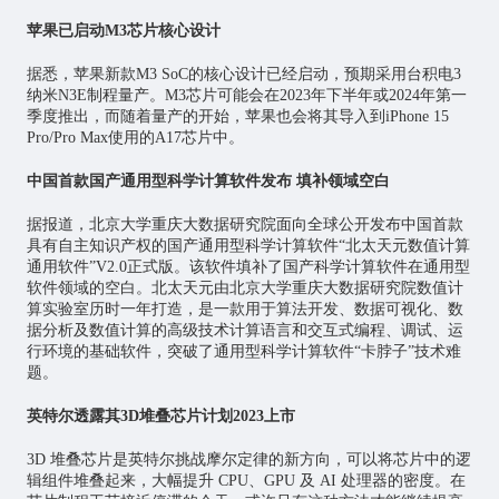
苹果已启动M3芯片核心设计
据悉，苹果新款M3 SoC的核心设计已经启动，预期采用台积电3
纳米N3E制程量产。M3
芯片
可能会在2023年下半年或2024年第一
季度推出，而随着量产的开始，苹果也会将其导入到iPhone 15
Pro/Pro Max使用的A17芯片中。
中国首款国产通用型科学计算软件发布 填补领域空白
据报道，北京大学重庆大数据研究院面向全球公开发布中国首款
具有自主知识产权的国产通用型科学计算软件“北太天元数值计算
通用软件”V2.0正式版。该软件填补了国产科学计算软件在通用型
软件领域的空白。北太天元由北京大学重庆大数据研究院数值计
算实验室历时一年打造，是一款用于算法开发、数据可视化、数
据分析及数值计算的高级技术计算语言和交互式编程、调试、运
行环境的基础软件，突破了通用型科学计算软件“卡脖子”技术难
题。
英特尔透露其3D堆叠芯片计划2023上市
3D 堆叠芯片是英特尔挑战摩尔定律的新方向，可以将芯片中的逻
辑组件堆叠起来，大幅提升 CPU、GPU 及 AI 处理器的密度。在