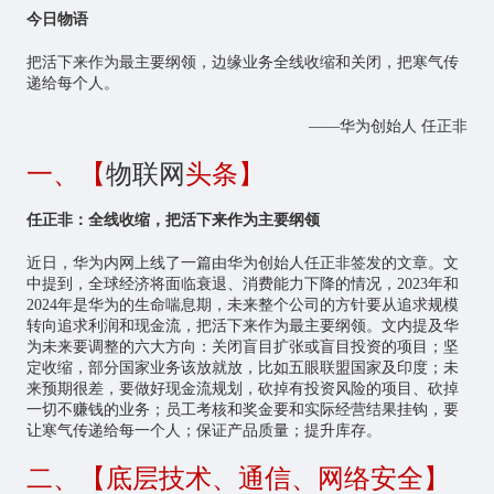
今日物语
把活下来作为最主要纲领，边缘业务全线收缩和关闭，把寒气传
递给每个人。
——华为创始人 任正非
一、【
物联网
头条】
任正非：全线收缩，把活下来作为主要纲领
近日，华为内网上线了一篇由华为创始人任正非签发的文章。文
中提到，全球经济将面临衰退、消费能力下降的情况，2023年和
2024年是华为的生命喘息期，未来整个公司的方针要从追求规模
转向追求利润和现金流，把活下来作为最主要纲领。文内提及华
为未来要调整的六大方向：关闭盲目扩张或盲目投资的项目；坚
定收缩，部分国家业务该放就放，比如五眼联盟国家及印度；未
来预期很差，要做好现金流规划，砍掉有投资风险的项目、砍掉
一切不赚钱的业务；员工考核和奖金要和实际经营结果挂钩，要
让寒气传递给每一个人；保证产品质量；提升库存。
二、【底层技术、通信、网络安全】