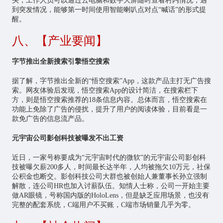
头，工作人员可以通过云电脑和数字大屏随时查看村内情况，遇
到突发情况，能够第一时间使用智能喇叭点对点“喊话”的形式提
醒。
八、【产业要闻】
字节推出全新搜索引擎悟空搜索
据了解，字节推出全新的“悟空搜索”App，这款产品主打无广告搜
索。网友体验后发现，悟空搜索App的设计简洁，在搜索栏下
方，则是悟空搜索推荐的18条信息内容。总体而言，悟空搜索在
功能上免除了广告的侵扰，提升了用户的阅读体验，目前看是一
款免广告的信息流产品。
元宇宙公司影创科技被曝发不出工资
近日，一家号称要成为“
元宇宙
时代的微软”的元宇宙公司影创科
技被曝欠薪200多人，时间最长达半年，人均被拖欠10万元，社保
公积金也断交。影创科技公司大群也被创始人兼董事长孙立强制
解散，连公司HR也加入讨薪队伍。知情人士称，公司一开始主要
做AR眼镜，号称国内版的HoloLens，但是缺乏应用场景，也没有
完整的配套系统，C端用户不买账，C端市场销量几乎为零。