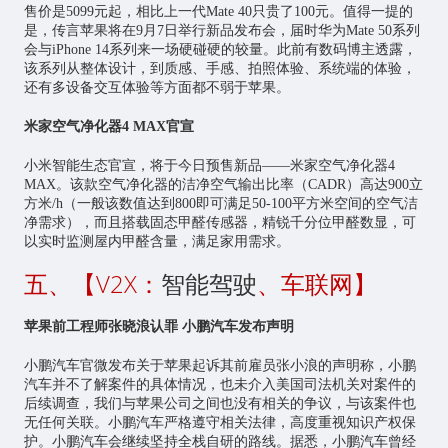
售价是5099元起，相比上一代Mate 40只贵了100元。值得一提的
是，传言苹果将在9月7日举行新品发布会，届时华为Mate 50系列
会与iPhone 14系列来一场硬碰硬的较量。此前有数码博主透露，
该系列从整体设计，到质感、手感、拍照体验、系统端的体验，
还有多设备交互体验等方面都不弱于苹果。
米家空气净化器4 MAX官宣
小米智能生态官宣，将于今日预售新品——米家空气净化器4
MAX。该款空气净化器的洁净空气输出比率（CADR）高达900立
方米/h（一般该数值达到800即可满足50-100平方米空间的空气洁
净需求），而且搭载固态甲醛传感器，精锐千分位甲醛数显，可
以实时监测屋内甲醛含量，满足家用需求。
五、【V2X：
智能驾驶
、车联网】
苹果前工程师张晓浪认罪 小鹏汽车发布声明
小鹏汽车官微发布关于苹果起诉其前雇员张小浪的声明称，小鹏
汽车并不了解案件的具体情况，也未介入美国司法机关对案件的
后续调查，我们与苹果公司之间也没有相关的争议，与该案件也
无任何关联。小鹏汽车严格遵守相关法律，高度重视知识产权保
护。小鹏汽车会继续坚持全栈自研的路线。据悉，小鹏汽车曾经