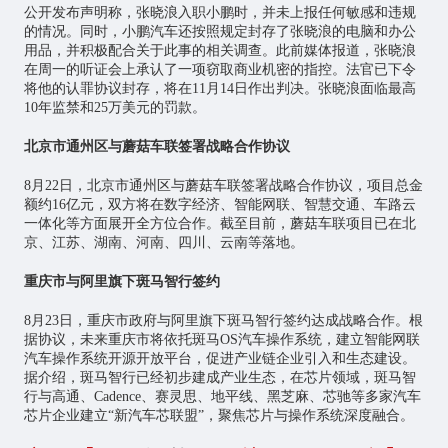
公开发布声明称，张晓浪入职小鹏时，并未上报任何敏感和违规
的情况。同时，小鹏汽车还按照规定封存了张晓浪的电脑和办公
用品，并积极配合关于此事的相关调查。此前媒体报道，张晓浪
在周一的听证会上承认了一项窃取商业机密的指控。法官已下令
将他的认罪协议封存，将在11月14日作出判决。张晓浪面临最高
10年监禁和25万美元的罚款。
北京市通州区与蘑菇车联签署战略合作协议
8月22日，北京市通州区与蘑菇车联签署战略合作协议，项目总金
额约16亿元，双方将在数字经济、智能网联、智慧交通、车路云
一体化等方面展开全方位合作。截至目前，蘑菇车联项目已在北
京、江苏、湖南、河南、四川、云南等落地。
重庆市与阿里旗下斑马智行签约
8月23日，重庆市政府与阿里旗下斑马智行签约达成战略合作。根
据协议，未来重庆市将依托斑马OS汽车操作系统，建立智能网联
汽车操作系统开源开放平台，促进产业链企业引入和生态建设。
据介绍，斑马智行已经初步建成产业生态，在芯片领域，斑马智
行与高通、Cadence、赛灵思、地平线、黑芝麻、芯驰等多家汽车
芯片企业建立“新汽车芯联盟”，聚焦芯片与操作系统深度融合。