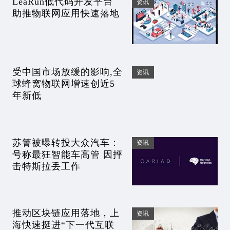
LeaRun低代码开发平台
资讯
助推物联网应用快速落地
受中国市场放缓的影响,全
资讯
球蜂窝物联网增速创近5
年新低
苏箐被曝转投大众汽车：
资讯
号称最狂智能车高管 因抨
击特斯拉丢工作
推动区块链应用落地，上
资讯
海快速挺进“下一代互联