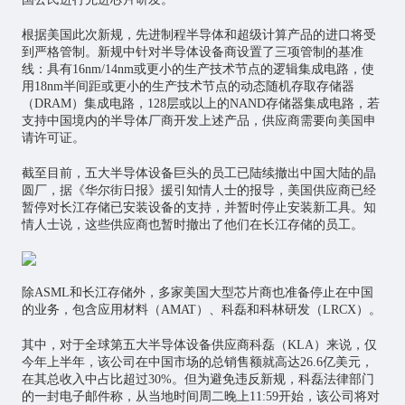
根据美国此次新规，先进制程半导体和超级计算产品的进口将受
到严格管制。新规中针对半导体设备商设置了三项管制的基准
线：具有16nm/14nm或更小的生产技术节点的逻辑集成电路，使
用18nm半间距或更小的生产技术节点的动态随机存取存储器
（DRAM）集成电路，128层或以上的NAND存储器集成电路，若
支持中国境内的半导体厂商开发上述产品，供应商需要向美国申
请许可证。
截至目前，五大半导体设备巨头的员工已陆续撤出中国大陆的晶
圆厂，据《华尔街日报》援引知情人士的报导，美国供应商已经
暂停对长江存储已安装设备的支持，并暂时停止安装新工具。知
情人士说，这些供应商也暂时撤出了他们在长江存储的员工。
除ASML和长江存储外，多家美国大型芯片商也准备停止在中国
的业务，包含应用材料（AMAT）、科磊和科林研发（LRCX）。
其中，对于全球第五大半导体设备供应商科磊（KLA）来说，仅
今年上半年，该公司在中国市场的总销售额就高达26.6亿美元，
在其总收入中占比超过30%。但为避免违反新规，科磊法律部门
的一封电子邮件称，从当地时间周二晚上11:59开始，该公司将对