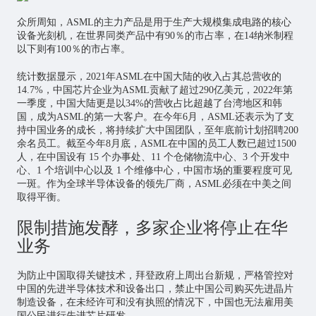
众所周知，ASML的主力产品是用于生产大规模集成电路的核心
设备光刻机，在世界同类产品中有90％的市占率，在14纳米制程
以下则有100％的市占率。
统计数据显示，2021年ASML在中国大陆的收入占其总营收的
14.7%，中国芯片企业为ASML贡献了超过290亿美元，2022年第
一季度，中国大陆更是以34%的营收占比超越了台湾地区和韩
国，成为ASML的第一大客户。在今年6月，ASML还表示为了支
持中国业务的成长，将持续扩大中国团队，至年底前计划招聘200
余名员工。截至今年8月底，ASML在中国的员工人数已超过1500
人，在中国设有 15 个办事处、11 个仓储物流中心、3 个开发中
心、1 个培训中心以及 1 个维修中心，中国市场的重要程度可见
一斑。作为全球半导体设备的领先厂商，ASML必须在中美之间
取得平衡。
限制措施发酵，多家企业将停止在华
业务
为防止中国取得关键技术，拜登政府上周出台新规，严格管控对
中国的先进半导体技术和设备出口，禁止中国公司购买先进晶片
制造设备，在未经许可和没有执照的情况下，中国也无法雇用美
国公民进行先进芯片研发。