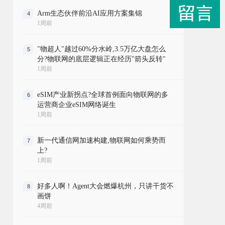
Arm生态伙伴前沿AI应用方案集锦
4
1周前
"物超人"越过60%分水岭,3.5万亿大盘怎么
5
分?物联网的底层逻辑正在经历"箭头反转"
1周前
eSIM产业新拐点?全球首例面向物联网的多
6
运营商企业eSIM网络诞生
1周前
新一代通信网加速构建,物联网如何乘势而
7
上?
1周前
好多人啊！Agent大会燃爆杭州，只讲干货不
8
画饼
4周前