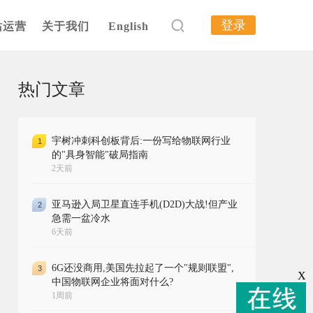
登录
站运营
关于我们
English
热门文章
宇树冲刺科创板背后:一份写给物联网行业
1
的"具身智能"破局指南
2天前
亚马逊入局卫星直连手机(D2D)大战!但产业
2
急需一盆冷水
6天前
6G还没商用,美国先拉起了一个"规则联盟",
3
X
中国物联网企业将面对什么?
1周前