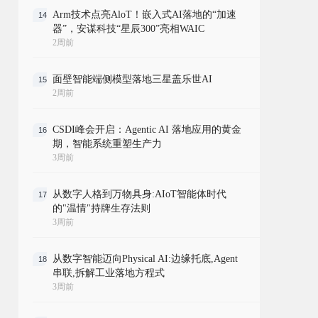
Arm技术点亮AloT！嵌入式AI落地的“加速
14
器”，安谋科技“星辰300”亮相WAIC
2周前
面壁智能端侧模型落地三星盖乐世AI
15
2周前
CSDI峰会开启：Agentic AI 落地应用的黄金
16
期，智能系统重塑生产力
3周前
从数字人格到万物具身:AIoT智能体时代
17
的"温情"持牌生存法则
3周前
从数字智能迈向Physical AI:边缘托底,Agent
18
串联,拆解工业落地方程式
3周前