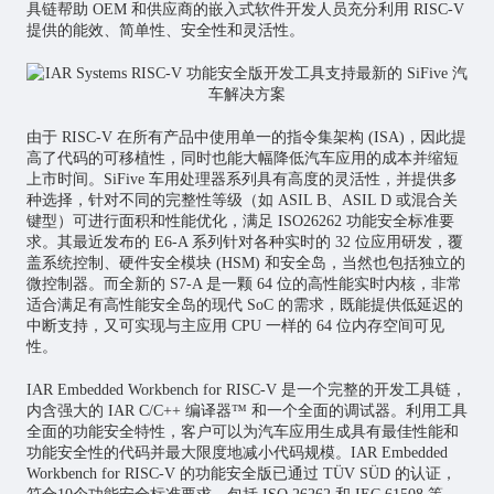
具链帮助 OEM 和供应商的嵌入式软件开发人员充分利用 RISC-V
提供的能效、简单性、安全性和灵活性。
由于 RISC-V 在所有产品中使用单一的指令集架构 (ISA)，因此提
高了代码的可移植性，同时也能大幅降低汽车应用的成本并缩短
上市时间。SiFive 车用处理器系列具有高度的灵活性，并提供多
种选择，针对不同的完整性等级（如 ASIL B、ASIL D 或混合关
键型）可进行面积和性能优化，满足 ISO26262 功能安全标准要
求。其最近发布的 E6-A 系列针对各种实时的 32 位应用研发，覆
盖系统控制、硬件安全模块 (HSM) 和安全岛，当然也包括独立的
微控制器。而全新的 S7-A 是一颗 64 位的高性能实时内核，非常
适合满足有高性能安全岛的现代 SoC 的需求，既能提供低延迟的
中断支持，又可实现与主应用 CPU 一样的 64 位内存空间可见
性。
IAR Embedded Workbench for RISC-V 是一个完整的开发工具链，
内含强大的 IAR C/C++ 编译器™ 和一个全面的调试器。利用工具
全面的功能安全特性，客户可以为汽车应用生成具有最佳性能和
功能安全性的代码并最大限度地减小代码规模。IAR Embedded
Workbench for RISC-V 的功能安全版已通过 TÜV SÜD 的认证，