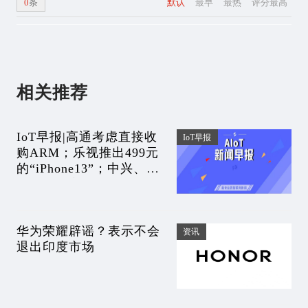
0
条
默认
最早
最热
评分最高
相关推荐
IoT早报|高通考虑直接收
IoT早报
购ARM；乐视推出499元
的“iPhone13”；中兴、
vivo遭印度调查；烽火通
信一天内5名高管辞职
华为荣耀辟谣？表示不会
资讯
退出印度市场