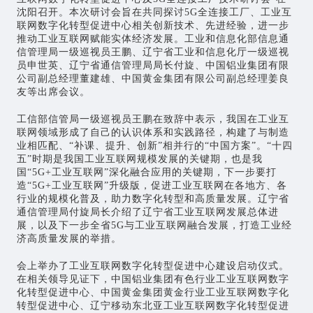
沈阳召开。本次研讨会旨在共同探讨5G全连接工厂、工业互
联网数字化转型促进中心相关创新技术、先进经验，进一步
推动工业互联网赋能实体经济发展。工业和信息化部信息通
信管理局一级巡视员王鹏、辽宁省工业和信息化厅一级巡视
员申世英、辽宁省通信管理局局长付旋、中国铝业集团有限
公司副总经理董建雄、中国黄金集团有限公司副总经理姜良
友等出席会议。
工信部信管局一级巡视员王鹏在致辞中表示，我国在工业互
联网领域形成了自己的认识体系和实践路径，构建了与制造
业相匹配、“补课、提升、创新”相并行的“中国方案”。“十四
五”时期是我国工业互联网规模发展的关键期，也是我
国“5G+工业互联网”深化融合应用的关键期，下一步要打
造“5G+工业互联网”升级版，促进工业互联网在各地方、各
行业的规模化普及，助力数字化转型和高质量发展。辽宁省
通信管理局付旋局长介绍了辽宁省工业互联网发展总体进
展，以及下一步全省5G与工业互联网融合发展，打造工业经
济高质量发展的举措。
会上举办了工业互联网数字化转型促进中心建设启动仪式。
在相关领导见证下，中国铝业集团有色行业工业互联网数字
化转型促进中心、中国黄金集团黄金行业工业互联网数字化
转型促进中心、辽宁移动东北亚工业互联网数字化转型促进