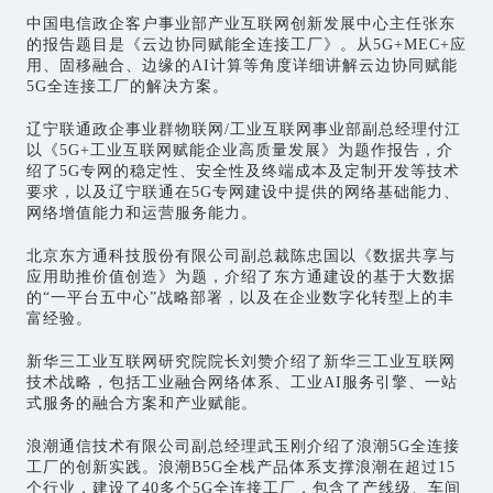
中国电信政企客户事业部产业互联网创新发展中心主任张东
的报告题目是《云边协同赋能全连接工厂》。从5G+MEC+应
用、固移融合、边缘的AI计算等角度详细讲解云边协同赋能
5G全连接工厂的解决方案。
辽宁联通政企事业群
物联网
/工业互联网事业部副总经理付江
以《5G+工业互联网赋能企业高质量发展》为题作报告，介
绍了5G专网的稳定性、安全性及终端成本及定制开发等技术
要求，以及辽宁联通在5G专网建设中提供的网络基础能力、
网络增值能力和运营服务能力。
北京东方通科技股份有限公司副总裁陈忠国以《数据共享与
应用助推价值创造》为题，介绍了东方通建设的基于大数据
的“一平台五中心”战略部署，以及在企业数字化转型上的丰
富经验。
新华三工业互联网研究院院长刘赞介绍了新华三工业互联网
技术战略，包括工业融合网络体系、工业AI服务引擎、一站
式服务的融合方案和产业赋能。
浪潮通信技术有限公司副总经理武玉刚介绍了浪潮5G全连接
工厂的创新实践。浪潮B5G全栈产品体系支撑浪潮在超过15
个行业，建设了40多个5G全连接工厂，包含了产线级、车间