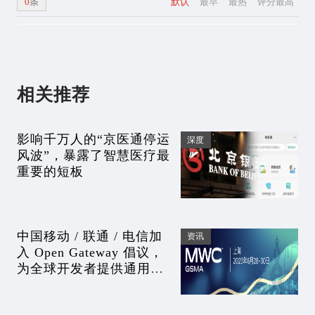
0
条
默认
最早
最热
评分最高
相关推荐
影响千万人的“京医通停运
深度
风波”，暴露了智慧医疗最
重要的短板
中国移动 / 联通 / 电信加
资讯
入 Open Gateway 倡议，
为全球开发者提供通用
API