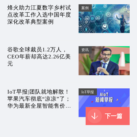
烽火助力江夏数字乡村试
案例
点改革工作入选中国年度
深化改革典型案例
谷歌全球裁员1.2万人，
资讯
CEO年薪却高达2.26亿美
元
IoT早报|团队就地解散！
IoT早报
苹果汽车彻底“凉凉”了；
华为最新全屋智能售价4
万，简直比去年便宜太
下一篇
多；全球股市大反弹，抄
底人赚翻？