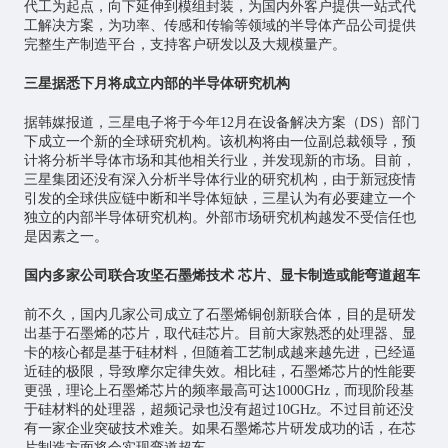
代工为起点，向下延伸到模组封装，为国内外客户提供一站式代
工解决方案，为功率、传感和传输等领域的半导体产品公司提供
完整生产制造平台，支持客户研发以及大规模量产。
三星据悉下月将成立内部的半导体研究机构
据韩媒报道，三星电子将于今年12月在设备解决方案（DS）部门
下成立一个新的全球研究机构。该机构将由一位副总裁领导，预
计将分析半导体市场和其他相关行业，并发现新的市场。目前，
三星集团还没有深入分析半导体行业的研究机构，由于新冠疫情
引发的全球供应链中断和半导体短缺，三星认为有必要建立一个
独立的内部半导体研究机构。外部市场研究机构越发不受信任也
是因素之一。
国内多家公司联合攻坚石墨烯技术 芯片、显卡制造或能弯道超车
前不久，国内几家公司成立了石墨烯铜创新联合体，目的是研发
出基于石墨烯的芯片，取代硅芯片。目前大家熟悉的处理器、显
卡的核心都是基于硅材料，但随着工艺制成越来越先进，已经逼
近硅的极限，导致摩尔定律失效。相比硅，石墨烯芯片的性能要
更强，理论上石墨烯芯片的频率最高可达1000GHz，而现阶段基
于硅材料的处理器，超频记录也没有超过10GHz。不过目前还没
有一家企业突破技术难关。如果石墨烯芯片研发成功的话，在芯
片制造方面将会实现弯道超车。