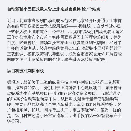
自动驾驶小巴正式载人驶上北京城市道路 设7个站点
近日，北京市高级别自动驾驶示范区在北京经开区开通了全市首
条智能网联客运巴士示范应用路线——“扬帆线”，自动驾驶小巴
正式载人驶上城市道路。今年3月，北京市高级别自动驾驶示范区
工作办公室发布全市首个智能网联客运巴士管理实施细则，并为
百度、轻舟智航、商汤科技三家企业颁发道路测试牌照。经过半
年多的道路测试，轻舟智航的龙舟ONE自动驾驶小巴顺利通过了
空载测试、模拟载荷测试等测试，成为全市首家被允许开展智能
网联客运巴士示范应用的企业，率先进入示范应用阶段。
纵目科技冲刺科创板
据报道，总部位于上海的纵目科技冲刺科创板IPO获得上交所受
理，拟募资20亿元，分别用于上海研发中心建设项目、东阳智能
驾驶系统生产基地项目(一期)和补充流动资金项目。与最近遇冷
的L4高阶自动驾驶玩家不同，纵目科技聚焦于量产智能辅助驾
驶，主要产品包括高阶自主泊车系统，车身360°环视系统等，客
户包括东风、长城、问界等主机厂，市占率近20%。值得一提的
是，纵目科技还是小米官宣造车后，出手投的第一家智能车产业
链公司。