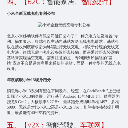
四、【B2C：
智能家居
、智能硬件】
小米全新无线充电专利公布
北京小米移动软件有限公司近日公布了“一种充电方法及装置”专
利。摘要显示，终端可以主动向基站发送无线充电请求，基站可
以在接收到该请求后为终端进行无线充电。相较于传统的无线充
电方法，终端无需与充电设备近距离接触，而是通过距离较远的
基站来实现隔空充电。需要注意的是，专利摘要所描述的“基
站”应该不会是运营商用来通信的基站，而是一种小型的无线充电
设备。
年度旗舰小米13现身跑分
消息称小米13系列有望在下周发布。经查，在GeekBench 5上已经
出现了小米13的身影，运行基于Android 13的MIUI 14。处理器为
骁龙8 Gen2，大核频率3.2GHz，最终跑分成绩时单核1497、多核
5089。无论是对比小米12还是小米12s Pro，其单核多核都提升明
显，最多能有40%左右的提升。
五、【V2X：
智能驾驶
、车联网】