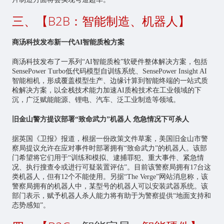
三、【B2B：智能制造、机器人】
商汤科技发布新一代AI智能质检方案
商汤科技发布了一系列“AI智能质检”软硬件整体解决方案，包括
SensePower Turbo低代码模型自训练系统、SensePower Insight AI
智能相机，形成覆盖模型生产、边缘计算到智能终端的一站式质
检解决方案，以全栈技术能力加速AI质检技术在工业领域的下
沉，广泛赋能能源、锂电、汽车、泛工业制造等领域。
旧金山警方提议部署“致命武力”机器人 危急情况下可杀人
据英国《卫报》报道，根据一份政策文件草案，美国旧金山市警
察局提议允许在应对事件时部署拥有“致命武力”的机器人。该部
门希望将它们用于“训练和模拟、逮捕罪犯、重大事件、紧急情
况、执行搜查令或进行可疑装置评估”。目前该警察局拥有17台这
类机器人，但有12个不能使用。另据“The Verge”网站消息称，该
警察局拥有的机器人中，某型号的机器人可以安装武器系统。该
部门表示，赋予机器人杀人能力将有助于为警察提供“地面支持和
态势感知”。