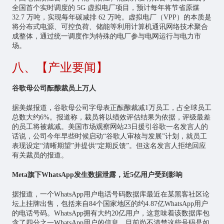
全国首个实时调度的 5G 虚拟电厂项目，预计每年将节省原煤
32.7 万吨，实现每年碳减排 62 万吨。虚拟电厂（VPP）的本质是
将分布式电源、可控负荷、储能等利用计算机通讯网络技术聚合
成整体，通过统一调度作为特殊的电厂参与电网运行与电力市
场。
八、【产业要闻】
谷歌母公司酝酿裁员上万人
据美媒报道，谷歌母公司字母表正酝酿裁减1万员工，占全球员工
总数大约6%。报道称，裁员将以绩效评估结果为依据，评级最差
的员工将被裁减。美国市场观察网站23日援引谷歌一名发言人的
话说，公司今年早些时候启动“谷歌人审核与发展”计划，就员工
表现设定“清晰期望”并提供“定期反馈”。但这名发言人拒绝回应
有关裁员的报道。
Meta旗下WhatsApp发生数据泄露，近5亿用户受到影响
据报道，一个WhatsApp用户电话号码数据库最近在某黑客社区论
坛上挂牌出售，包括来自84个国家地区的约4.87亿WhatsApp用户
的电话号码。WhatsApp拥有大约20亿用户，这意味着该数据库包
含了四分之一WhatsApp用户的信息。目前尚不清楚这些号码是如