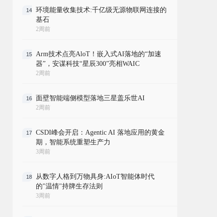
环境能量收集技术:千亿级无源物联网连接的
14
基石
2周前
Arm技术点亮AloT！嵌入式AI落地的“加速
15
器”，安谋科技“星辰300”亮相WAIC
2周前
面壁智能端侧模型落地三星盖乐世AI
16
2周前
CSDI峰会开启：Agentic AI 落地应用的黄金
17
期，智能系统重塑生产力
3周前
从数字人格到万物具身:AIoT智能体时代
18
的"温情"持牌生存法则
3周前