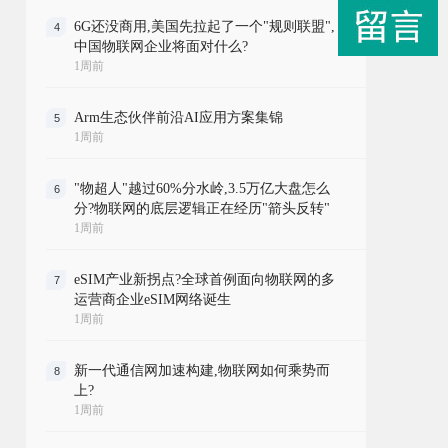
6G还没商用,美国先拉起了一个"规则联盟",
4
中国物联网企业将面对什么?
1周前
Arm生态伙伴前沿AI应用方案集锦
5
1周前
"物超人"越过60%分水岭,3.5万亿大盘怎么
6
分?物联网的底层逻辑正在经历"箭头反转"
1周前
eSIM产业新拐点?全球首例面向物联网的多
7
运营商企业eSIM网络诞生
1周前
新一代通信网加速构建,物联网如何乘势而
8
上?
1周前