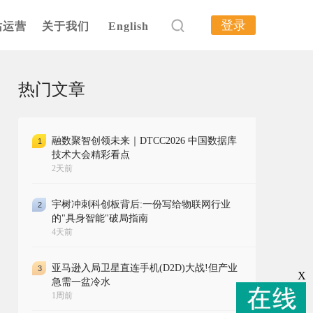
登录
站运营
关于我们
English
热门文章
融数聚智创领未来｜DTCC2026 中国数据库
1
技术大会精彩看点
2天前
宇树冲刺科创板背后:一份写给物联网行业
2
的"具身智能"破局指南
4天前
亚马逊入局卫星直连手机(D2D)大战!但产业
3
X
急需一盆冷水
1周前