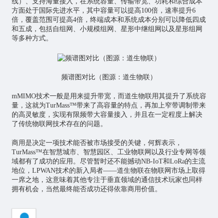
线）、支持海量接入，在系统容量、传输带宽、功耗和综合成本
方面处于国际先进水平，其中容量可以提高100倍，速率提升6
倍，覆盖范围可提高4倍，终端成本和系统成本分别可以降低四成
和五成，包括自组网、小规模组网、星形中继组网以及星形组网
等多种方式。
频谱图对比（图源：道生物联）
mMIMO技术一般是用来提升带宽，而道生物联用其提升了系统容
量，这就为TurMass™带来了高容量的特点，再加上窄带调制带来
的高灵敏度，实现有限频带大容量接入，并且在一定程度上解决
了传统物联网技术存在的问题。
商用是决定一项技术能否被市场接受的关键，何辉表示，
TurMass™在智慧城市、智慧园区、工业物联网以及行业专网等领
域都有了成功的应用。尽管暂时还不能撼动NB-IoT和LoRa的主流
地位，LPWAN技术的新入局者——道生物联在物联网市场上取得
一席之地，这意味着其他专注于垂直领域的通信技术玩家也同样
拥有机会，当然最终能否成功还得依靠商用价值。