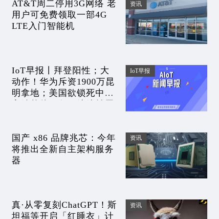
AT&T周二停用3G网络 老
资讯
用户可免费领取一部4G
LTE入门智能机
IoT早报丨拜登阳性；大
IoT早报
动作！华为斥资1900万昆
明拿地；美国欲锁死中国
高端芯片10年；滴滴被罚
80亿；微信中断百度世界
大会直播
国产 x86 品牌兆芯：今年
资讯
将推出全新自主架构服务
器
真·从零复刻ChatGPT！斯
资讯
坦福等开启「红睡衣」计