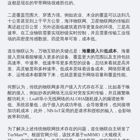
这都是现在的窄带网络很难胜任的。
二是覆盖范围大、穿透力强。例如农业、木业的覆盖可以达到几
十公里甚至到上千平方公里，海洋物联网、卫星物联网的传输距
离还超过百公里；另外还面临建筑遮挡等更复杂的环境。三是高
速率。在工业物联需要实现秒级实时控制，并且需要传输工业现
场的高密度传感数据。四是简单可靠，成本低。
道生物联认为，万物互联的关键点是：
海量接入
和
低成本
。海量
接入意味着能够接入更多的设备、覆盖更大的范围以及支持包括
高速率、中速率、低速率等更多类型的设备，总结来看就是高并
发、高灵敏度和多种速率。低成本意味着设备成本、网络部署成
本、运维成本都要降下来，也就是要提升网络容量和覆盖性能。
何辉认为，传统的物联网多用户接入方式存在不足，比如基于唤
醒的接入，例如抄表的网络无法应对突发实时传输，并且频繁唤
醒功耗大；LoaR等小无线网络的ALOHA随机接入的频谱效率
低、系统容量低，由于接入的成功率低，会导致重传，也间接增
加功耗成本；此外，NB-IoT采用的是请求和授权的输入，会影响
效率和功耗。
为了解决上述传统物联网技术存在的问题，道生物联自主研发了
TurMass™。根据官网介绍，该技术基于mMIMO（大规模天