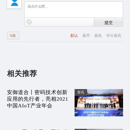
提交
0
条
默认
最早
最热
评分最高
相关推荐
安御道合丨密码技术创新
资讯
应用的先行者，亮相2021
中国AIoT产业年会