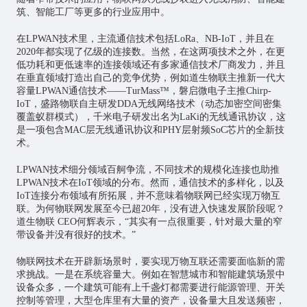
筑、智能工厂等更多的行业应用中。
在LPWAN技术里，主流通信技术包括LoRa、NB-IoT，并且在
2020年都实现了亿级的连接数。当然，在这两项技术之外，在更
低功耗和更低速率的连接领域还有多家通信技术厂商发力，并且
在垂直领域打造出自己的竞争优势，例如道生物联主推新一代大
容量LPWAN通信技术——TurMass™，磐启微电子主推Chirp-
IoT，盛路物联自主研发DDA无线网络技术（动态加密空间密集
覆盖蚁群模式），千米电子研发出名为LaKi的无线通讯协议，这
是一项包含MAC层无线通讯协议和PHY层射频SoC
芯片
的全新技
术。
LPWAN技术细分领域百舸争流，不同技术的规模化连接也助推
LPWAN技术在IoT领域的分布。然而，通信技术的多样化，以及
IoT连接分布领域有所拓展，并不意味着物联网已经实现万物互
联。为何物联网发展至今已超20年，没有进入快速发展阶段呢？
道生物联 CEO何辉表示，“其实有一点很重要，针对最大量的窄
带设备并没有很好的技术。”
物联网技术在开辟新场景时，要实现万物互联还需要面临新的需
求挑战。一是在系统容量大。例如在
智慧城市
和智能建筑场景中
设备众多，一个建筑可能有上千盏灯都需要进行能源管理、开关
控制等管理，大型仓库里有大量的资产，设备量大且发送频密，