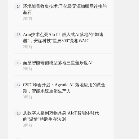
环境能量收集技术:千亿级无源物联网连接的
14
基石
2周前
Arm技术点亮AloT！嵌入式AI落地的“加速
15
器”，安谋科技“星辰300”亮相WAIC
2周前
面壁智能端侧模型落地三星盖乐世AI
16
2周前
CSDI峰会开启：Agentic AI 落地应用的黄金
17
期，智能系统重塑生产力
3周前
从数字人格到万物具身:AIoT智能体时代
18
的"温情"持牌生存法则
3周前