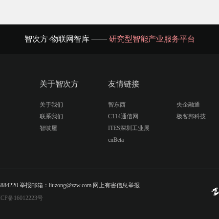
智次方·物联网智库 ——
研究型智能产业服务平台
关于智次方
友情链接
关于我们
智东西
央企融通
联系我们
C114通信网
极客邦科技
智吱屋
ITES深圳工业展
cnBeta
20 举报邮箱：liuzong@zzw.com 网上有害信息举报
CP备16012223号