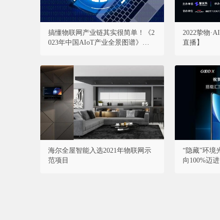
搞懂物联网产业链其实很简单！《2
2022挚物
023年中国AIoT产业全景图谱》重磅
直播】
发布！
海尔全屋智能入选2021年物联网示
“隐藏”环
范项目
向100%迈进