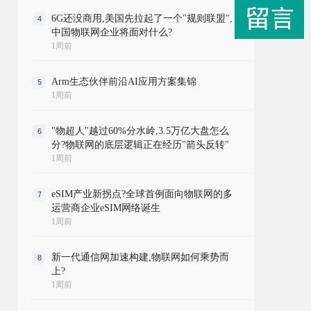
6G还没商用,美国先拉起了一个"规则联盟",
4
中国物联网企业将面对什么?
1周前
Arm生态伙伴前沿AI应用方案集锦
5
1周前
"物超人"越过60%分水岭,3.5万亿大盘怎么
6
分?物联网的底层逻辑正在经历"箭头反转"
1周前
eSIM产业新拐点?全球首例面向物联网的多
7
运营商企业eSIM网络诞生
1周前
新一代通信网加速构建,物联网如何乘势而
8
上?
1周前