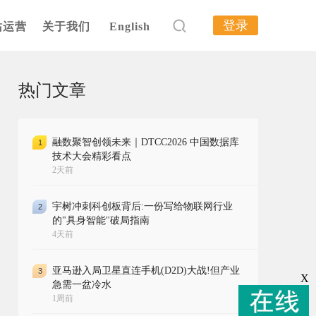
登录
站运营
关于我们
English
热门文章
融数聚智创领未来｜DTCC2026 中国数据库
1
技术大会精彩看点
2天前
宇树冲刺科创板背后:一份写给物联网行业
2
的"具身智能"破局指南
4天前
亚马逊入局卫星直连手机(D2D)大战!但产业
3
X
急需一盆冷水
1周前