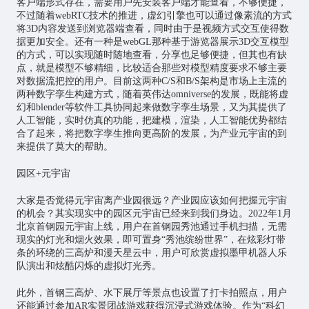
客户端形式存在，需要用户先安装客户端才能查看，不够便捷，
不过随着webRTC技术的推进，虚幻引擎也可以通过像素流的方式
将3D内容发送到浏览器端查看，同时由于是视频方式交互使得数
据更加安全。还有一种是webGL那种基于游览器展示3D交互模型
的方式，可以实现随时随地查看，分享也足够便捷，但其也有缺
点，就是模型不够精细，比较适合那些对模型精度要求不够主要
对数据流把控的用户。目前这两种C/S和B/S架构是市场上主流的
两种数字孪生构建方式，随着英伟达omniverse的发展，既能将虚
幻和blender等软件工具协同起来做数字孪生场景，又为其提供了
人工智能，实时仿真的功能，把建模，渲染，人工智能优势都结
合了起来，将把数字孪生推向更高阶的发展，为产业元宇宙的到
来提供了莫大的帮助。
园区+元宇宙
大家是否觉得元宇宙离产业园很远？产业园应该如何把握元宇宙
的机会？其实现实中的园区元宇宙已经来到我们身边。2022年1月
北京首钢园元宇宙上线，用户在首钢园秀池通过手机扫描，无需
现实的灯光和烟火效果，即可置身“秀池缤纷世界”，在炫彩灯带
条的环绕的三高炉和漫天星云中，用户可欣赏虚拟墨甲机器人乐
队演出和炫酷闪烁的虚拟灯光秀。
此外，首钢三高炉、水下展厅等景点也设置了打卡拍照点，用户
还能通过参加AR实景团战游戏获得沉浸式游戏体验。作为“科幻