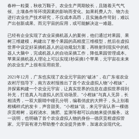
春种一粒粟，秋收万颗子。农业生产周期较长，且随着天气气
候、土壤条件等环境因素的影响而变化。如果耗费人力、物力去
进行农业生产技术研究，不仅成本高昂，且实施条件苛刻，难以
产出创新成果。而元宇宙的应用，或可能解决这一难题。
已经有企业实现了农业采摘机器人的案例，他们通过对果园、果
树三维建模，构建出了整个果园的高精度三维模型，然后在虚拟
世界中设定好采摘机器人的运动规划方案，再映射到现实中的机
器人大脑中，完成机器人的自动采摘工作，降低果园管理成本。
苹果采摘机器人理论上可以实现1秒采摘1个苹果，元宇宙在未来
的农业生产上很有应用前景。
2021年12月，广东也实现了农业元宇宙的“破冰”，在广东省农业
农村厅指导下，南方农村报推出了首个农业虚拟人物“小柑妹”，
并探索构建一个农业元宇宙，让真实世界的信息在虚拟世界得到
补充，打造真人与虚拟人的互动场景。“小柑妹”与真人无异，长
相清秀，一双大眼睛中瞳孔分明，编着俏皮的大辫子，头上别着
柑橘样式的发卡，声音甜美。“小柑妹”说，来元宇宙认养一棵德
庆贡柑树，远程浇水、施肥、监测等都可以由她来提供服务。这
一说明，也明确了首个农业虚拟人物的身份—德庆贡柑虚拟管
家。元宇宙有潜力帮助整个农业提升效率，加速农业现代化。