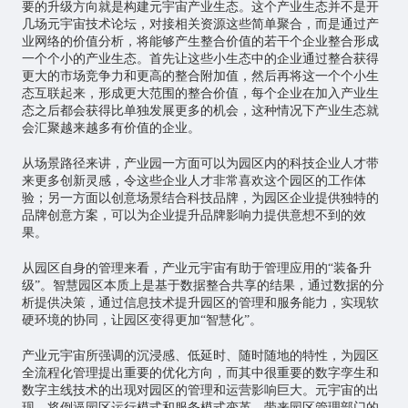
要的升级方向就是构建元宇宙产业生态。这个产业生态并不是开
几场元宇宙技术论坛，对接相关资源这些简单聚合，而是通过产
业网络的价值分析，将能够产生整合价值的若干个企业整合形成
一个个小的产业生态。首先让这些小生态中的企业通过整合获得
更大的市场竞争力和更高的整合附加值，然后再将这一个个小生
态互联起来，形成更大范围的整合价值，每个企业在加入产业生
态之后都会获得比单独发展更多的机会，这种情况下产业生态就
会汇聚越来越多有价值的企业。
从场景路径来讲，产业园一方面可以为园区内的科技企业人才带
来更多创新灵感，令这些企业人才非常喜欢这个园区的工作体
验；另一方面以创意场景结合科技品牌，为园区企业提供独特的
品牌创意方案，可以为企业提升品牌影响力提供意想不到的效
果。
从园区自身的管理来看，产业元宇宙有助于管理应用的“装备升
级”。智慧园区本质上是基于数据整合共享的结果，通过数据的分
析提供决策，通过信息技术提升园区的管理和服务能力，实现软
硬环境的协同，让园区变得更加“智慧化”。
产业元宇宙所强调的沉浸感、低延时、随时随地的特性，为园区
全流程化管理提出重要的优化方向，而其中很重要的数字孪生和
数字主线技术的出现对园区的管理和运营影响巨大。元宇宙的出
现，将倒逼园区运行模式和服务模式变革，带来园区管理部门的