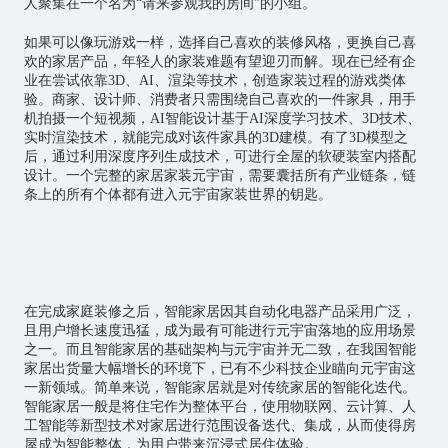
人聚集在一个名为“请来参观我的房间”的小组。
如果可以像玩游戏一样，选择自己喜欢的装修风格，更换自己喜
欢的家居产品，年轻人的家装难题有望迎刃而解。现在已经有企
业在尝试依靠3D、AI、渲染等技术，创造家装过程的游戏类体
验。商家、设计师、消费者只需围绕自己喜欢的一件家具，用手
机拍摄一个短视频，AI智能设计基于AI深度学习技术、3D技术、
实时渲染技术，就能完成对该件家具的3D建模。有了3D模型之
后，通过利用深度序列生成技术，可进行全屋的软硬装室内搭配
设计。一个完整的家居家装元宇宙，需要囊括所有产业链条，链
条上的所有个体都有进入元宇宙家装世界的钥匙。
在完成家庭装修之后，
智能家居
因其自动化电器产品采用广泛，
且用户增长速度迅猛，成为最有可能进行元宇宙落地的应用场景
之一。而且智能家居的基础架构与元宇宙并无二致，在我国智能
家居出货量大幅增长的环境下，已有不少科技企业瞄向元宇宙这
一新领域。简单来说，智能家居就是对传统家居的智能化迭代。
智能家居一般是将住宅作为整体平台，使用物联网、云计算、人
工智能等新型技术对家居进行范围设备迭代、集成，从而使得房
屋成为智能整体，为用户带来沉浸式居住体验。