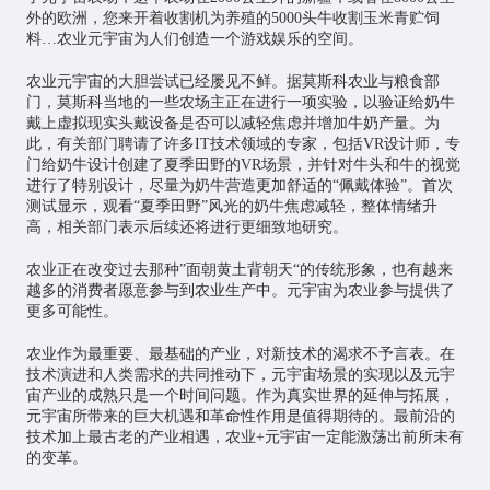
外的欧洲，您来开着收割机为养殖的5000头牛收割玉米青贮饲
料…农业元宇宙为人们创造一个游戏娱乐的空间。
农业元宇宙的大胆尝试已经屡见不鲜。据莫斯科农业与粮食部
门，莫斯科当地的一些农场主正在进行一项实验，以验证给奶牛
戴上虚拟现实头戴设备是否可以减轻焦虑并增加牛奶产量。为
此，有关部门聘请了许多IT技术领域的专家，包括VR设计师，专
门给奶牛设计创建了夏季田野的VR场景，并针对牛头和牛的视觉
进行了特别设计，尽量为奶牛营造更加舒适的“佩戴体验”。首次
测试显示，观看“夏季田野”风光的奶牛焦虑减轻，整体情绪升
高，相关部门表示后续还将进行更细致地研究。
农业正在改变过去那种”面朝黄土背朝天“的传统形象，也有越来
越多的消费者愿意参与到农业生产中。元宇宙为农业参与提供了
更多可能性。
农业作为最重要、最基础的产业，对新技术的渴求不予言表。在
技术演进和人类需求的共同推动下，元宇宙场景的实现以及元宇
宙产业的成熟只是一个时间问题。作为真实世界的延伸与拓展，
元宇宙所带来的巨大机遇和革命性作用是值得期待的。最前沿的
技术加上最古老的产业相遇，农业+元宇宙一定能激荡出前所未有
的变革。