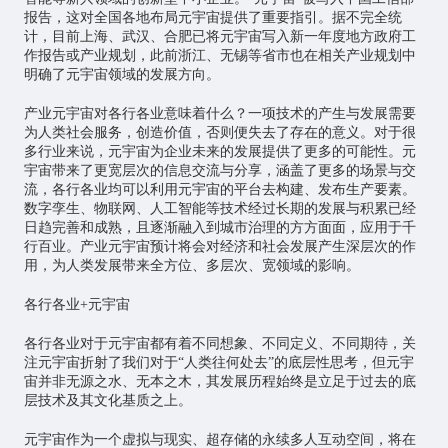
报告，这对全国各地布局元宇宙提供了重要指引。据不完全统
计，目前上海、武汉、合肥已将元宇宙写入新一年度地方政府工
作报告或产业规划，此前浙江、无锡等省市也在相关产业规划中
明确了元宇宙领域的发展方向。
产业元宇宙对各行各业意味着什么？一项技术的产生与发展需要
为人类社会服务，创造价值，否则便失去了存在的意义。对于很
多行业来说，元宇宙为企业未来的发展提供了更多的可能性。元
宇宙带来了更宽层次的信息交流与分享，涵盖了更多的场景与交
流，各行各业均可以利用元宇宙的平台去构建、发布生产要素。
数字孪生
、
物联网
、人工智能等技术经过长期的发展与积累已经
日趋完善和成熟，且逐渐融入到城市治理的方方面面，应用于千
行百业。产业元宇宙预计将会对经济和社会发展产生深层次的作
用，为人类发展带来全方位、多层次、宽领域的影响。
各行各业+元宇宙
各行各业对于元宇宙都有着不同想象、不同定义、不同期待，关
注元宇宙折射了我们对于“人类往何处去”的底层性思考，但元宇
宙并非无源之水、无本之木，其发展历程始终是立足于过去的底
层技术及其文化基质之上。
元宇宙作为一个虚拟与现实、超存储的永续多人互动空间，将在