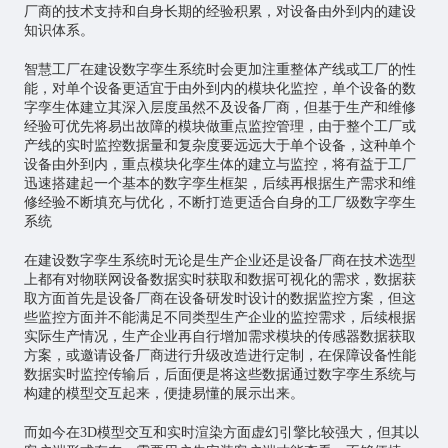
厂商的技术支持和自身长期的经验积累，对设备由外到内的建设
知识体系。
智慧工厂在建设数字孪生系统时会更加注重整体产线或工厂的性
能，对单个设备更适宜于由外到内的模块化监控，单个设备的数
字孪生体建立其深入层度虽然不及设备厂商，但基于生产和维修
经验可优先将易出故障的模块做重点监控管理，由于整个工厂或
产线的实时监控数据量和复杂度要远远大于单个设备，这种单个
设备由外到内，重点模块化孪生体的建立与监控，将有益于工厂
迅速搭建起一个基本的数字孪生框架，后续再根据生产需求和维
修经验不断填充与优化，不断打造更适合自身的工厂级数字孪生
系统
在建设数字孪生系统时无论是生产企业还是设备厂商在技术选型
上都有对物联网设备数据实时获取和数据可视化的需求，数据获
取方面首先是设备厂商在设备研发时设计的数据监控方案，但这
些监控方面并不能满足不同类型生产企业的监控需求，后续根据
实际生产情况，生产企业再自行增加需求模块的传感器数据获取
方案，或邀请设备厂商进行升级改造进行定制，在保障设备性能
数据实时监控传输后，后面便是将这些数据通过数字孪生系统与
构建的模型交互起来，便捷易懂的展示出来。
而如今在3D模型交互和实时渲染方面虚幻引擎比较强大，但其以