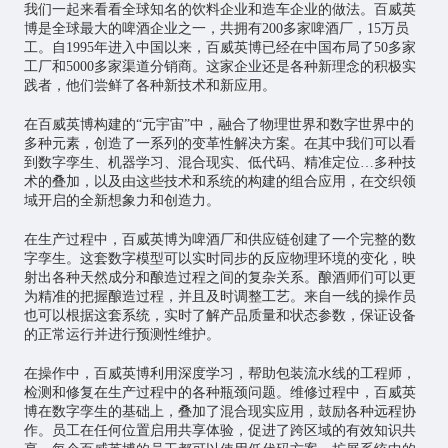
我们一起来看看全球知名的饮料企业和造车企业的做法。百威英
博是全球最大的啤酒企业之一，共拥有200多家啤酒厂，15万员
工。自1995年进入中国以来，百威英博已经在中国布局了50多家
工厂和5000多家渠道分销商。这家企业还是各种新理念的积极实
践者，他们尝鲜了各种新技术和新应用。
在百威英博构建的“元宇宙”中，融合了物理世界和数字世界中的
多种元素，创造了一系列的变革性解决方案。在其中我们可以看
到数字孪生、机器学习、混合现实、低代码、精准定位…多种技
术的叠加，以及由这些技术和系统的构建的组合应用，在交织领
域开启的全新想象力和创造力。
在生产过程中，百威英博为啤酒厂和供应链创建了一个完整的数
字孪生。这套数字模型可以实时同步的反应物理环境的变化，映
射出各种天然成分和酿造过程之间的复杂关系。酿酒师们可以更
为精准的把握酿造过程，并且及时调整工艺。来自一线的操作员
也可以根据这套系统，实时了解产品质量和状态参数，保证设备
的正常运行并进行预测性维护。
在操作中，百威英博利用深度学习，帮助包装流水线的工程师，
检测和修复在生产过程中的各种瓶颈问题。维修过程中，百威英
博在数字孪生的基础上，叠加了混合现实应用，鼓励各种远程协
作。员工在任何位置启用共享体验，促进了跨区域的有效知识共