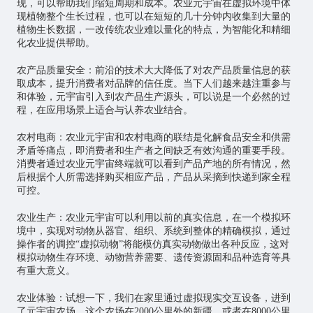
现，可以帮助我们缩短周期和成本。农业元宇宙在虚拟环境中体
现植物整个生长过程，也可以在短短的几十分钟内收集到大量的
植物生长数据，一改传统农业难以量化的特点，为智能化和精细
化农业提供帮助。
农产品质量安全：前沿的技术大大降低了对农产品质量信息的获
取成本，提升消费者对品牌的信任度。当下人们越来越注重参与
和体验，元宇宙引入到农产品生产源头，可以说是一个必然的过
程，在应用场景上适合与认养农业结合。
农村电商：农业元宇宙和农村电商的联结是化解食品安全和供需
矛盾等痛点，即消费者和生产者之间缺乏有效沟通的重要手段。
消费者通过农业元宇宙终端就可以看到产品产地的所有情况，然
后根据个人所需选择购买相应产品，产品从采摘到快递到家全程
可控。
农业生产：农业元宇宙可以利用以前的真实信息，在一个模拟环
境中，实现对动物从器官、组织、系统到整体的精确模拟，通过
操作者的调控“虚拟动物”将能模仿真实动物做出各种反应，这对
模拟动物生存环境、动物营养需要、遗传资源固和品种选育等具
有重大意义。
农业体验：试想一下，我们在家里通过虚拟现实交互设备，进到
了元宇宙农场，这个农场在2000公里外的新疆，或者在8000公里