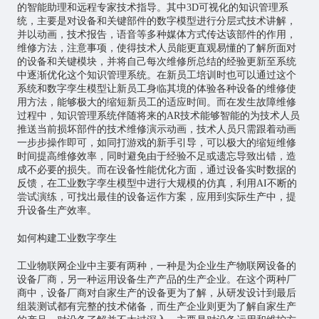
的智能助理和远程专家技术指导。其中3D可视化的知识管理系
统，主要是对设备和关键部件的数字模型进行分层式技术讲解，
并以动画，技术报告，语音等多种媒体方式传达该部件的作用，
维修方法，注意事项，使得技术人员能更直观易懂的了解所面对
的设备和关键模块，并将自己每次维修所总结的经验更新至系统
中逐渐优化这个知识管理系统。在新员工培训时也可以通过这个
系统和数字孪生模型让新员工身临其境的体验各种设备的维修使
用方法，能够极大的缩短新员工的适应时间。而在发生故障维修
过程中，知识管理系统伴随将来的AR技术能够智能的为技术人员
推送当前损坏部件的技术维修演示动画，技术人员只需跟着动画
一步步操作即可，如同打游戏的新手引导，可以极大的缩短维修
时间提高维修效率，同时避免由于经验不足或遗忘导致出错，造
成不必要的损失。而在设备性能优化方面，通过设备实时数据的
反馈，在工业数字孪生模型中进行大规模的仿真，利用AI不断的
尝试演练，可找出最佳的设备运作方案，应用到实际生产中，提
升设备生产效率。
如何构建工业数字孪生
工业物联网企业中主要有两种，一种是为企业生产物联网设备的
设备厂商，另一种运用设备生产产品的生产企业。在这个两种厂
商中，设备厂商对自家生产的设备更为了解，从研发设计到最后
组装测试都有完整的技术储备，而生产企业则更为了解自家生产