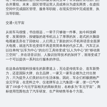
合并重组。未来，园区管理运营人员或将分为虚实两类，在虚拟
空间中完成园区管理、服务等职能，在现实空间中完成巡查、执
法等职能。
交通+元宇宙
从前车马很慢，书信很远，一辈子只够做一件事。如今科技瞬
变，发展很快，按键版的老爷机沾上了厚厚的灰，老式的大脑袋
电视被丢弃在了回收站，人们用上了新款的5G手机和语音全面屏
大电视，就连汽车也变得不再是简简单单的代步工具。汽车正从
以往单纯“以车为中心”的出行工具转变成“以人为中心”的“移动第
三空间”，并在语音识别、人脸识别等技术的加持下，渐渐变成了
一个可以提供一系列出行服务的伴侣。
在这条由智能科技催生的新赛道上，无论是传统车企、造车新势
力，还是国际大牌、自主品牌，一家又一家车企都为之付出努
力，只为提升人们美好出行生活体验。因此，车企们积极拥抱产
业元宇宙，在意料之中。仅老牌车企上汽集团一家，便一口气申
请了100多个与元宇宙相关的商标类别，名称多为“车元宇宙”，商
标使用范围包含了汽车研发、生产和销售等各个方面。