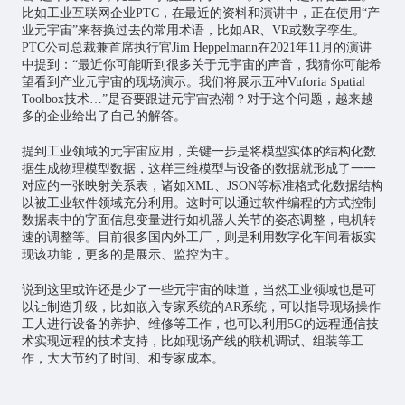
比如
工业互联网
企业PTC，在最近的资料和演讲中，正在使用“产
业元宇宙”来替换过去的常用术语，比如AR、VR或数字孪生。
PTC公司总裁兼首席执行官Jim Heppelmann在2021年11月的演讲
中提到：“最近你可能听到很多关于元宇宙的声音，我猜你可能希
望看到产业元宇宙的现场演示。我们将展示五种Vuforia Spatial
Toolbox技术…”是否要跟进元宇宙热潮？对于这个问题，越来越
多的企业给出了自己的解答。
提到工业领域的元宇宙应用，关键一步是将模型实体的结构化数
据生成物理模型数据，这样三维模型与设备的数据就形成了一一
对应的一张映射关系表，诸如XML、JSON等标准格式化数据结构
以被工业软件领域充分利用。这时可以通过软件编程的方式控制
数据表中的字面信息变量进行如机器人关节的姿态调整，电机转
速的调整等。目前很多国内外工厂，则是利用数字化车间看板实
现该功能，更多的是展示、监控为主。
说到这里或许还是少了一些元宇宙的味道，当然工业领域也是可
以让制造升级，比如嵌入专家系统的AR系统，可以指导现场操作
工人进行设备的养护、维修等工作，也可以利用5G的远程通信技
术实现远程的技术支持，比如现场产线的联机调试、组装等工
作，大大节约了时间、和专家成本。