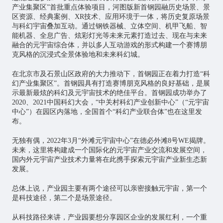
产业集聚区”首批重点体验项目，河图版新首钢园融历史场景、景
区资源、经典案例、XR技术、应用环境于一体，将历史复原场景
与科幻宇宙叠加互动。通过钢铁器械、立体空间、机甲飞船、智
能机器、全息广告、炫彩灯光等未来元素打造过去、现在与未来
融合的元宇宙综合体，并以多人互动游戏的形式构建一个赛博朋
克风格的沉浸式全景体验地和未来科幻城。
在北京市及石景山区政府的大力推动下，首钢园正在着力打造“科
幻产业集聚区”。首钢园具有打造赛博朋克风格的良好基础，是展
示最新最炫的科幻及元宇宙技术的绝佳平台。首钢园成功举办了
2020、2021中国科幻大会，“中关村科幻产业创新中心”（“元宇宙
中心”）在园区内落地，全国首个“科幻产业联合体”也在这里发
布。
无独有偶，2022年3月“外滩元宇宙中心”在德必外滩8号WE揭牌。
未来，这里将构建成一个国际化的元宇宙产业交流和发展空间，
国内外元宇宙产业技术力量将在此携手探索元宇宙产业新生态新
发展。
总体上说，产业园主要有两个途径可以亲密接触元宇宙，第一个
是科技途径，第二个是场景途径。
从科技路径来讲，产业园要想分享园区企业的发展红利，一个重