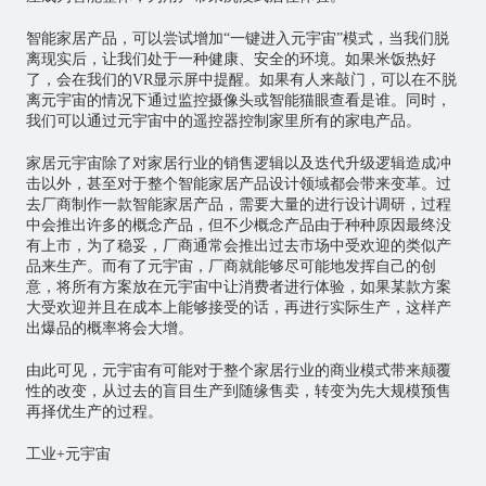
智能家居产品，可以尝试增加“一键进入元宇宙”模式，当我们脱
离现实后，让我们处于一种健康、安全的环境。如果米饭热好
了，会在我们的VR显示屏中提醒。如果有人来敲门，可以在不脱
离元宇宙的情况下通过监控摄像头或智能猫眼查看是谁。同时，
我们可以通过元宇宙中的遥控器控制家里所有的家电产品。
家居元宇宙除了对家居行业的销售逻辑以及迭代升级逻辑造成冲
击以外，甚至对于整个智能家居产品设计领域都会带来变革。过
去厂商制作一款智能家居产品，需要大量的进行设计调研，过程
中会推出许多的概念产品，但不少概念产品由于种种原因最终没
有上市，为了稳妥，厂商通常会推出过去市场中受欢迎的类似产
品来生产。而有了元宇宙，厂商就能够尽可能地发挥自己的创
意，将所有方案放在元宇宙中让消费者进行体验，如果某款方案
大受欢迎并且在成本上能够接受的话，再进行实际生产，这样产
出爆品的概率将会大增。
由此可见，元宇宙有可能对于整个家居行业的商业模式带来颠覆
性的改变，从过去的盲目生产到随缘售卖，转变为先大规模预售
再择优生产的过程。
工业+元宇宙