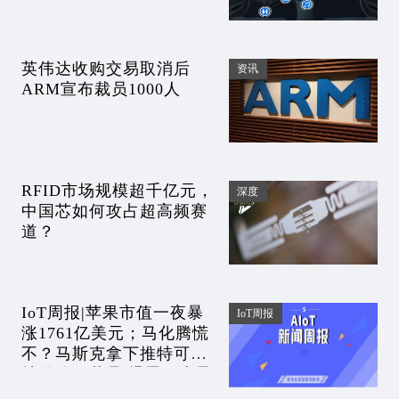
英伟达收购交易取消后
资讯
ARM宣布裁员1000人
RFID市场规模超千亿元，
深度
中国芯如何攻占超高频赛
道？
IoT周报|苹果市值一夜暴
IoT周报
涨1761亿美元；马化腾慌
不？马斯克拿下推特可能
抄微信；裁员/爆雷，半导
体大厂日子难过；俄国自