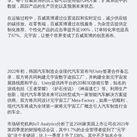
享。每个百威英博的员工都可以使用低代码方案，扩展系统中的
数据，跟踪产品的生产历史以及预测未来状态。
在运输过程中，百威英博通过位置追踪和实时定位，减少供应链
的碳排放。在零售端，百威英博通过在线服务，为杂货店提供定
制化推荐。个性化产品的点击率提升近100%，订单转化率也提高
了67%。元宇宙，让整个世界变成了百威英博的创意画布。
2022年初，韩国汽车制造企业现代汽车宣布与Unity签署合作备忘
录，双方将共同构建元宇宙数字虚拟工厂，并构建全新元宇宙发
展路线图和平台。Unity提供跨平台的2D和3D游戏引擎，知名的
游戏包括《王者荣耀》《炉石传说》《神庙逃亡》等。利用生产
创新，现代汽车希望未来可以转型成为一家智能汽车解决方案提
供商。双方将共同设计元宇宙工厂Meta-Factory，如果一切顺利，
现代汽车将成为全球第一家将元宇宙工厂概念引入汽车制造行业
的车企。
市场研究机构IoT Analytics分析了近2500家美国上市公司在2021年
第四季度的财报电话会议，其中1.7%的企业管理者提到了“元宇
宙”这个关键词，比上一季度上升了338%。其中不乏知名企业。