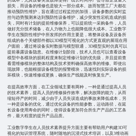
的成本，尤其设备突发故障使得产线长时间停产会导致企业重大
损失，而设备的维修也是较大一部分成本。故而智慧工厂大都在
推动预防性维护，旨在通过过程监控的加强，设备参数的实时监
控与趋势预测来达到预防性设备维护，减少突发性宕机造成的损
失，同时有计划的提前维修保养，可以提前统一采购备件，人员
做好充分技术储备，在人力物力上也能降低很大成本。工业数字
孪生在预防性维护中所发挥的作用主要是，将整体设备及设备所
组成的各个关键部件都以3D模型可视化的方式更直观的展现在用
户面前，通过将设备实时数据与模型联通，3D模型实时仿真可以
提前暴露设备隐患。在维修计划阶段，技术人员也可以查看设备
模型中各模块的损耗程度来制定维修计划的优先级，并且提前查
看需维修模块的整体结构及技术资料确保高效率的维修。即使出
现故障，也能根据设备模型的报警模块，迅速找到实际设备的损
坏模块，快速维修或更换，确保生产线能及时恢复生产。
在提高效率方面，在工业领域主要有两种，一种是通过提高人员
的技术素养，提高人员的维修操作效率，解决故障的能力，从而
缩短停产的时间，减少由于人员失误造成的事故来降低成本，另
一种是设备的优化，通过优化设备的性能参数，运动路径，在延
长设备使用寿命的同时，使得设备更加符合所生产产品的工艺条
件，最大程度的提升产品品质。
工业数字孪生在人员技术素养提升方面主要有帮助用户构建3D可
视化的知识管理系统，随时随地的沉浸式技术培训，以及3维动画