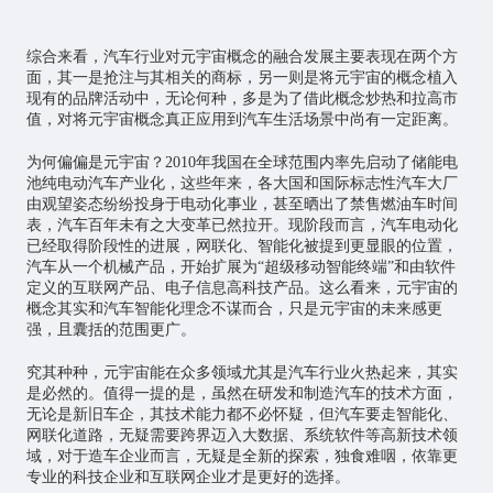
综合来看，汽车行业对元宇宙概念的融合发展主要表现在两个方
面，其一是抢注与其相关的商标，另一则是将元宇宙的概念植入
现有的品牌活动中，无论何种，多是为了借此概念炒热和拉高市
值，对将元宇宙概念真正应用到汽车生活场景中尚有一定距离。
为何偏偏是元宇宙？2010年我国在全球范围内率先启动了储能电
池纯电动汽车产业化，这些年来，各大国和国际标志性汽车大厂
由观望姿态纷纷投身于电动化事业，甚至晒出了禁售燃油车时间
表，汽车百年未有之大变革已然拉开。现阶段而言，汽车电动化
已经取得阶段性的进展，网联化、智能化被提到更显眼的位置，
汽车从一个机械产品，开始扩展为“超级移动智能终端”和由软件
定义的互联网产品、电子信息高科技产品。这么看来，元宇宙的
概念其实和汽车智能化理念不谋而合，只是元宇宙的未来感更
强，且囊括的范围更广。
究其种种，元宇宙能在众多领域尤其是汽车行业火热起来，其实
是必然的。值得一提的是，虽然在研发和制造汽车的技术方面，
无论是新旧车企，其技术能力都不必怀疑，但汽车要走智能化、
网联化道路，无疑需要跨界迈入大数据、系统软件等高新技术领
域，对于造车企业而言，无疑是全新的探索，独食难咽，依靠更
专业的科技企业和互联网企业才是更好的选择。