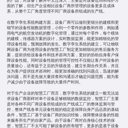
的产品，对设备了解并不太过深入，主要是对设备运用和维护方
面的了解，但生产企业相比设备厂商所管理的设备更多且成体
系，从整个工厂角度管理不同厂商设备所组成的生产线。
在数字孪生系统构建方面，设备厂商可以做到更细分的建模和更
细节的设备性能数据管理，小到一个零件的参数和作用，例如通
用电气的航空发动机的数字化管理，通过对每个零件，每个模块
的建模，传感器方案的设计，实时数据监测，能更加精细化的管
理设备性能，预测故障的发生。数字孪生系统的建立，可让物联
网设备厂商为使用设备的智慧工厂制定更加精细化的售后服务方
案，提前供给设备备件和技术咨询方案，更好的协助自身客户保
障设备性能。同时设备性能的管理可控性不仅能让客户对设备的
质量放心，还有益于之后的升级改造，建立长期合作关系，并且
在为客户提供技术咨询时，能更加准确的找到问题点，迅速的解
决问题，而不是先做大量排查和沟通后才确定问题范围，能为客
户减少由于设备故障导致的大量停产时间。
对于生产企业的智慧工厂而言，数字孪生系统的建立一般无法追
求设备厂商那样对单个设备足够精细的数据监控，智慧工厂主要
是对各种不同厂商设备所组成的生产线或工厂的整体监测与管
控，整体产线各单元设备性能的稳定是保障自身产品品质的基础
条件，智慧工厂基于设备厂商的知识经验，保障整体设备的性能
来服务所生产的自家产品。由于设备厂商对自身核心技术的保
密，智慧工厂不太可能了解设备的所有细节，更多的是基于设备