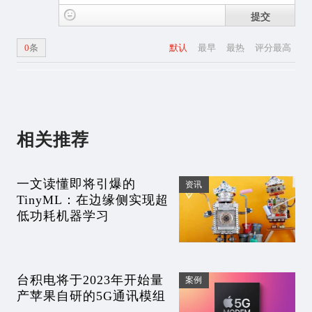
提交
0
条
默认
最早
最热
评分最高
相关推荐
一文读懂即将引爆的
资讯
TinyML：在边缘侧实现超
低功耗机器学习
台积电将于2023年开始量
案例
产苹果自研的5G通讯模组