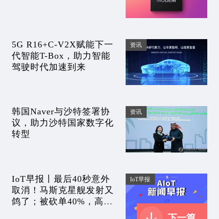
5G R16+C-V2X赋能下一
资讯
代智能T-Box，助力智能
驾驶时代加速到来
韩国Naver与沙特签署协
资讯
议，助力沙特国家数字化
转型
IoT早报丨最后40秒意外
IoT早报
取消！马斯克星舰发射又
鸽了；被砍单40%，高贵
光刻机卖不动了？中国移
下一篇