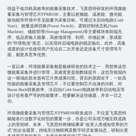
得益于低功耗高效率的能量采集技术，飞英思特研发的环境微能
量采集与管理芯片FPM8100，主要以射频能、温差能、微光能、
振动能等环境中常见能量为采集目标。可通过冷启动电路(Cold
Start)、能量选择切换(Power Switch)、逻辑控制状态机(State
Machine)、储能管理(Storage Management)等主要模块将前端无
序、低品质输入能量，高效地管理、利用、存储起来，形成新
的“环境电池”形态，以实现对后端电路的稳定输出。此外，高集
成度的设计也使得用户无论在二次开发还是设备尺寸管理等方
面，都更具竞争优势。
一直以来，环境能量采集都是极难研发的技术之一，而想将这些
微能量采集并进行管理，其难度更是指数级提升，这也导致国内
这一领域此前未曾有芯片类成果问世。背后的原因在于，一款高
性能的能量采集及管理芯片，不仅要控制芯片自身的功耗，对
Boost-Buck转换效率、冷启动(Cold-Start)电路效率和启动电压等
设计也有着严苛的性能要求，想要解决这些难题，并非一日之
功。
环境微能量采集与管理芯片FPM8100研发成功，不仅是飞英思特
赋能各行业数字化转型的重要一步，亦是公司实现万物互联道路
上的里程碑。未来，飞英思特将继续秉承“改变人类感知世界的方
式”的企业愿景，持续关注物联网及数字经济发展动态，研制出更