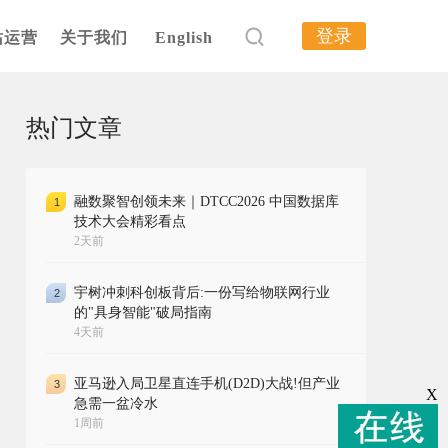
登录
站运营
关于我们
English
热门文章
融数聚智创领未来｜DTCC2026 中国数据库
1
技术大会精彩看点
2天前
宇树冲刺科创板背后:一份写给物联网行业
2
的"具身智能"破局指南
4天前
亚马逊入局卫星直连手机(D2D)大战!但产业
3
X
急需一盆冷水
1周前