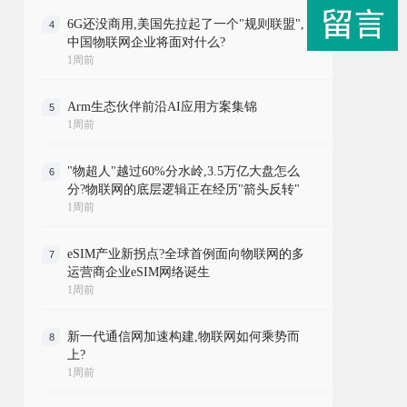
6G还没商用,美国先拉起了一个"规则联盟",
4
中国物联网企业将面对什么?
1周前
Arm生态伙伴前沿AI应用方案集锦
5
1周前
"物超人"越过60%分水岭,3.5万亿大盘怎么
6
分?物联网的底层逻辑正在经历"箭头反转"
1周前
eSIM产业新拐点?全球首例面向物联网的多
7
运营商企业eSIM网络诞生
1周前
新一代通信网加速构建,物联网如何乘势而
8
上?
1周前