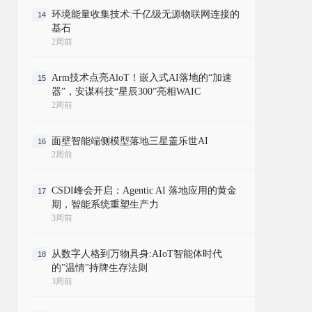
环境能量收集技术:千亿级无源物联网连接的
14
基石
2周前
Arm技术点亮AloT！嵌入式AI落地的“加速
15
器”，安谋科技“星辰300”亮相WAIC
2周前
面壁智能端侧模型落地三星盖乐世AI
16
2周前
CSDI峰会开启：Agentic AI 落地应用的黄金
17
期，智能系统重塑生产力
3周前
从数字人格到万物具身:AIoT智能体时代
18
的"温情"持牌生存法则
3周前