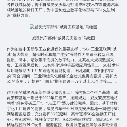
各自领域优势，携手将威灵安庆基地打造成5G技术在新能源汽车
领域落地的标杆工厂，为中国制造业数字化转型与“5G+先进制
造”贡献力量。
威灵汽车部件“威灵安庆基地”鸟瞰图
作为加速中国新型工业化进程的重要支撑，“5G+
工业互联网
”以
其“超大带宽、超低时延和超广连接”等特性为制造业转型升级、
提质、降本、增效带来澎湃的数字动力。尤其在大规模数据采
集、工业视觉质检、5G智能化巡检等高频应用场景上，5G技术的
应用能够助力工厂加速迈向智能制造。正因如此，在刚刚结束
的“两会”期间，工业和信息化部部长金壮龙也再次强调，要扩大
5G的应用，计划在“十四五”期间建设一万个以上5G全连接工厂。
作为美的威灵汽车部件继安徽合肥工厂后的第二个生产基地，威
灵安庆基地一期已于2022年底投产。按照规划，威灵安庆基地将
朝着“绿色零碳工厂”、“5G工厂”逐步建设完善。因此，基于对数
字化工厂建设的需要，威灵汽车部件对威灵安庆基地一期进行5G
网络覆盖建设，充分发挥5G低延时、高带宽等5G全连接工厂优
势，在AI质检、视频安防监控、AR远程操作指导，物流AGV、机
械远程控制PLC设备，能源监控、设备状态监控等领域实现快速