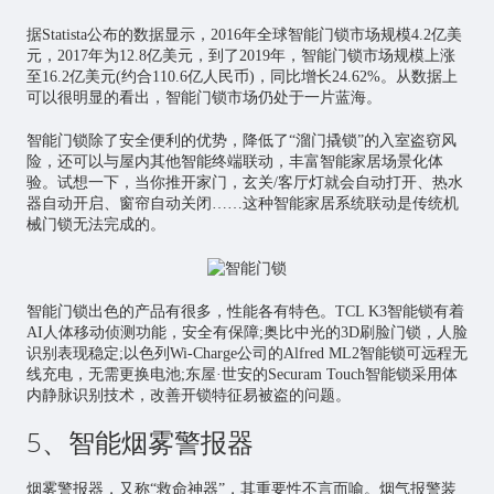
据Statista公布的数据显示，2016年全球智能门锁市场规模4.2亿美
元，2017年为12.8亿美元，到了2019年，智能门锁市场规模上涨
至16.2亿美元(约合110.6亿人民币)，同比增长24.62%。从数据上
可以很明显的看出，智能门锁市场仍处于一片蓝海。
智能门锁除了安全便利的优势，降低了“溜门撬锁”的入室盗窃风
险，还可以与屋内其他智能终端联动，丰富智能家居场景化体
验。试想一下，当你推开家门，玄关/客厅灯就会自动打开、热水
器自动开启、窗帘自动关闭……这种智能家居系统联动是传统机
械门锁无法完成的。
智能门锁出色的产品有很多，性能各有特色。TCL K3智能锁有着
AI人体移动侦测功能，安全有保障;奥比中光的3D刷脸门锁，人脸
识别表现稳定;以色列Wi-Charge公司的Alfred ML2智能锁可远程无
线充电，无需更换电池;东屋·世安的Securam Touch智能锁采用体
内静脉识别技术，改善开锁特征易被盗的问题。
5、智能烟雾警报器
烟雾警报器，又称“救命神器”，其重要性不言而喻。烟气报警装