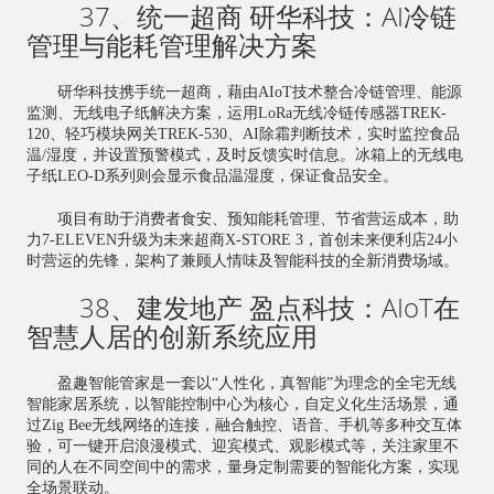
37、统一超商 研华科技：AI冷链
管理与能耗管理解决方案
研华科技携手统一超商，藉由AIoT技术整合冷链管理、能源
监测、无线电子纸解决方案，运用LoRa无线冷链传感器TREK-
120、轻巧模块网关TREK-530、AI除霜判断技术，实时监控食品
温/湿度，并设置预警模式，及时反馈实时信息。冰箱上的无线电
子纸LEO-D系列则会显示食品温湿度，保证食品安全。
项目有助于消费者食安、预知能耗管理、节省营运成本，助
力7-ELEVEN升级为未来超商X-STORE 3，首创未来便利店24小
时营运的先锋，架构了兼顾人情味及智能科技的全新消费场域。
38、建发地产 盈点科技：AIoT在
智慧人居的创新系统应用
盈趣智能管家是一套以“人性化，真智能”为理念的全宅无线
智能家居
系统，以智能控制中心为核心，自定义化生活场景，通
过Zig Bee无线网络的连接，融合触控、语音、手机等多种交互体
验，可一键开启浪漫模式、迎宾模式、观影模式等，关注家里不
同的人在不同空间中的需求，量身定制需要的智能化方案，实现
全场景联动。