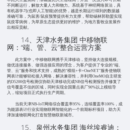
不间断运行，解放大量人力和物力。系统基于神经网络算法，具
有机器学习(也即人工智能)的优势，越是长期运行得到的数据越
准确可靠，为鼠害/鼠疫预警提供有力支撑，帮助锡林郭勒盟实现
鼠疫零病例，为草原生态提供更好的维护，为地方畜牧业发展作
出相应贡献。
14、天津水务集团 中移物联
网：“端、管、云”整合运营方案
此方案中，中移物联网携手天津移动，坚持做大连接规模、
做优连接服务、做强连接应用的理念，为客户提供了专业的“端、
管、云”服务和技术支持，成熟的“模组+卡+OneNET”服务使物联
网表计能够轻松接入网络，解决兼容性，并利用OneMO自主研发
的D5200信号检测仪协助天津移动完成NB信号检测报告并修复了
信号覆盖不佳的区域，同时实现全国重点表厂90%以上模组导
入，缩短项目正式执行生产周期。
当前天津NB-IoT网络综合覆盖率95%，连续覆盖率100%，成
为能源表计行业实现物联网智能化的一个前期标杆项目，助力天
津加速物联网化打造智慧物联新城市。
15、泉州水务集团 海丝埃睿迪：