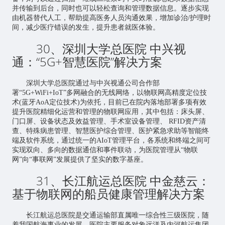
并传输到后台，同时也可以轻松查询和管理数据信息。逐步实现
由机器替代人工，帮助提高医务人员沟通效果，增加诊治/护理时
间，减少医疗错误的发生，提升患者就医体验。
30、深圳大学总医院 中兴视
通：“5G+智慧医院”解决方案
深圳大学总医院通过与中兴视通公司合作部
署“5G+WiFi+IoT”多网融合的无线网络，以物联网高精度定位技
术(蓝牙AoA定位技术)为依托，目前已在院内落地部署多项有效
提升医院精细化运营和管理的物联网应用，其中包括：床头屏、
门口屏、设备状态及效益管理、手术室设备管理、 RFID资产清
查、特殊病患管理、智慧医护综合管理、医护紧急求助等智能终
端及软件系统，通过统一的AIoT管理平台，各系统和终端之间可
实现双向、多向的数据通信和事件联动，为医院管理从“物联
网”向“事联网”发展提供了坚实的数字基座。
31、长江航运总医院 中金慈云：
基于物联网的船员健康管理解决方案
长江航运总医院是交通运输部直属唯一综合性三级医院，随
着我国航海事业的发展，医院主要服务对象远洋及内河航运集团