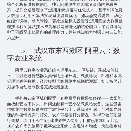
综合分析多维数据信息，找到问题发生原因或者事情的关联关
系，提升交通管理水平;运用系统调度与优化技术，基于V2X信息
大数据，利用AI算法实现系统调度优化，如动态交通诱导、动态
红绿灯调控、动态管控、更改道路标志设置等;运用高速大数据处
理技术和AI算法技术成为车联网智能化的核心能力，平台具备每
秒千万级至上亿级条的处理能力，并从感知能力增强走向认知能
力提升。
5、 武汉市东西湖区 阿里云：数
字农业系统
阿里云数字农业系统综合运用AIoT、区块链、遥感AI等技
术，可以通过传感器采集作物土壤环境、气象环境、种植和水肥
管理过程等数据，经过模型运算最终生成施肥灌溉计划，按照计
划操作自动控制设备完成灌溉施肥。
棚外每20亩区域则配置一套
物联网
数据采集终端——太阳能
面板配套地下探头，田间还配有一套小型气象站设备。这些设备
把收集的数据反馈在数字农业平台上，系统分析后，可对阳光玫
瑰的种植情况实时打分。农户可根据打分情况，对得分较低项进
行调整。项目于今年5月建成并投入使用，目前已有300亩土地、
16户农户率先使用了数字农业系统，实现降本增效，为助推乡村