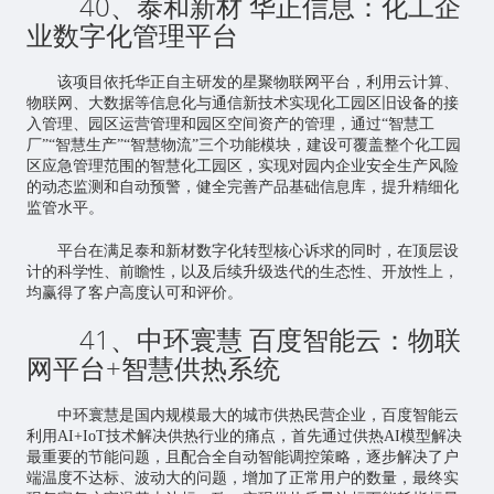
40、泰和新材 华正信息：化工企
业数字化管理平台
该项目依托华正自主研发的星聚物联网平台，利用云计算、
物联网、大数据等信息化与通信新技术实现化工园区旧设备的接
入管理、园区运营管理和园区空间资产的管理，通过“智慧工
厂”“智慧生产”“智慧物流”三个功能模块，建设可覆盖整个化工园
区应急管理范围的智慧化工园区，实现对园内企业安全生产风险
的动态监测和自动预警，健全完善产品基础信息库，提升精细化
监管水平。
平台在满足泰和新材数字化转型核心诉求的同时，在顶层设
计的科学性、前瞻性，以及后续升级迭代的生态性、开放性上，
均赢得了客户高度认可和评价。
41、中环寰慧 百度智能云：物联
网平台+智慧供热系统
中环寰慧是国内规模最大的城市供热民营企业，百度智能云
利用AI+IoT技术解决供热行业的痛点，首先通过供热AI模型解决
最重要的节能问题，且配合全自动智能调控策略，逐步解决了户
端温度不达标、波动大的问题，增加了正常用户的数量，最终实