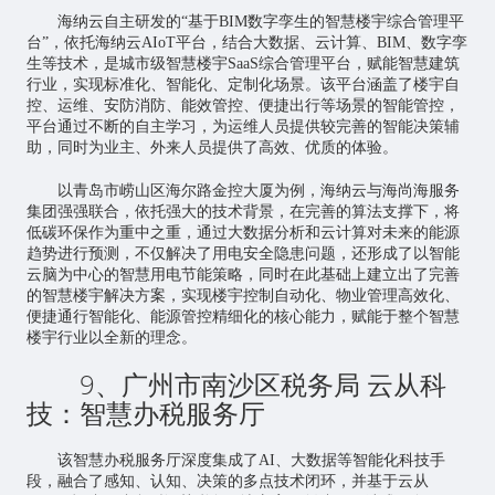
海纳云自主研发的“基于BIM数字孪生的智慧楼宇综合管理平
台”，依托海纳云AIoT平台，结合大数据、云计算、BIM、数字孪
生等技术，是城市级智慧楼宇SaaS综合管理平台，赋能智慧建筑
行业，实现标准化、智能化、定制化场景。该平台涵盖了楼宇自
控、运维、安防消防、能效管控、便捷出行等场景的智能管控，
平台通过不断的自主学习，为运维人员提供较完善的智能决策辅
助，同时为业主、外来人员提供了高效、优质的体验。
以青岛市崂山区海尔路金控大厦为例，海纳云与海尚海服务
集团强强联合，依托强大的技术背景，在完善的算法支撑下，将
低碳环保作为重中之重，通过大数据分析和云计算对未来的能源
趋势进行预测，不仅解决了用电安全隐患问题，还形成了以智能
云脑为中心的智慧用电节能策略，同时在此基础上建立出了完善
的智慧楼宇解决方案，实现楼宇控制自动化、物业管理高效化、
便捷通行智能化、能源管控精细化的核心能力，赋能于整个智慧
楼宇行业以全新的理念。
9、广州市南沙区税务局 云从科
技：智慧办税服务厅
该智慧办税服务厅深度集成了AI、大数据等智能化科技手
段，融合了感知、认知、决策的多点技术闭环，并基于云从