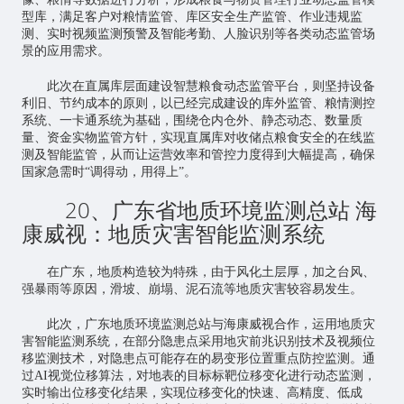
型库，满足客户对粮情监管、库区安全生产监管、作业违规监
测、实时视频监测预警及智能考勤、人脸识别等各类动态监管场
景的应用需求。
此次在直属库层面建设智慧粮食动态监管平台，则坚持设备
利旧、节约成本的原则，以已经完成建设的库外监管、粮情测控
系统、一卡通系统为基础，围绕仓内仓外、静态动态、数量质
量、资金实物监管方针，实现直属库对收储点粮食安全的在线监
测及智能监管，从而让运营效率和管控力度得到大幅提高，确保
国家急需时“调得动，用得上”。
20、广东省地质环境监测总站 海
康威视：地质灾害智能监测系统
在广东，地质构造较为特殊，由于风化土层厚，加之台风、
强暴雨等原因，滑坡、崩塌、泥石流等地质灾害较容易发生。
此次，广东地质环境监测总站与海康威视合作，运用地质灾
害智能监测系统，在部分隐患点采用地灾前兆识别技术及视频位
移监测技术，对隐患点可能存在的易变形位置重点防控监测。通
过AI视觉位移算法，对地表的目标标靶位移变化进行动态监测，
实时输出位移变化结果，实现位移变化的快速、高精度、低成