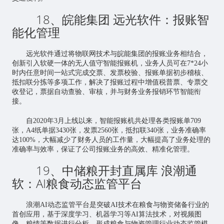
18、皖能集团 远光软件：报账智
能化管理
远光软件通过将物联网技术与皖能集团的报账业务相结合，
创新引入软硬一体的无人值守智能报账机，业务人员可在7*24小
时内任意时间一站式完成交票、发票校验、报账单据初步稽核、
抵扣联分拣等多项工作，解决了报账过程中增值税普票、专票交
收登记，票据自动查验、审核，并与财务业务报销环节智能衔
接。
自2020年3月上线以来，智能报账机共处理各类报账单709
张，A4纸单据3430张，发票2560张，抵扣联340张，业务准确率
达100%，大幅减少了财务人员的工作量，大幅提高了业务处理的
准确率与效率，保证了公司报账业务的高效、精准化管理。
19、中储粮开封直属库 浪潮通
软：AI粮食动态监管平台
浪潮AI动态监管平台是突破AI技术在粮食与物资储备行业的
首创应用，基于深度学习、机器学习等AI算法技术，对视频图
像、粮情等数据进行分析，形成粮食与物资管理行业动态监管模