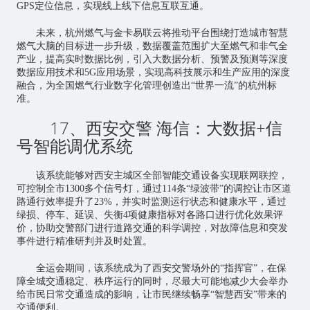
GPS定位信息，实现线上线下信息互联互通。
未来，杭州燃气与金卡易联云将推动平台围绕打造城市智慧
燃气大脑的目标进一步升级，数据覆盖范围扩大至燃气和非气全
产业，提高实时数据比例，引入大数据分析、预警及预测等深度
数据应用技术和5G应用场景，实现高科技展示和生产应用的深度
融合，为全国燃气行业数字化管理创造出“世界一流”的杭州标
准。
17、西安交警 海信：大数据+信
号智能调优系统
该系统能够对西安主城区全部智能交通设备实现联网联控，
可控制全市1300多个信号灯，通过114条“绿波带”的调控让市区道
路通行效率提升了23%，并实时监测运行状态和健康水平，通过
绿损、停车、延误、失衡4项健康指标对各路口进行优化效果评
价，协助交警部门进行道路交通的科学调控，对故障信息和突发
事件进行精准研判并及时处置。
全运会期间，该系统成为了西安交警场外的“指挥官”，在保
障全城交通稳定、秩序运行的同时，尽最大可能地减少大会举办
给市民日常交通造成的影响，让市民继续畅享“智慧西安”带来的
交通便利。