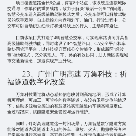
项目覆盖道路全长6公里，停靠8个站点，该系统是连接城际
交通与工作单位的重要线路，致力于解决“最后一公里”的问题。
智慧公交车进入高级辅助驾驶模式之后，公交车便可以解放驾驶
员的双手双脚，自主操控方向盘和刹车、油门。行驶过程中，公
交车可以自动识别红绿灯和斑马线上的行人，主动刹车避让。
目前该项目共打造了4辆智慧公交车，可实现车路协同并具备
高级辅助驾驶功能，同时建设了8个智慧路口、CA安全平台和车
路协同管理平台，以科技提升西咸公交智能化，形成新区“绿波
带”控制模式，充分实现人、车、路的有效协同，助力新区实现城
市交通新理念，加速实现产业升级。
23、广州广明高速 万集科技：祈
福隧道数字化改造
万集科技通过将动态感知信息映射到高精地图，形成了计算
机可理解、可加工、可管控的数字隧道，在没有卫星定位的情况
下，借助多源融合感知的智慧基站实现隧道内车辆高精度定位、
全过程跟踪，赋能隧道安全管控与运行维护。
同时，针对高速隧道这一封闭场景，万集智慧数字隧道方案
能够对隧道内及隧道出入口的停车、事故、火灾、抛撒物等各种
异常事件进行高精度、高可靠的监测，快速定位事故位置和事故