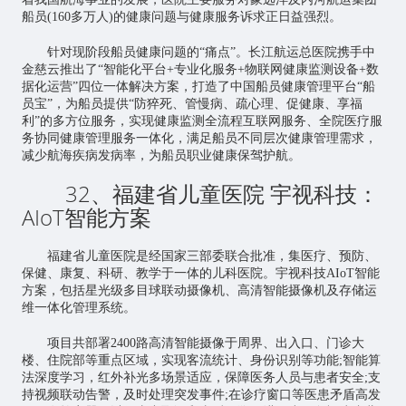
船员(160多万人)的健康问题与健康服务诉求正日益强烈。
针对现阶段船员健康问题的“痛点”。长江航运总医院携手中
金慈云推出了“智能化平台+专业化服务+物联网健康监测设备+数
据化运营”四位一体解决方案，打造了中国船员健康管理平台“船
员宝”，为船员提供“防猝死、管慢病、疏心理、促健康、享福
利”的多方位服务，实现健康监测全流程互联网服务、全院医疗服
务协同健康管理服务一体化，满足船员不同层次健康管理需求，
减少航海疾病发病率，为船员职业健康保驾护航。
32、福建省儿童医院 宇视科技：
AIoT智能方案
福建省儿童医院是经国家三部委联合批准，集医疗、预防、
保健、康复、科研、教学于一体的儿科医院。宇视科技AIoT智能
方案，包括星光级多目球联动摄像机、高清智能摄像机及存储运
维一体化管理系统。
项目共部署2400路高清智能摄像于周界、出入口、门诊大
楼、住院部等重点区域，实现客流统计、身份识别等功能;智能算
法深度学习，红外补光多场景适应，保障医务人员与患者安全;支
持视频联动告警，及时处理突发事件;在诊疗窗口等医患矛盾高发