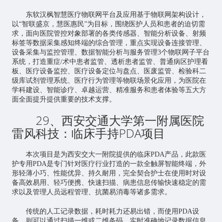
东软汉枫
智慧医疗
物联网平台及应用基于物联网架构设计，
以“智联盛京，慧医惠民”为目标，围绕医护人员和患者的迫切需
求，面向医院管控对象部署的各类传感器、智能分析设备、射频
标签等数据采集感知终端的综合管理，重点实现设备连接管理、
设备采集与监控管理、数据智能分析与服务管理3个物联网子平台
系统，打造重症/术中患者监管、透析患者监管、普通病区护理看
板、医疗设备监控、医疗设备定位与盘点、医废监管、检验科二
级库试剂管理系统、医疗行为管理等物联场景化应用，为医院在
学科建设、智能诊疗、卓越运营、精准服务和患者体验等五大方
面全面提升提供重要的技术支撑。
29、西安交通大学第一附属医院
雷风科技：临床手持PDA项目
本次项目是为西安交大一附院提供的临床PDA产品，此款医
护专用PDA是专门针对医疗行业打造的一款全触屏智能终端，外
形轻薄小巧、性能优异、持久耐用，完全契合护士在使用时对设
备高效易用、轻巧便携、快速扫描、病患信息传输快速稳定的需
求以及管理人员远程管理、抗菌易消毒等诸多需求。
传统的人工记录数据，耗时耗力还易出错，而使用PDA设
备，则可以通过扫描一维或二维条码，实时准确地记录数据信息