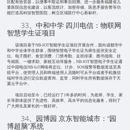
区配有拾音器，以便事中取证和事后回溯。进一步服务福建省儿
童医院信息化建设，以客流统计、加密存储、医患矛盾告警等功
能打造高科技智慧医院，树立区域医疗中心新标杆。
33、中和中学 四川电信：物联网
智慧学生证项目
该项目基于NB-IOT智能学生证项目开展合作，面向成都市中
和中学全体学生群体，围绕智慧电子学生证为师生提供安全定
位、电子围栏、食堂消费、门禁考勤、走班排课、图书借阅、挂
号就医、一键求助、家校互动等服务，NB-IOT智慧电子学生证通
过中国电信NB-IoT网络将定位、计步、SOS报警等数据发送至系
统平台，使管理人员和终端使用人员随时可从平台或者手机微信
端对学生进行定位轨迹查询、监管，同时学生所有数据保存于天
翼云平台中。
项目启动至今，已经运行了1年多的时间，为老师、学生、家
长等群体提供了先进性、高效率、高水平的信息化服务，得到了
广大师生及家长的一致好评。
34、园博园 京东智能城市：“园
博超脑”系统