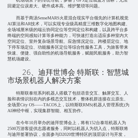
机场场景下的传统导航，多基于GPS定位或蓝牙信标，无法
回避定位误差大、硬件成本高、维护繁琐等问题。
而基于商汤SenseMARS火星混合现实平台领先的计算机视觉
AI算法和AR技术，可以实现专业级高精度三维数字化地图构建、
全场域厘米级的端云协同定位等空间定位和构建，以及跨平台多
终端的空间感知计算等多种能力，可快速打造出适应多种室内大
空间定位、室外复杂场景导航、应急情况定位、跨楼层定位、地
下停车场定位、功能服务区定位等综合性服务工具，为旅客带来
快速、便捷、强自助性的机场导航服务，赋能民航服务，助力智
慧机场建设。
26、迪拜世博会 特斯联：
智慧城
市
场景机器人解决方案
特斯联泰坦系列机器人搭载了包括语音交互、触屏交互、人
脸和表情识别在内的多模态交互技术，整体机群连接在云原生、
全场景City OS——TACOS上，以特斯联RMS(机器人管理系统)为
AI神经中枢，实现集群智能、相互协作。
在今年10月举办的迪拜世博会上，将有152台泰坦机器人为
2500万游客提供志愿者服务，同时以机器人为切入点，特斯联将
与迪拜签署协议，全面参与D2020世博特区的顶层设计与开发，