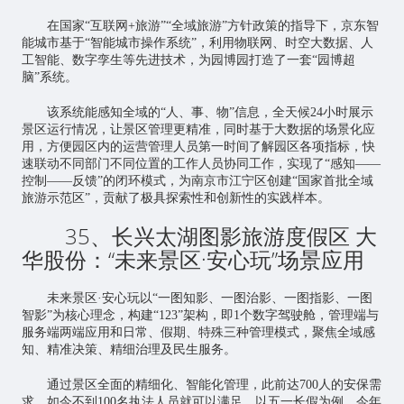
在国家“互联网+旅游”“全域旅游”方针政策的指导下，京东智
能城市基于“智能城市操作系统”，利用物联网、时空大数据、人
工智能、数字孪生等先进技术，为园博园打造了一套“园博超
脑”系统。
该系统能感知全域的“人、事、物”信息，全天候24小时展示
景区运行情况，让景区管理更精准，同时基于大数据的场景化应
用，方便园区内的运营管理人员第一时间了解园区各项指标，快
速联动不同部门不同位置的工作人员协同工作，实现了“感知——
控制——反馈”的闭环模式，为南京市江宁区创建“国家首批全域
旅游示范区”，贡献了极具探索性和创新性的实践样本。
35、长兴太湖图影旅游度假区 大
华股份：“未来景区·安心玩”场景应用
未来景区·安心玩以“一图知影、一图治影、一图指影、一图
智影”为核心理念，构建“123”架构，即1个数字驾驶舱，管理端与
服务端两端应用和日常、假期、特殊三种管理模式，聚焦全域感
知、精准决策、精细治理及民生服务。
通过景区全面的精细化、智能化管理，此前达700人的安保需
求，如今不到100名执法人员就可以满足。以五一长假为例，今年