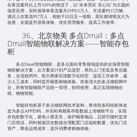
在客流量环比上升320%的情况下，以“未来景区·安心玩”为主题的
场景应用，实时保障单客流量共计约55万人、车流量约15万辆、
酒店入住客流约7万人，相较于以往五一假期，景区拥堵情况大为
改善，全面提升游客体验、优化管理服务、提高工作效率。
36、北京物美 多点Dmall：多点
Dmall智能物联解决方案——智能存包
柜
多点Dmall智能物联，是多点面向零售领域提供的全场景智能
物联解决方案，从方案设计到产品选型，再到上门安装及售后服
务，全流程闭环。助力商家实现数字化转型，提高工作效率，减
少人工成本，同时提升顾客购物体验。依靠强大的多点物联网中
台，所有智能物联产品统一管理，协同使用，真正实现物物在
线、物物智能。
智能存包柜基于多点物联网技术架构，将传统条码纸柜体改
造为多点APP扫码，并实时将顾客存取数据上传物联平台，实现
存包柜数字化，避免小票丢失，保护顾客物品，总部可随时监管
门店情况，同时根据历史数据合理配置门店箱柜数量，优化门店
资产，降低运维成本，提升消费者购物体验。