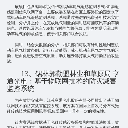
该项目包含9套固定水平式机动车尾气遥感监测系统和1套遥
感监测信息联网平台，主要依靠安装在市区主要路段的固定水平
式机动车尾气遥感监测系统，系统通过先进的光谱分析技术实时
检测、分析并上传，在完成尾气测量的同时还可捕获汽车的车辆
信息、速度以及汽车VSP和当时的气象信息，能够客观反应出机
动车尾气的排放信息，便于相关部门联合执法。
同时，结合大数据的分析，相关部门可以有针对性地制定机
动车尾气排放条例、进行行政处罚，减少机动车尾气对大气的污
染，进而促进改善空气质量，助力连云港打赢大气污染防治攻坚
战。
13、锡林郭勒盟林业和草原局 亨
通光电：基于物联网技术的防灾减害
监控系统
为有效防灾减害，江苏亨通光电股份有限公司推出了基于物
联网技术的防灾减害监控系统，该方案在国际上首次将分布式光
纤传感技术应用到鼠害/鼠疫监测中，具有一定的领先性。
该方案系统数据基于光纤传感设备采集和智能算法换算，效
率比人工监测高，准确度比人工巡检高，并且一次投入即可长期