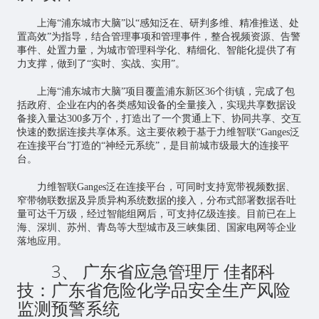
上海“浦东城市大脑”以“感知泛在、研判多维、精准推送、处
置高效”为指导，结合管理事项和管理事件，整合视频资源、告警
事件、处置力量，为城市管理科学化、精细化、智能化提供了有
力支撑，做到了“实时、实战、实用”。
上海“浦东城市大脑”项目覆盖浦东新区36个街镇，完成了包
括政府、企业在内的各类感知设备的全量接入，实现共享数据设
备接入量达300多万个，打造出了一个贯通上下、协同共享、交互
快速的数据连接共享体系。这主要依赖于基于力维智联“Ganges泛
在连接平台”打造的“神经元系统”，是目前城市级最大的连接平
台。
力维智联Ganges泛在连接平台，可同时支持宽带视频数据、
窄带物联数据及异质异构系统数据的接入，分布式部署数据吞吐
量可达千万级，经过智能组网后，可支持亿级连接。目前已在上
海、深圳、苏州、青岛等大型城市及三峡集团、国家电网等企业
落地应用。
3、 广东省应急管理厅 佳都科
技：广东省危险化学品安全生产风险
监测预警系统