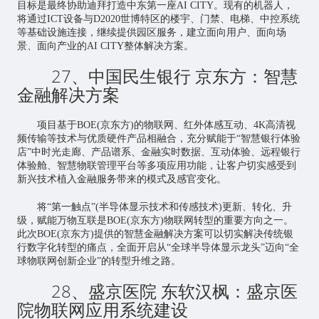
目标是最终协助迪拜打造中东第一座AI CITY。现有的机器人，
将通过ICT设备与D2020世博特区的楼宇、门禁、电梯、中控系统
等基础设施连接，继续提供园区服务，建立面向用户、面向场
景、面向产业的AI CITY整体解决方案。
27、中国民生银行 京东方：智慧
金融解决方案
项目基于BOE(京东方)的物联网、红外体感互动、4K高清视
频传输等技术与优质硬件产品相融合，充分赋能于“智慧银行体验
店”中时光走廊、产品谱系、金融实时数据、互动体验、远程银行
体验舱、智慧物联管理平台等多项应用功能，让客户切实感受到
新兴技术植入金融服务带来的模式及感官变化。
将“第一触点”(半导体显示技术和传感技术)更新、转化、升
级，赋能万物互联是BOE(京东方)物联网转型的重要方向之一。
此次BOE(京东方)提供的智慧金融解决方案可以切实解决传统银
行数字化转型的痛点，全面开启从“全球半导体显示龙头”迈向“全
球物联网创新企业”的转型升维之路。
28、盛京医院 东软汉枫：盛京医
院
物联网应用
系统建设