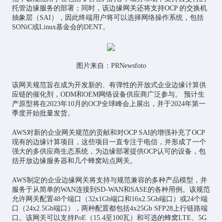
托管边缘服务的部署；同时，该边缘网关还将支持OCP 的交换机
抽象层（SAI），因此终端用户将可以选择网络操作系统，包括
SONiC或Linux基金会的DENT。
图片来自：PRNewsfoto
该网关规范旨在成为开发新的、有弹性的开放式企业边缘计算供
应链的催化剂，ODM和OEM网络设备供应商广泛参与。 预计生
产原型将在2023年10月的OCP全球峰会上展出，并于2024年第一
季度开始批量发货。
AWS对新的企业网关规范的贡献和对OCP SAI的增强补充了OCP
现有的边缘计算项目，这些项目一直专注于电信，并形成了一个
强大的多供应商生态系统，为边缘部署提供OCP认可的设备，包
括开放边缘服务器和几个蜂窝站点网关。
AWS制定的企业边缘网关将支持与规范兼容的多种产品模型，并
服务于从简单的WAN连接到SD-WAN和SASE的各种用例。该规范
允许网关配置48个端口（32x1Gb端口和16x2.5Gb端口）或24个端
口（24x2.5Gb端口），两种配置都包括4x25Gb SFP28上行链路端
口。该网关可以支持PoE（15.4至100瓦）和可选的蜂窝LTE、5G