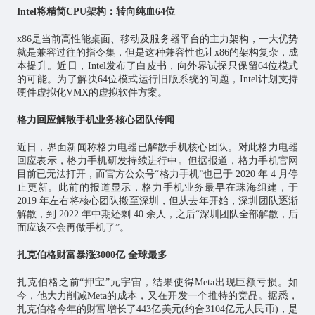
Intel将精简CPU架构：转向纯血64位
x86是当前高性能桌面、移动及服务器平台的主力架构，一大优势
就是兼容过往的指令集，但是这种兼容性也让x86的架构复杂，成
本提升。近日，Intel发布了白皮书，向外界试探只保留64位模式
的可能。为了解决64位模式运行旧版系统的问题，Intel计划支持
硬件虚拟化VMX的虚拟软件方案。
格力回应解散手机业务核心团队传闻
近日，界面新闻称格力电器已解散手机核心团队。对此格力电器
回应表示，格力手机研发持续进行中。但据报道，格力手机官网
目前已无法打开，而官方公众号“格力手机”也已于 2020 年 4 月停
止更新。此前的报道显示，格力手机业务最早在珠海组建，于
2019 年左右将核心团队搬至深圳，但从去年开始，深圳团队逐渐
解散，到 2022 年中期还剩 40 余人，之后“深圳团队全部解散，后
面应该不会再做手机了”。
扎克伯格财富暴涨3000亿 全球最多
扎克伯格之前“押宝”
元宇宙
，结果使得Meta出现巨额亏损。如
今，他大力削减Meta的成本，又在开发一个推特的竞品。据悉，
扎克伯格今年的财富增长了443亿美元(约合3104亿元人民币)，是