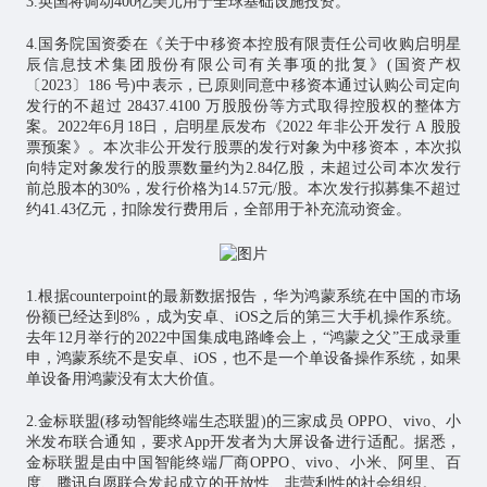
3.英国将调动400亿美元用于全球基础设施投资。
4.国务院国资委在《关于中移资本控股有限责任公司收购启明星
辰信息技术集团股份有限公司有关事项的批复》(国资产权
〔2023〕186 号)中表示，已原则同意中移资本通过认购公司定向
发行的不超过 28437.4100 万股股份等方式取得控股权的整体方
案。2022年6月18日，启明星辰发布《2022 年非公开发行 A 股股
票预案》。本次非公开发行股票的发行对象为中移资本，本次拟
向特定对象发行的股票数量约为2.84亿股，未超过公司本次发行
前总股本的30%，发行价格为14.57元/股。本次发行拟募集不超过
约41.43亿元，扣除发行费用后，全部用于补充流动资金。
1.根据counterpoint的最新数据报告，华为鸿蒙系统在中国的市场
份额已经达到8%，成为安卓、iOS之后的第三大手机操作系统。
去年12月举行的2022中国集成电路峰会上，“鸿蒙之父”王成录重
申，鸿蒙系统不是安卓、iOS，也不是一个单设备操作系统，如果
单设备用鸿蒙没有太大价值。
2.金标联盟(移动智能终端生态联盟)的三家成员 OPPO、vivo、小
米发布联合通知，要求App开发者为大屏设备进行适配。据悉，
金标联盟是由中国智能终端厂商OPPO、vivo、小米、阿里、百
度、腾讯自愿联合发起成立的开放性、非营利性的社会组织。