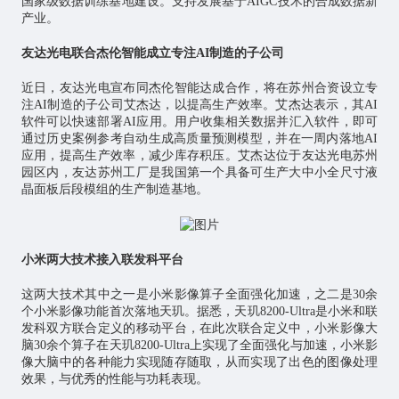
国家级数据训练基地建设。支持发展基于AIGC技术的合成数据新
产业。
友达光电联合杰伦智能成立专注AI制造的子公司
近日，友达光电宣布同杰伦智能达成合作，将在苏州合资设立专
注AI制造的子公司艾杰达，以提高生产效率。艾杰达表示，其AI
软件可以快速部署AI应用。用户收集相关数据并汇入软件，即可
通过历史案例参考自动生成高质量预测模型，并在一周内落地AI
应用，提高生产效率，减少库存积压。艾杰达位于友达光电苏州
园区内，友达苏州工厂是我国第一个具备可生产大中小全尺寸液
晶面板后段模组的生产制造基地。
小米两大技术接入联发科平台
这两大技术其中之一是小米影像算子全面强化加速，之二是30余
个小米影像功能首次落地天玑。据悉，天玑8200-Ultra是小米和联
发科双方联合定义的移动平台，在此次联合定义中，小米影像大
脑30余个算子在天玑8200-Ultra上实现了全面强化与加速，小米影
像大脑中的各种能力实现随存随取，从而实现了出色的图像处理
效果，与优秀的性能与功耗表现。