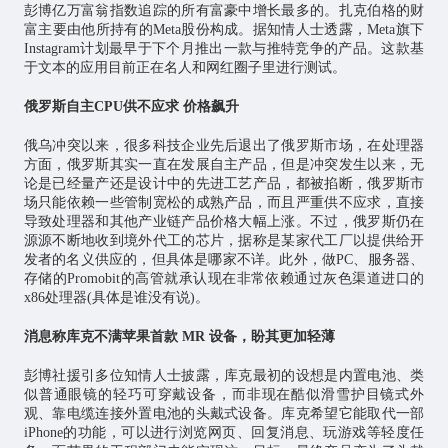
彭博亿万富翁指数追踪的所有富豪中增长最多的。扎克伯格的财
富主要由他所持有的Meta股份构成。据知情人士透露，Meta旗下
Instagram计划最早于下个月推出一款与推特竞争的产品。这款基
于文本的应用目前正在名人和网红圈子里进行测试。
俄罗斯自主CPU供不应求 价格飙升
俄乌冲突以来，很多科技企业先后退出了俄罗斯市场，在处理器
方面，俄罗斯其实一直在发展自主产品，但是冲突发生以来，无
论是已经量产还是设计中的先进工艺产品，都被掐断，俄罗斯市
场只能依赖一些管制宽松的成熟产品，而且严重供不应求，直接
导致处理器和其他产业链产品价格大幅上涨。不过，俄罗斯仍在
源源不断地收到境外代工的
芯片
，据称是某家代工厂以提供给开
发者的名义供应的，但具体是哪家不详。此外，做PC、服务器、
存储的Promobit的高管就承认现在非常依赖通过灰色渠道进口的
x86处理器(具体是谁没有说)。
消息称库克不满苹果首款 MR 设备，盼其更加轻薄
彭博社援引多位知情人士披露，库克最初的设想是内置电池、类
似普通眼镜的轻巧可穿戴设备，而非现在酷似滑雪护目镜式外
观、靠电缆连接外置电池的头戴式设备。库克希望它能取代一部
iPhone的功能，可以进行浏览网页、回复消息、玩游戏等轻度任