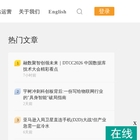
登录
站运营
关于我们
English
热门文章
融数聚智创领未来｜DTCC2026 中国数据库
1
技术大会精彩看点
7小时前
宇树冲刺科创板背后:一份写给物联网行业
2
的"具身智能"破局指南
2天前
亚马逊入局卫星直连手机(D2D)大战!但产业
3
X
急需一盆冷水
6天前