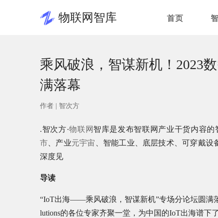
物联网智库
首页
乘风破浪，智谋新机！2023数
满落幕
作者 |
智次方
.智次方·
物联网
智库是发布智联网产业干货内容的智
市
、产业
元宇宙
、智能工业、底层技术、可穿戴设
深度见
导读
“IoT出海——乘风破浪，智谋新机”专场分论坛圆满
lutions的各位专家齐聚一堂，为中国的IoT出海谱