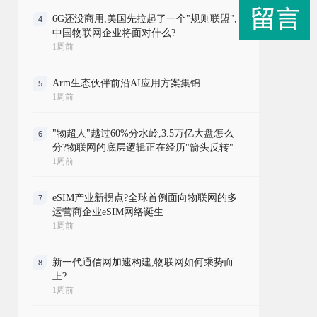
6G还没商用,美国先拉起了一个"规则联盟",
4
中国物联网企业将面对什么?
1周前
Arm生态伙伴前沿AI应用方案集锦
5
1周前
"物超人"越过60%分水岭,3.5万亿大盘怎么
6
分?物联网的底层逻辑正在经历"箭头反转"
1周前
eSIM产业新拐点?全球首例面向物联网的多
7
运营商企业eSIM网络诞生
1周前
新一代通信网加速构建,物联网如何乘势而
8
上?
1周前