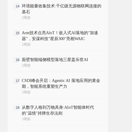
环境能量收集技术:千亿级无源物联网连接的
14
基石
2周前
Arm技术点亮AloT！嵌入式AI落地的“加速
15
器”，安谋科技“星辰300”亮相WAIC
2周前
面壁智能端侧模型落地三星盖乐世AI
16
2周前
CSDI峰会开启：Agentic AI 落地应用的黄金
17
期，智能系统重塑生产力
3周前
从数字人格到万物具身:AIoT智能体时代
18
的"温情"持牌生存法则
3周前