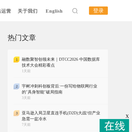
登录
站运营
关于我们
English
热门文章
融数聚智创领未来｜DTCC2026 中国数据库
1
技术大会精彩看点
1天前
宇树冲刺科创板背后:一份写给物联网行业
2
的"具身智能"破局指南
3天前
亚马逊入局卫星直连手机(D2D)大战!但产业
3
X
急需一盆冷水
7天前