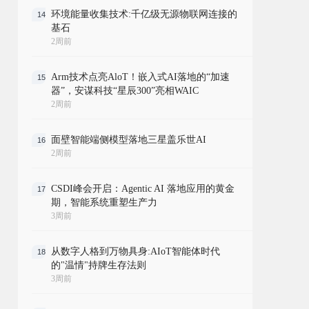
环境能量收集技术:千亿级无源物联网连接的
14
基石
2周前
Arm技术点亮AloT！嵌入式AI落地的“加速
15
器”，安谋科技“星辰300”亮相WAIC
2周前
面壁智能端侧模型落地三星盖乐世AI
16
2周前
CSDI峰会开启：Agentic AI 落地应用的黄金
17
期，智能系统重塑生产力
3周前
从数字人格到万物具身:AIoT智能体时代
18
的"温情"持牌生存法则
3周前