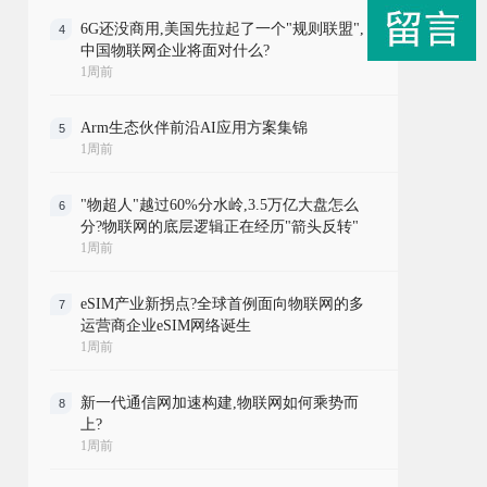
6G还没商用,美国先拉起了一个"规则联盟",
4
中国物联网企业将面对什么?
1周前
Arm生态伙伴前沿AI应用方案集锦
5
1周前
"物超人"越过60%分水岭,3.5万亿大盘怎么
6
分?物联网的底层逻辑正在经历"箭头反转"
1周前
eSIM产业新拐点?全球首例面向物联网的多
7
运营商企业eSIM网络诞生
1周前
新一代通信网加速构建,物联网如何乘势而
8
上?
1周前