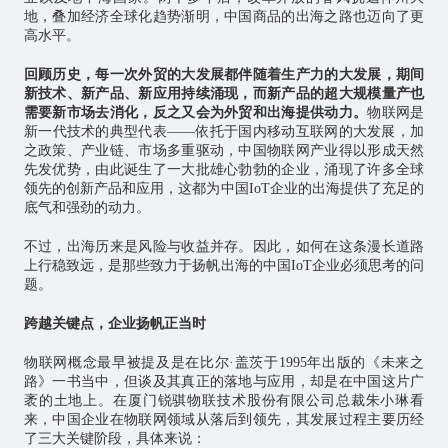
地，叠加经济全球化趋势渐明，中国商品的出海之路也迈向了更
高水平。
回顾历史，每一次外贸的大发展都伴随着生产力的大发展，期间
新技术、新产品、新应用持续涌现，而新产品的超大规模量产也
需要新市场去消化，反之又会为外贸和出海提供动力。
物联网
是
新一代技术的典型代表——依托于国内移动互联网的大发展，加
之政策、产业链、市场多重驱动，中国物联网产业得以形成天然
先发优势，由此诞生了一大批雄心勃勃的企业，涌现了许多全球
领先的创新产品和应用，这都为中国IoT企业的出海提供了充足的
底气和强劲的动力。
不过，出海历来是风险与收益并存。因此，如何在这条漫长道路
上行稳致远，是那些致力于扬帆出海的中国IoT企业必须思考的问
题。
跨越关键点，企业扬帆正当时
物联网概念最早被提及是在比尔·盖茨于1995年出版的《未来之
路》一书当中，但谈及其真正的落地与应用，却是在中国这片广
袤的土地上。在厦门锐骐物联技术股份有限公司总裁朱小琳看
来，中国企业在物联网领域从落后到领先，其发展过程主要历经
了三大关键阶段，具体来说：