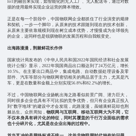
IoT的融合来实现，如智能化的无人工厂、无人配送等，通过对数
据的使用最终实现企业运营的降本增效。
正是在每一个阶段中，中国物联网企业都抓住了行业演变的规律
和契机，一步一个脚印，从原来的技术跟随到现在的技术创新，
从原来主要依靠规模到现在树立成本优势，才慢慢成为全球领先
的企业，这同样也是锐骐物联的发展历程和自我蜕变史。
出海路漫漫，荆棘鲜花长作伴
国家统计局发布的《中华人民共和国2022年国民经济和社会发展
统计公报》显示，2022年我国商品出口额达到了24万亿元，增长
10.5%。在主要出口商品中，集成电路、自动数据处理设备及零
部件、汽车等部分与物联网密切相关的商品居于主力，尤其是汽
车，更是在数量和金额上分别实现56.8%和82.2%的增长。
不过，中国物联网企业扬帆出海之路看似前景广阔、潜力巨大，
同时很多企业也具有不可比拟的竞争优势，但只有企业真正投入
到“数字地球”的建设中才会发现，此路漫漫，虽铺满鲜花却也荆
棘丛生。众所周知，
物联网与互联网、移动互联网大为不同，它
不仅本身具有碎片化的特征，同时其覆盖的千行万业面临的需求
也十分碎片化，尤其是在企业出海的过程中。
首当其冲的是网络标准不统一，这并非物联网时代独有的问题。