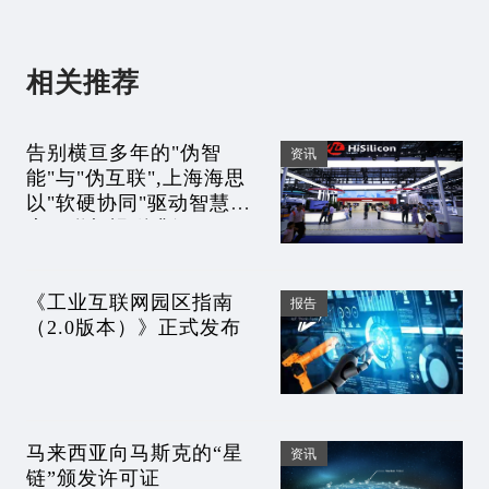
相关推荐
告别横亘多年的"伪智
资讯
能"与"伪互联",上海海思
以"软硬协同"驱动智慧家
庭互联与视听升级
《工业互联网园区指南
报告
（2.0版本）》正式发布
马来西亚向马斯克的“星
资讯
链”颁发许可证