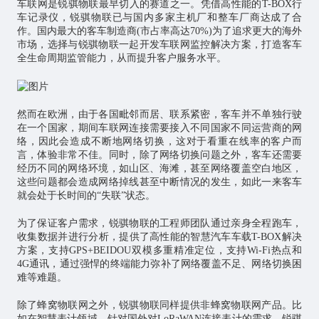
车联网是锐骐物联最早切入的赛道之一。凭借高性能的T-BOX行
车记录仪，锐骐物联已与国内多家主机厂和整车厂商达成了合
作。国内最大的客车制造商(市占率高达70%)为了追求更大的海外
市场，选择与锐骐物联一起开发车联网监控解决方案，打造客车
全生命周期监管能力，从而提升客户服务水平。
然而在欧洲，由于各国毗邻而居、联系紧密，客车并不单独行驶
在一个国家，期间车联网连接需要接入不同国家不同运营商的网
络，因此会造成不断地网络切换，这对于看重在线率的客户而
言，体验非常不佳。同时，除了网络切换问题之外，客车还需要
经历不同的网络环境，如山区、海滩，甚至网络覆盖空白地区，
这些问题都会造成网络掉线甚至中断情况的发生，如此一来客车
就会处于长时间的“失联”状态。
为了保证客户需求，锐骐物联的工程师团队通过亲身全程跑车，
收集数据并进行分析，提供了高性能的智慧汽车车载T-BOX解决
方案，支持GPS+BEIDOU双模多重精准定位，支持Wi-Fi热点和
4G通讯，通过强悍的终端能力弥补了网络覆盖不足、网络切换困
难等难题。
除了蜂窝物联网之外，锐骐物联同样提供非蜂窝物联网产品。比
如在智慧表计领域，针对国外对LoRaWAN连接表计的需求，锐骐