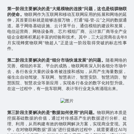
第一阶段主要解决的是“大规模物的连接”问题，这也是锐骐物联
的使命。
物联网作为互联网和移动互联网应用的拓展和网络的延
伸，其首要目标就是能够连接万物，打通“端-管-云”之间的数据通
道。基于网络基础设施、云计算平台、通信模组的建设和发展，
电信运营商、网络设备商、
芯片
/模组厂商、云计算厂商等全产业
链企业都将积累起丰富的经验和技术。其中，三大运营商在去年8
月实现蜂窝物联网“物超人”正是这一阶段取得突破的标志性事
件。
第二阶段主要解决的是“细分市场快速发展”的问题。
随着网络的
完善、模组的丰富、平台的成熟，物联网将深入到各细分市场中
去，各行各业大量的设备将被连接和感知，从而产生海量数据，
催生出自动驾驶、车联网、智慧表计、智慧安防、智慧消防、智
慧医院、
智慧农业
等新应用，实现各行各业的数字化转型升级。
在这一过程中，有一批车联网、表计等行业龙头将涌现出来。
第三阶段主要解决的是“数据如何使用”的问题。
物联网的本质是
挖掘基础数据的价值，通过对传感器产生的数据进行分析、处
理、利用，从而构建有效的物联网解决方案，实现商业变现。其
中，在对物联网数据“原油”进行提炼的过程中，就需要通过AI与