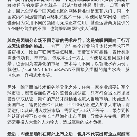
移动通信的发展史本就是一部从“群雄并起”到“统一归晋”的历
史，因此全球各个国家或地区的网络标准也是五花八门，同一个
国家内不同运营商的网络制式也不一样，即便同是5G网络，或许
也会因为采用不同的频段而无法正常使用。甚至运营商所提供的
APN服务能力的不同，也能够影响网络接入问题。
其次是因细分市场不同导致的需求差异，这是物联网面向千行万
业无法避免的挑战。
一方面，这与每个行业的具体技术需求不同
紧密相关，比如车联网需要低时延、高带宽和可靠性，表计类则
需要低功耗、窄带宽、低成本;另一方面，即便是在相同应用场
景，也会因为差异化的市场、技术等而不同，以智能水表为例，
就包括了Cat.M/NB-IoT/LoRaWAN不同接入类型的超声水表、脉
冲水表、容积式水表等。
另外，除了面临技术服务差异化之外，任何一家企业想要进军全
球市场，都需要面临严格的监管合规认证，只有符合当地市场监
管要求或认证，期许的产品才能畅通地流入当地市场。比如进入
美国市场，需要符合FCC认证、PTCRB认证;进入加拿大市场，需
要进行IC认证;进入欧洲市场，需要进行CE认证等等……繁杂冗长
的认证过程不仅会拉长产品海外上市周期，导致失去先机，同时
还需要投入大量的人力物力，造成沉重的成本负担。
最后，即便是顺利在海外上市之后，也并不代表出海企业就能高