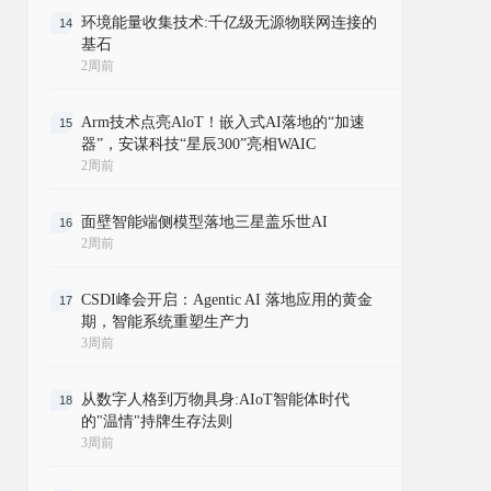
环境能量收集技术:千亿级无源物联网连接的
14
基石
2周前
Arm技术点亮AloT！嵌入式AI落地的“加速
15
器”，安谋科技“星辰300”亮相WAIC
2周前
面壁智能端侧模型落地三星盖乐世AI
16
2周前
CSDI峰会开启：Agentic AI 落地应用的黄金
17
期，智能系统重塑生产力
3周前
从数字人格到万物具身:AIoT智能体时代
18
的"温情"持牌生存法则
3周前