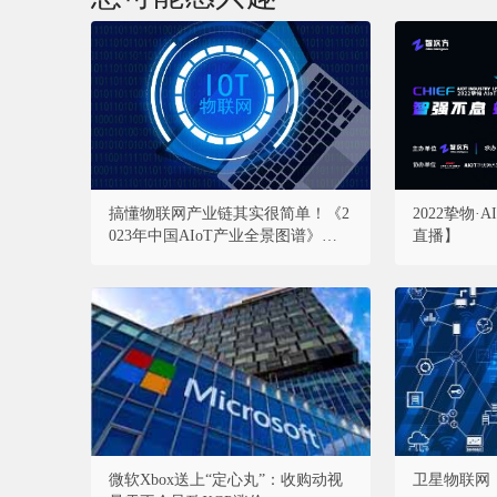
搞懂物联网产业链其实很简单！《2
2022挚物
023年中国AIoT产业全景图谱》重磅
直播】
发布！
微软Xbox送上“定心丸”：收购动视
卫星物联网