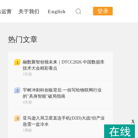
登录
站运营
关于我们
English
热门文章
融数聚智创领未来｜DTCC2026 中国数据库
1
技术大会精彩看点
2天前
宇树冲刺科创板背后:一份写给物联网行业
2
的"具身智能"破局指南
4天前
亚马逊入局卫星直连手机(D2D)大战!但产业
3
X
急需一盆冷水
1周前