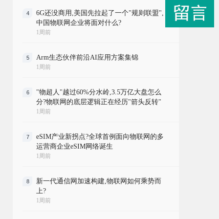
6G还没商用,美国先拉起了一个"规则联盟",
4
中国物联网企业将面对什么?
1周前
Arm生态伙伴前沿AI应用方案集锦
5
1周前
"物超人"越过60%分水岭,3.5万亿大盘怎么
6
分?物联网的底层逻辑正在经历"箭头反转"
1周前
eSIM产业新拐点?全球首例面向物联网的多
7
运营商企业eSIM网络诞生
1周前
新一代通信网加速构建,物联网如何乘势而
8
上?
1周前