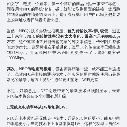
如文字、链接、位置等。像一个商店的商品上贴一张NFC标签，
顾客用带NFC的手机轻轻一碰，就能读取到预置的链接，然后跳
转到商品的详情介绍页面上。这个流程就比用户自己输入包装袋
上的网址或者扫码查询更快捷。
当然，NFC的技术劣势也很明显。
首先传输效率相对较低，过去
二十来年，NFC的传输速率没有太大变化，最高也只有800Kbps
左右
，这个速率通常只能传输简单的纯文本信息，传张图片都够
呛;作为对比，蓝牙标准在不断进化，蓝牙5.0的传输速率已经能达
到24Mbps，而无线网络技术WiFi则更夸张了，能轻易突破
1000Mbps。
其次，NFC传输距离很短
，设备离得稍远一些，就不能正常连接
了。虽然NFC是非接触通信技术，但实际使用时贴近使用仍是最
常见的场景，这方面灵活性必然要比蓝牙、WiFi更差。
不过，好消息是，NFC论坛带来的最新技术路线图显示，未来
NFC技术将会在多个方面有所升级：
1.无线充电功率将从1W增加到3W。
NFC充电本质也是无线充电技术，只是NFC体积更小，能充电的
功率也更小，当前技术下上限基本就是1W。这样的功率，自然不