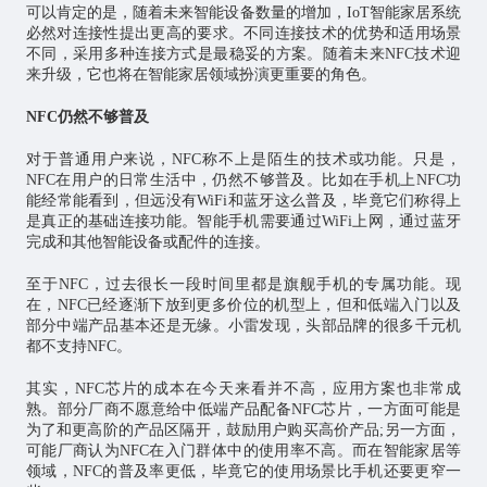
可以肯定的是，随着未来智能设备数量的增加，IoT智能家居系统
必然对连接性提出更高的要求。不同连接技术的优势和适用场景
不同，采用多种连接方式是最稳妥的方案。随着未来NFC技术迎
来升级，它也将在智能家居领域扮演更重要的角色。
NFC仍然不够普及
对于普通用户来说，NFC称不上是陌生的技术或功能。只是，
NFC在用户的日常生活中，仍然不够普及。比如在手机上NFC功
能经常能看到，但远没有WiFi和蓝牙这么普及，毕竟它们称得上
是真正的基础连接功能。智能手机需要通过WiFi上网，通过蓝牙
完成和其他智能设备或配件的连接。
至于NFC，过去很长一段时间里都是旗舰手机的专属功能。现
在，NFC已经逐渐下放到更多价位的机型上，但和低端入门以及
部分中端产品基本还是无缘。小雷发现，头部品牌的很多千元机
都不支持NFC。
其实，NFC芯片的成本在今天来看并不高，应用方案也非常成
熟。部分厂商不愿意给中低端产品配备NFC芯片，一方面可能是
为了和更高阶的产品区隔开，鼓励用户购买高价产品;另一方面，
可能厂商认为NFC在入门群体中的使用率不高。而在智能家居等
领域，NFC的普及率更低，毕竟它的使用场景比手机还要更窄一