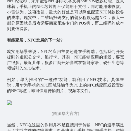
NFC论坛称，未来配备NFC的手机将支持SoftPOS收款功能。这意
味着，手机上的NFC芯片将不仅能用于支付，同时能用来收款。
小雷认为，这项改进，最大的好处是可以降低配置NFC付款设备
的成本。现实中，二维码扫码支付的普及程度远超NFC，很大一
部分原因就是后者需要商家配备专门的POS机，而二维码的成本
则要低得多。
智能家居，NFC发展的下一站?
就实用场景来说，NFC的应用主要还是在手机端，包括我们开头
提到的虚拟公交卡、银行卡。其实，NFC能够应用的场景，要宽
广很多。最近几年，很多厂商开始尝试在
智能家居
、硬件生态等
领域引入NFC技术。
例如，华为推出的“一碰传”功能，就利用了NFC技术。具体来
说，用华为手机的NFC区域轻触华为PC上的NFC感应区或设置好
的NFC标签，即可快速传输图片、视频等文件。
(图源华为官方)
当然，NFC在这里的作用并不是直接用于传输，NFC的速率满足
不了大型文件的传输需求，而是快速让手机与PC握手连接，传输