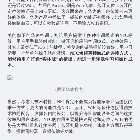
还是通过WiFi。苹果的AirDrop则是WiFi传输、蓝牙定位，蓝牙的
定位效率还是比NFC要低。这方面来说，华为的一碰传能带来更
好的体验。华为产品中类似于一碰传的功能还有很多，比如手机
轻触路由器，可以自动验证连网，不用输入WiFi密码。
美的旗下的华凌空调，则给用户提供了多种空调模式的NFC标
签，用户用手机轻触就能一键开启相应的空调模式。这种效果，
其实非常类似于iOS上的捷径，将复杂的链路提前设置好，用户只
需要一个简单的操作就能激活。
NFC短距离接触式的连接方式，
能够给用户打造“实体版”的捷径，能进一步降低学习和操作成
本。
(图源华凌官方)
当然，考虑到技术特性，NFC肯定不会成为智能家居产品连接的
唯一方式，更大的可能性是NFC、蓝牙、WiFi等多种连接通信技
术协同配合，发挥各自的长处，以提升海量智能设备之间的连接
效率和用户体验。NFC的作用主要是快速配对和定位，WiFi的优
势是大吞吐量和连接外网，蓝牙则是在功耗、速率各方面取得平
衡，提供遥控器、音频传输等功能。