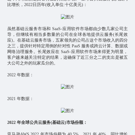
比增长，2022日历年(收入单位:十亿美元)：
虽然基础云服务市场和 SaaS-应用软件市场都由少数几家公司主
导，但继续有相当多数量的公司在全球各地提供云服务(长尾效
应)。在基础云服务市场，五家领先的公司占这个市场收入的四分
之三，提供针对特定用例的针对性 PaaS 服务或跨云计算、数据或
网络治理服务。长尾效应在 SaaS-应用软件市场来得更为明显，
客户越来越关注特定的结果，这确保了近三分之二的支出是被五
大公司之外的玩家瓜分的。
2022 年数据：
2021 年数据：
2022 年全球公共云服务(基础云)市场份额：
亚马逊AWS 2022 年市场份额为 40.5%，2021 年 40%，同比增长