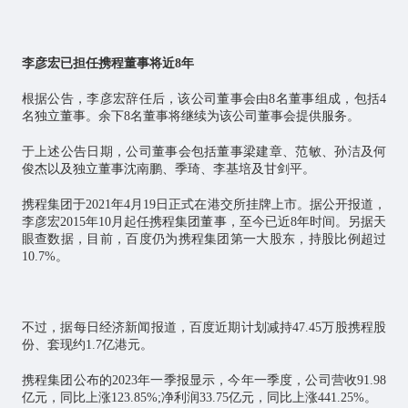
李彦宏已担任携程董事将近8年
根据公告，李彦宏辞任后，该公司董事会由8名董事组成，包括4
名独立董事。余下8名董事将继续为该公司董事会提供服务。
于上述公告日期，公司董事会包括董事梁建章、范敏、孙洁及何
俊杰以及独立董事沈南鹏、季琦、李基培及甘剑平。
携程集团于2021年4月19日正式在港交所挂牌上市。据公开报道，
李彦宏2015年10月起任携程集团董事，至今已近8年时间。另据天
眼查数据，目前，百度仍为携程集团第一大股东，持股比例超过
10.7%。
不过，据每日经济新闻报道，百度近期计划减持47.45万股携程股
份、套现约1.7亿港元。
携程集团公布的2023年一季报显示，今年一季度，公司营收91.98
亿元，同比上涨123.85%;净利润33.75亿元，同比上涨441.25%。