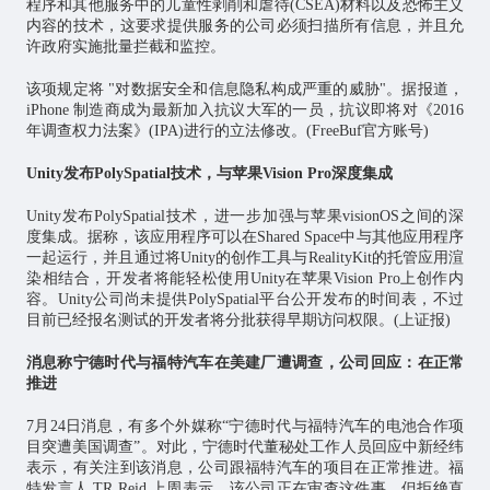
程序和其他服务中的儿童性剥削和虐待(CSEA)材料以及恐怖主义
内容的技术，这要求提供服务的公司必须扫描所有信息，并且允
许政府实施批量拦截和监控。
该项规定将 "对数据安全和信息隐私构成严重的威胁"。据报道，
iPhone 制造商成为最新加入抗议大军的一员，抗议即将对《2016
年调查权力法案》(IPA)进行的立法修改。(FreeBuf官方账号)
Unity发布PolySpatial技术，与苹果Vision Pro深度集成
Unity发布PolySpatial技术，进一步加强与苹果visionOS之间的深
度集成。据称，该应用程序可以在Shared Space中与其他应用程序
一起运行，并且通过将Unity的创作工具与RealityKit的托管应用渲
染相结合，开发者将能轻松使用Unity在苹果Vision Pro上创作内
容。Unity公司尚未提供PolySpatial平台公开发布的时间表，不过
目前已经报名测试的开发者将分批获得早期访问权限。(上证报)
消息称宁德时代与福特汽车在美建厂遭调查，公司回应：在正常
推进
7月24日消息，有多个外媒称“宁德时代与福特汽车的电池合作项
目突遭美国调查”。对此，宁德时代董秘处工作人员回应中新经纬
表示，有关注到该消息，公司跟福特汽车的项目在正常推进。福
特发言人 TR Reid 上周表示，该公司正在审查这件事，但拒绝直