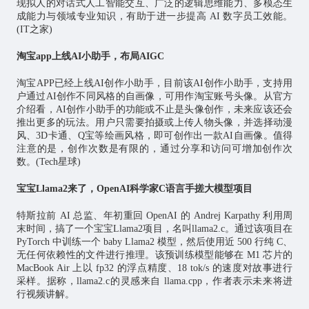
现拟人的对话式
人工智能
交互、广泛的逻辑思维能力、多模态生
成能力与领域专业知识，有助于进一步提高 AI 数字员工效能。
(IT之家)
淘宝app上线AI小助手，布局AIGC
淘宝APP已经上线AI创作小助手，目前该AI创作小助手，支持用
户通过AI创作不同风格的自画像，可用作淘宝账号头像。从官方
介绍看，AI创作小助手的功能或不止是头像创作，未来应该还会
推出更多的玩法。用户只需要拍摄或上传人物头像，并选择动漫
风、3D卡通、Q宝等绘画风格，即可创作出一款AI自画像。值得
注意的是，创作次数是有限的，通过分享和访问可增加创作次
数。(Tech星球)
宝宝Llama2来了，OpenAI科学家C语言手搓大模型项目
特斯拉前 AI 总监、年初重回 OpenAI 的 Andrej Karpathy 利用周
末时间，搞了一个宝宝Llama2项目，名叫llama2.c。通过该项目在
PyTorch 中训练一个 baby Llama2 模型，然后使用近 500 行纯 C、
无任何依赖性的文件进行推理。该预训练模型能够在 M1
芯片
的
MacBook Air 上以 fp32 的浮点精度、18 tok/s 的速度对故事进行
采样。据称，llama2.c的灵感来自 llama.cpp，作者表示未来将进
行视频讲解。