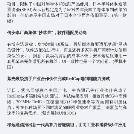
项目，限制了中国对半导体和光刻产品使用。日本半导体制造装
置协会(SEAJ)表示新规定是为了应对去年美国半导体限制政策的
影响，但仍表示中国市场对于日本企业而言依旧重要。(第一财
经)
传安卓厂商集体“抄苹果”，软件适配灵动岛
有博主透露称：华为鸿蒙4.0系统，最新版本将要适配苹果“灵动
岛设计”，软件适配在进行中。而且还有多家手机厂商都计划使用
类似的设计。据悉，灵动岛背后的成本不低，安卓这边很难用一
套规范来完美适配所有机器，UI一致性也是一个大问题。(手机中
国)
紫光展锐携手产业合作伙伴完成RedCap端到端能力测试
近日，紫光展锐联合中国广电、中兴通讯等行业伙伴完成了
RedCap技术端到端能力测试。测试结果表明，相较其他5G中高频
段，700MHz RedCap在覆盖能力和峰值速率等方面拥有明显优
势，可在各种场景下同时满足
物联网
业务对广覆盖、深覆盖与高
速率的复杂需求。(紫光展锐UNISOC)
移远通信推出新一代高算力智能模组，面向工业和消费级IoT应用