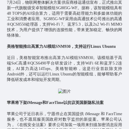
7月24日，物联网整体解决方案供应商移远通信宣布，正式推出其
新一代旗舰级安卓智能模组SG885G-WF。据称，该智能模组具有
48 TOPS的AI综合算力，适用于需要高处理能力和多媒体功能的
工业和消费者应用。SG885G-WF采用由高通技术公司推出的高通
®QCS8550处理器，支持Wi-Fi 7、蓝牙5.3，以及2x2 Wi-Fi MIMO
技术，为用户提供了增强的连接性能，带来更加稳定、畅快的网
络体验。
美格智能推出高算力AI模组SNM930，支持运行Linux Ubuntu
近日，美格智能宣布推出高算力AI模组SNM930。该模组基于高
端SoC高通®QCS6490平台研发设计，支持WiFi 6E和蓝牙5.2连
接，AI算力高达14Tops。美格智能称，这是行业首款除支持
Android外，还可以运行Linux Ubuntu的智能模组，能够帮助客户
降低研发成本和缩短开发周期。
苹果将下架iMessage和FaceTime以抗议英国新隐私法案
苹果公司于近日表示，宁愿停止在英国提供 iMessage 和 FaceTime
服务，也不愿屈服英国政府对数字监控的新提案。苹果公司认
为，《在线安全法案》要求公司加装一项用来扫描加密消息应用