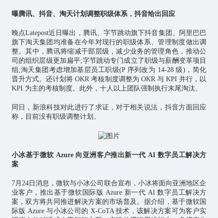
曝腾讯、抖音、淘天计划调整职级体系，抖音给出回应
晚点Latepost近日曝出，腾讯、字节跳动旗下抖音集团、阿里巴巴
旗下淘天集团均准备在今年对现行的职级体系、管理制度做出调
整。其中，腾讯将缩减干部层级，减少业务的管理角色，推动公
司的组织层级更加扁平;字节跳动专门成立了职级与薪酬变革项目
组;淘天集团考虑增加基层员工职级(P 序列改为 14-28 级)，简化
晋升方式。还计划将 OKR 考核制度调整为 OKR 与 KPI 并行，以
KPI 为主的考核制度。此外，十人以上团队强制执行末尾淘汰。
同日，新浪科技对此进行了求证，对于相关说法，抖音方面回应
称，目前没有职级调整计划。
小冰基于微软 Azure 向亚洲客户推出新一代 AI 数字员工解决方
案
7月24日消息，微软与小冰公司联合宣布，小冰将面向亚洲地区企
业客户，推出基于微软国际版 Azure 新一代 AI 数字员工解决方
案，双方将共同推进解决方案的市场普及。据介绍，基于微软国
际版 Azure 与小冰公司的 X-CoTA 技术，该解决方案可为客户实