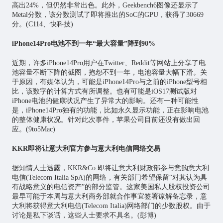
高出24%，但仍然非常出色。此外，Geekbench6图像还显示了
Metal分数，该分数测试了即将推出的SoC的GPU，获得了30669
分。(C114、快科技)
iPhone14Pro电池不到一年“最大容量”降到90%
近期，许多iPhone14Pro用户在Twitter、Reddit等网站上分享了电
池容量不断下降的截图，抱怨不到一年，电池容量大幅下滑。关
于原因，有媒体认为，可能是iPhone14Pro与之前的iPhone型号相
比，该数字的计算方式有所调整。也有可能是iOS17测试版对
iPhone电池的健康状况产生了异常大的影响。还有一种可能性
是，iPhone14Pro独有的功能，比如永久显示功能，正在影响电池
的整体健康状况。针对此次事件，苹果公司目前还没有做出回
应。(9to5Mac)
KKR即将让意大利官方参与意大利电信网络交易
据知情人士透露，KKR&Co.即将让意大利财政部参与竞购意大利
电信(Telecom Italia SpA)的网络，有关部门希望保留“对其认为具
有战略意义的电信资产”的部分监管。这家美国私人股权投资公司
最早可能于本周与意大利商务部就合作事宜签署谅解备忘录，意
大利将获得意大利电信(Telecom Italia)网络部门的少数股权。由于
讨论是私下谈话，这些人士要求不具名。(彭博)