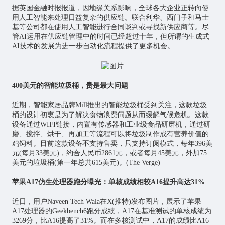
据英国金融时报报道，因地缘关系影响，全球各大企业正转向使
用人工智能来处理日益复杂的供应链。联合利华、西门子和马士
基等公司都在使用人工智能进行合同谈判或寻找新供应商等。尽
管AI运用在供应链管理中的时间已经超过十年，但所谓的生成式
AI技术的发展为进一步自动化流程提供了更多机会。
400美元的智能垃圾桶，贵是最大问题
近期，
智能家居
品牌Mill推出的智能垃圾桶受到关注，这款垃圾
桶的设计初衷是为了解决食物浪费问题从而缓解气候危机。这款
设备通过WIFI链接，内置有传感器和工业级食品研磨机，通过研
磨、搅拌、烘干、再加工等流程可以将垃圾制作成有营养价值的
鸡饲料。目前这款设备不支持售卖，只支持订阅模式，每年396美
元(每月33美元)，约合人民币2861元，或者每月45美元，外加75
美元的垃圾桶(第一年总共615美元)。(The Verge)
苹果A17仿生处理器跑分曝光：单核成绩相较A16提升高达31%
近日，用户Naveen Tech Wala在X(推特)发布图片，展示了苹果
A17处理器的Geekbench6跑分成绩，A17在基准测试的单核成绩为
3269分，比A16提高了31%。而在多核测试中，A17的成绩比A16