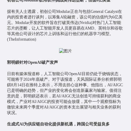
初创公司Modular欲用软件挑战英伟达垄断，估值6亿美金
据有关人士透露，初创公司Modular正在与包括General Catalyst在
内的投资者进行谈判，以筹集A轮融资，该公司的估值约为6亿美
元。Modular开发的软件旨在打破英伟达(Nvidia)对热门
人工智能
芯片
的垄断，让人工智能开发人员更容易在AMD、英特尔和谷歌
等其他公司设计的芯片上训练和运行他们的机器学习模型。
(TheInformation)
郭明錤针对OpenAI破产发声
日前有媒体报道称，人工智能公司OpenAI目前仍处于烧钱状态，
可能将于2024年底破产。对于该报道，天风国际证券分析师郭明
錤8月14日在推特上表示，不用去担心这种事。他指出，AI/AIGC
已是明确的趋势，但产业的变化将会创造新赢家与输家。值得注
意的是，郭明錤还表示，若AI/AIGC无法创造可持续获利的商业
模式，产业对AI/AIGC的投资可能会放缓，其中一个观察指标为
微软未来两个季度对AI/AIGC的资本支出展望与相关业务的获利
状况。
生成式AI为供应链自动化提供新机遇，跨国公司受益良多