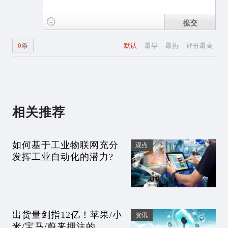
提交
0
条
默认
最早
最热
评分最高
相关推荐
如何基于工业物联网充分
观点
发挥工业自动化的潜力?
出货量剑指12亿！苹果/小
资讯
米/宝马/蔚来押注的