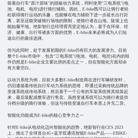
留着自行车“原汁原味”的踏板动力系统，同时使用“三电系统”(电
池、电机、电控)进行骑行辅助。因此，E-bike既可以让骑行者轻
松获得骑行运动的乐趣，也能够在电力辅助下进一步延长出行距
离，甚至还能突破骑行场地的限制，使骑行者在山地、陡坡上也
能如履平地。绝影智行总经理胥亮坚定地认为，基于在环保、经
济、健康、出行等诸多方面的优势，E-bike未来必将成为人们短
途出行的最佳选择。
但与此同时，处于发展初期的E-bike仍有巨大的发展潜力。目前
整个E-bike市场中，包含“三电系统”(电池、电机、电控)在内的组
件仍然是E-bike企业主要比拼的卖点之一，但在智能化方面却余
有大量空白。
以动力系统为例，目前大多数E-bike制造商在进行车辆研发时，
仍旧遵循着传统自行车动力系统的思维，即通过采购传统品牌的
变速系统或传动系统，然后基于一个公有的车架系统将其组装起
来，最后装配成整车进行售卖。虽然变速系统可以为骑行者提供
分档分级的骑行体验，但这与传统变速自行车本质上并无二异。
智能化功能成为E-bike的核心竞争力之一
针对E-bike从电动化迈向智能化的趋势，绝影智行在CES 2023
上，推出了全球首台4G+蓝牙双通讯智能E-bike产品——EBIKE-