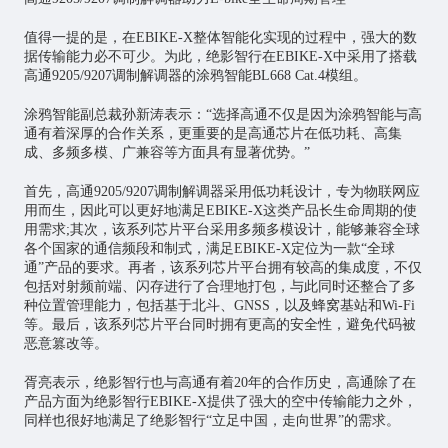
值得一提的是，在EBIKE-X整体智能化实现的过程中，强大的数
据传输能力必不可少。为此，绝影智行在EBIKE-X中采用了搭载
高通9205/9207调制解调器的涂鸦智能BL668 Cat.4模组。
涂鸦智能副总裁孙新涛表示：“选择高通不仅是因为涂鸦智能与高
通有着深厚的合作关系，更重要的是高通
芯片
在低功耗、高集
成、多频多模、广兼容等方面具有显著优势。”
首先，高通9205/9207调制解调器采用低功耗设计，专为
物联网应
用
而生，因此可以更好地满足EBIKE-X这类产品长生命周期的使
用需求;其次，该系列芯片平台采用多频多模设计，能够兼容全球
各个国家的通信频段和制式，满足EBIKE-X定位为一款“全球
通”产品的要求。再者，该系列芯片平台拥有较高的集成度，不仅
包括对射频前端、闪存进行了合理地打包，与此同时还整合了多
种位置管理能力，包括基于北斗、GNSS，以及蜂窝基站和Wi-Fi
等。最后，该系列芯片平台同时拥有更高的安全性，避免代码被
恶意篡改等。
胥亮表示，绝影智行也与高通有着20年的合作历史，高通除了在
产品方面为绝影智行EBIKE-X提供了强大的空中传输能力之外，
同样也很好地满足了绝影智行“立足中国，走向世界”的需求。