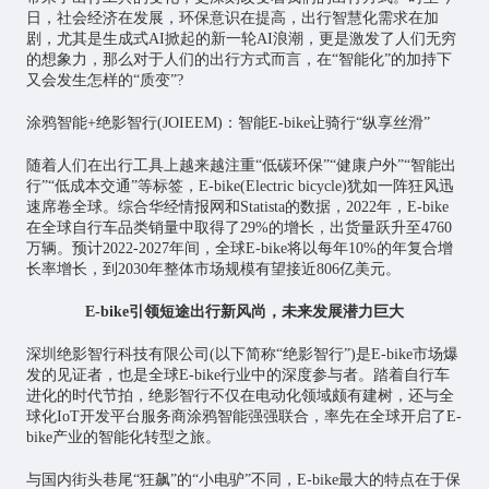
日，社会经济在发展，环保意识在提高，出行智慧化需求在加
剧，尤其是生成式AI掀起的新一轮AI浪潮，更是激发了人们无穷
的想象力，那么对于人们的出行方式而言，在“智能化”的加持下
又会发生怎样的“质变”?
涂鸦智能+绝影智行(JOIEEM)：智能E-bike让骑行“纵享丝滑”
随着人们在出行工具上越来越注重“低碳环保”“健康户外”“智能出
行”“低成本交通”等标签，E-bike(Electric bicycle)犹如一阵狂风迅
速席卷全球。综合华经情报网和Statista的数据，2022年，E-bike
在全球自行车品类销量中取得了29%的增长，出货量跃升至4760
万辆。预计2022-2027年间，全球E-bike将以每年10%的年复合增
长率增长，到2030年整体市场规模有望接近806亿美元。
E-bike引领短途出行新风尚，未来发展潜力巨大
深圳绝影智行科技有限公司(以下简称“绝影智行”)是E-bike市场爆
发的见证者，也是全球E-bike行业中的深度参与者。踏着自行车
进化的时代节拍，绝影智行不仅在电动化领域颇有建树，还与全
球化IoT开发平台服务商涂鸦智能强强联合，率先在全球开启了E-
bike产业的智能化转型之旅。
与国内街头巷尾“狂飙”的“小电驴”不同，E-bike最大的特点在于保