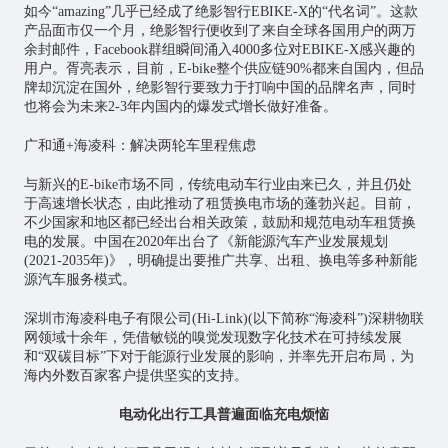
如今“amazing”几乎已经成了绝影智行EBIKE-X的“代名词”。这款
产品面市仅一个月，绝影智行便收到了来自全球各国用户的两万
余封邮件，Facebook群组瞬间涌入4000多位对EBIKE-X感兴趣的
用户。胥亮表示，目前，E-bike整个供应链90%都来自国内，但品
牌却沉淀在国外，绝影智行要致力于打响中国的品牌名声，同时
也将会为未来2-3年内国内的爆发式增长做好准备。
广和通+海凌科：解决两轮车里程焦虑
与新兴的E-bike市场不同，传统电动车行业由来已久，并且仍处
于高速增长状态，由此推动了租赁换电市场的蓬勃兴起。目前，
不少国家和地区都已经出台相关政策，鼓励和规范电动车租赁换
电的发展。中国在2020年出台了《新能源汽车产业发展规划
(2021-2035年)》，明确提出要推广共享、出租、换电等多种新能
源汽车服务模式。
深圳市海凌科电子有限公司(Hi-Link)(以下简称“海凌科”)深耕
物联
网
领域十余年，凭借敏锐的嗅觉发现数字化技术在可持续发展
和“双碳目标”下对于能源行业发展的影响，并率先开启布局，为
海内外数百家客户提供坚实的支持。
电动化出行工具普遍面临充电烦恼