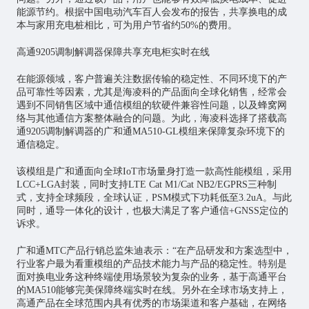
能源节约。根据中国电动汽车百人会发布的报告，共享换电的成
本与家用充电桩相比，可为用户节省约50%的费用。
高通9205调制解调器保障共享充电柜实时在线
在能源领域，客户普遍关注数据传输的稳定性、不同环境下的产
品可靠性等因素，尤其是海凌科的产品面向全球化销售，经常会
遇到不同销售区域中通信模组的软硬件兼容性问题，以及蜂窝网
络与其他通信方案整体融合的问题。为此，海凌科选择了搭载高
通9205调制解调器的广和通MA510-GL模组来保障复杂环境下的
通信稳定。
该模组是广和通面向全球IoT市场量身打造一款高性能模组，采用
LCC+LGA封装，同时支持LTE Cat M1/Cat NB2/EGPRS三种制
式，支持全球频段，全球认证，PSM模式下功耗低至3.2uA。与此
同时，通导一体化的设计，也极大满足了客户通信+GNSS定位的
诉求。
广和通MTC产品行销总监朱迪表示：“在产品研发和方案选型中，
行业客户最为看重模组的产品技术能力与产品的稳定性。特别是
面对换电业务这种终端使用场景较为复杂的业务，基于高通平台
的MA510能够完美保障终端实时在线。另外在全球市场支持上，
高通产品在全球范围内具有优秀的市场渠道和客户基础，在网络