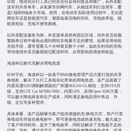
目前，电动化出行工具已经在全社会得到普及和推广，从外卖配
送车到共享单车，从私家车到网约车，从物流车到行业用车，覆
盖C端和B端各大市场。然而，在电动车实际使用过程中，无论是
两轮车还是新能源汽车，都面临着充电时间长、充电效率低、续
航里程短、充电不便等困难。
以外卖配送服务为例，外卖派单虽然有固定区域，但外卖员在频
繁跑单过程中难免会遇到两轮车电量不足的窘境。如果采用传统
充电手段，通常需要几十分钟甚至数个小时，如此长时间的充电
等待使得外卖员极易错过配送时间，从而影响其绩效和收益。
海凌科以换代充解决用电焦虑
针对于此，海凌科以一款基于BMS换电管理产品方案打造的共享
换电柜，解决了出行工具电动化带来的用电焦虑。该产品搭载了
内置高通9205调制解调器的广和通MA510-GL模组，支持OTA升
级，支持LTE Cat M/NB1/NB2，内置GPS，采用Open SDK方案，
可以极大降低研发和生产成本，同时满足换电应用中售后、升
级、定位等多种需求。
具体来看，该产品能够为客户提供便捷的充/换电方式，用户只需
将电动车停放在换电柜中，即可更换电池或快速充电，极大减少
了客户等待时间，提升了换电效率，同时还解决了充电桩不足的
问题。另外，通过该产品，用户也能够有效降低换电成本、促进