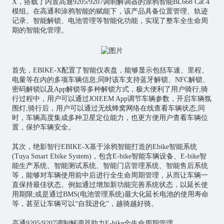
X，搭载了内置高通9205/9207调制解调器的涂鸦智能BL668 Cat.4
模组。在高通和涂鸦智能的赋能下，该产品具备位置管理、轨迹
记录、智能解锁、电池管理等智能化功能，实现了整车全生命周
期的智能化管理。
首先，EBIKE-X配置了智能仪表盘，能够显示包括车速、里程、
电量等在内的多项车辆信息;同时该车支持蓝牙解锁、NFC解锁、
密码解锁以及App解锁等多种解锁方式，极大便利了用户骑行;骑
行过程中，用户可以通过JOIEEM App调节车辆参数，开启车辆氛
围灯;骑行后，用户可以通过无线蜂窝网络在线查看车辆状态;同
时，车辆高度集成多种卫星定位能力，也更方便用户查看车辆位
置，保护车辆安全。
其次，绝影智行EBIKE-X基于涂鸦智能打造的Ebike智能系统
(Tuya Smart Ebike System)，包含E-bike智能车辆设备、E-bike智
能生产系统、智能测试系统、智能门店管理系统、智能售后系统
等，能够对车辆使用前中后进行全生命周期管理，从而让车辆一
直保持最佳状态。例如通过增加新功能完善系统状态，以延长使
用期限;或是通过BMS(电池管理系统)最大化延长电池的使用寿命
等，甚至让车辆可以“自我进化”，越骑越好骑。
高通9205/9207调制解调器助力E-bike全生命周期管理