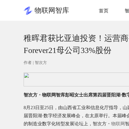
物联网智库
首页
稚晖君获比亚迪投资！运营商被曝
Forever21母公司33%股份
作者 |
智次方
智次方・物联网智库彭昭女士出席第四届晋阳湖·数
8月23日至25日，由山西省工业和信息化厅指导，
届晋阳湖·数字经济发展峰会，在太原举行。本届峰会
的制造业数字化转型发展论坛上，智次方・
物联网