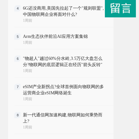
6G还没商用,美国先拉起了一个"规则联盟",
4
中国物联网企业将面对什么?
1周前
Arm生态伙伴前沿AI应用方案集锦
5
1周前
"物超人"越过60%分水岭,3.5万亿大盘怎么
6
分?物联网的底层逻辑正在经历"箭头反转"
1周前
eSIM产业新拐点?全球首例面向物联网的多
7
运营商企业eSIM网络诞生
1周前
新一代通信网加速构建,物联网如何乘势而
8
上?
1周前