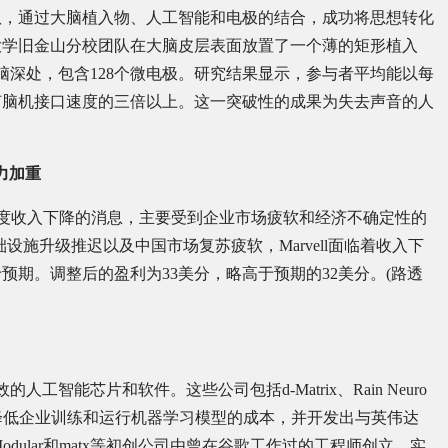
队，通过大脑植入物、人工智能和电极的结合，成功将思想转化
大学旧金山分校团队在大脑皮层表面放置了一个薄的矩形植入
脑深处，包含128个微电极。研究结果显示，参与者平均能以每
任何脑机接口速度的三倍以上。这一突破性的成果为失去声音的人
压力加重
s公布了第二季度收入下降的消息，主要受到企业市场疲软和经济不确定性的
施升级推迟以及中国市场复苏疲软，Marvell面临着收入下
预期。调整后的盈利为33美分，略高于预期的32美分。(路透
智能芯片和软件。这些公司包括d-Matrix、Rain Neuro
它们的产品旨在降低企业训练和运行机器学习模型的成本，并开发出与英伟达
odular和matx等初创公司由曾在谷歌工作过的工程师创立，实