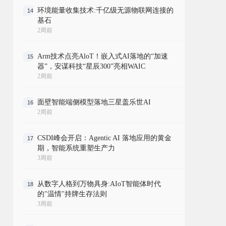
环境能量收集技术:千亿级无源物联网连接的
14
基石
2周前
Arm技术点亮AloT！嵌入式AI落地的“加速
15
器”，安谋科技“星辰300”亮相WAIC
2周前
面壁智能端侧模型落地三星盖乐世AI
16
2周前
CSDI峰会开启：Agentic AI 落地应用的黄金
17
期，智能系统重塑生产力
3周前
从数字人格到万物具身:AIoT智能体时代
18
的"温情"持牌生存法则
3周前